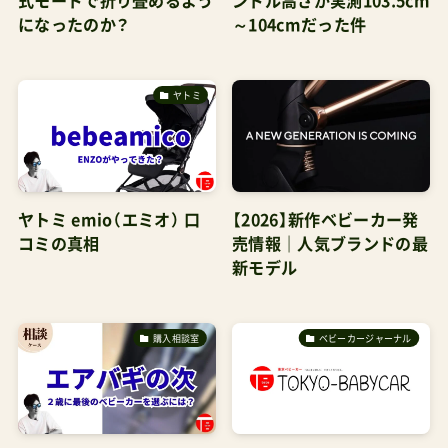
式モードで折り畳めるよう
ンドル高さが実測103.5cm
になったのか？
～104cmだった件
ヤトミ
ヤトミ emio（エミオ） 口
【2026】新作ベビーカー発
コミの真相
売情報｜人気ブランドの最
新モデル
購入相談室
ベビーカージャーナル