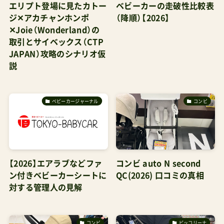
エリプト登場に見たカトー
ベビーカーの走破性比較表
ジ✕アカチャンホンポ
（降順）【2026】
✕Joie（Wonderland）の
取引とサイベックス（CTP
JAPAN）攻略のシナリオ仮
説
ベビーカージャーナル
コンビ
【2026】エアラブなどファ
コンビ auto N second
ン付きベビーカーシートに
QC(2026) 口コミの真相
対する管理人の見解
コンビ
ピッコリーナ