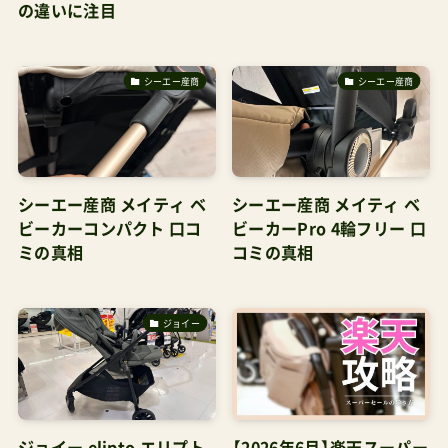
の違いに注目
シーエー産商
シーエー産商
シーエー産商 メイティ ベ
シーエー産商 メイティ ベ
ビーカーコンパクト 口コ
ビーカーPro 4輪フリー 口
ミの真相
コミの真相
ジョイー
ジョイー elipto エリプト
【2026年6月】楽天スーパー