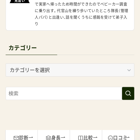
見習い
で実家へ帰ったため時間ができたのでベビーカー調査
に乗り出す。代官山を練り歩いていたところ隊長（管理
人パパ）と出逢い、話を聞くうちに感銘を受けて弟子入
り
カテゴリー
カ
テ
ゴ
リ
ー
診断
身長
比較
口コミ