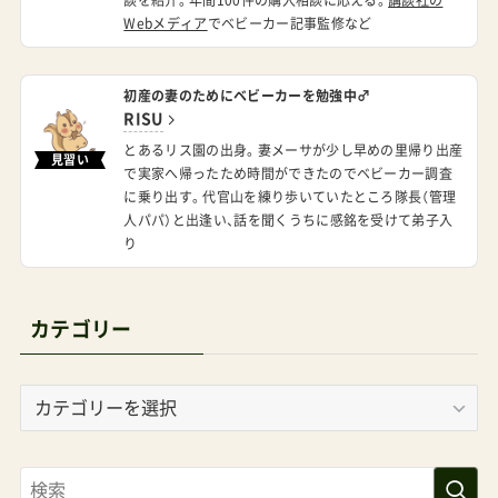
す。パクトプロやJoolzエアプラスも気になってい
ましたので、理由とともに触れていただけて、納得
初産の妻のためにベビーカーを勉強中♂
いたしました。引き続きの質問となり恐縮ですが、
RISU
どうぞよろしくお願いいたします。ジラ管理人パ
とあるリス園の出身。妻メーサが少し早めの里帰り出産
見習い
で実家へ帰ったため時間ができたのでベビーカー調査
パの回答②ジラ様メールご確認いただきありがと
に乗り出す。代官山を練り歩いていたところ隊長（管理
うございました！回答させていただきますね。ひと
人パパ）と出逢い、話を聞くうちに感銘を受けて弟子入
り
つ、もしお分かりになれば教えていただきたいの
ですが、オルフェオとクイッド2αの使用時の大き
さは、表示からするとほぼ同じ大きさに見えます
カテゴリー
が、実際はどう感じられますか？(管理人パパさん
カ
の印象で構いません)と言うのも、以前クイッド2α
テ
をレンタルした際に、所有のエアバギーココブレ
ゴ
ーキ(側面にロゴのない旧モデルです)と並べて比
リ
較したところ、ハンドルがエアバギーより随分高
ー