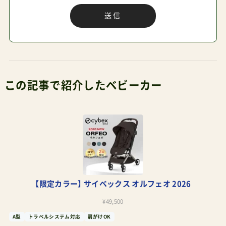
でお値打ちです。ただ、今回のように完全にエアバ
ギーのサブとして割り切って考えていくのなら、
オルフェオ2025（もうすぐリニューアルされてし
まいますが）4万円前後 あわせて読みたい サイベ
この記事で紹介したベビーカー
ックスオルフェオ（2026）口コミの真相 でも十分
で、もうバンパーバーも取り付けずに使うのが手
軽でいいように感じます。オルフェオのフットス
テップ（足置き場）はそこまで悪いものとは思いま
せん。確かに大きく成長されればそこからはみ出
してしまうこともあると思いますが、それはクイ
ッドやその他でも同じです。成長すれば足の置き
【限定カラー】 サイベックス オルフェオ 2026
直しは自分でやるようになりますし、そこまでナ
¥49,500
ーバスに考えなくて大丈夫です。また、手軽さだけ
A型
トラベルシステム対応
肩がけOK
でなく、今後の旅行の計画（海外旅行も含め）を立
オルフェオのレビュー