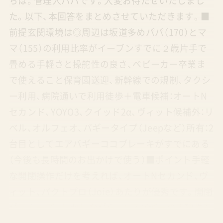
ちは。管理人パパです。大変お待たせいたしまし
た。以下、本回答をまとめさせていただきます。■
前提玄関環境は◎周辺は坂道多めパパ（170）とマ
マ（155）の利用比率がイーブンすでに２歳片手で
畳める手軽さと操舵性の良さ、ベビーカー卒業ま
で使えること保育園送迎、新幹線での規制、タクシ
ー利用、病院通いで利用徒歩＋電車候補：オートN
セカンド、YOYO3、クイッド2α、ヴィット候補外：リ
ベル、オルフェオ、バギータイプ（Jeepなど）所有：2
台目としてエアバギーココブレーキがすでにある
（今後も長時間のお出かけで使う）■ポイント手軽
な開閉操作だけを考えれば、オートNセカンド、ヴ
ィット、パクトプロ（Joie）あたりが優秀です。開閉
がスムーズ。しかしながら、エアバギーの走破性を