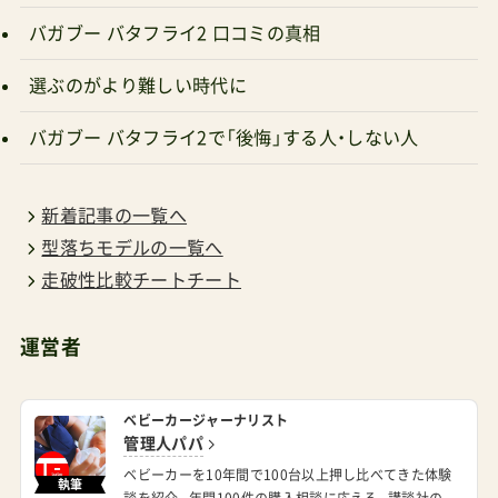
と言うのも、以前クイッド2αをレンタルした際に、
所有のエアバギーココブレーキ(側面にロゴのない
選ぶのがより難しい時代に
旧モデルです)と並べて比較したところ、ハンドル
バガブー バタフライ2で「後悔」する人・しない人
がエアバギーより随分高く感じました。公式情報
によれば、エアバギーは、H104.5cmクイッド2α
新着記事の一覧へ
は、H103cmとなっているのですが、実際このよう
型落ちモデルの一覧へ
に違ったので、これは角度やハンドルの形による
走破性比較チートチート
印象の違いなのか、私の高さの読み方がなにか違
うのか、人によって感じ方が違うのか…(写真は転
運営者
載なしでお願いできますと幸いです)バタフライも
YOYO3も素敵で憧れていたのですが、重さや開閉
ベビーカージャーナリスト
のしやすさ、お値段を考えると、クイッド2αの無難
管理人パパ
さを前にして、あえて選ぶほどの理由が自分の中
ベビーカーを10年間で100台以上押し比べてきた体験
執筆
談を紹介。年間100件の購入相談に応える。
講談社の
にないことに気づいたので、見送りたいと思いま
Webメディア
でベビーカー記事監修など