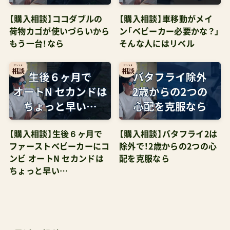
思いました。ご提案はシンプルに以上になります。
荷物カゴが使いづらいから
ン「ベビーカー必要かな？」
またいつでも追加相談を受け付けておりますので
もう一台！なら
そんな人にはリベル
お気軽にご連絡くださいませ。この度は信頼をお
寄せいただきましてのご相談を誠にありがとうご
ざいました。管理人パパジラさんからのお返事管
理人パパ様こんにちは。ご体調はよくなりました
でしょうか？早速のご提案、ありがとうございまし
【購入相談】生後６ヶ月で
【購入相談】バタフライ2は
た。「エアバギーの走破性を知ったるなかで手軽な
ファーストベビーカーにコ
除外で！2歳からの2つの心
コンパクトベビーカーにその能力をどこまで落と
ンビ オートN セカンドは
配を克服なら
していいか」というご指摘、まさに気になってたも
ちょっと早い…
のの、コンパクトベビーカーを探しているのだら
目を瞑ろうと思っていた部分でした。言語化でき
ていなかったこのような状況まで汲み取っていた
だき、管理人パパさんのご理解に感謝しておりま
最近の投稿