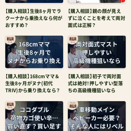
ラスも考えましたが、こちらは更にハンドル高が
クーナから乗換えなら何が
ずに泣くことを考えて両対
高くサイズ感があいにくくなるため候補外として
おすすめ？
面式は正解？
も良いかと思います。 あわせて読みたい ジュール
ズエアプラス口コミの真相 いまは海外モデルの人
気背面式コンパクトが「安い」恵まれた時期です。
どこを選んでも損はありません。無難（クイッド
2α）を選んでも、手軽に特化（オルフェオ）を選んで
【購入相談】168cmママ＆
【購入相談】初子で両対面
も、旅行づかい（YOYO3）を視野にで選んでも、日常
生後8ヶ月がヌナ(初代
式は絶対！押しやすい型落
使いのメインを入れ替え（バタフライ）で選んで
TRIV)から乗り換えなら？
ちの高級機種狙いなら
も、どれも正解に見えます。１～２万円の価格差で
国内メーカーにするのはもったいないように見え
ましたので、これらのどこに、そしてベビーカー単
独としてお好みなのはどれか（周りとのかぶりや
すさも考慮）で最終ご判断されるとよろしいかと
【購入相談】ココダブルの
【購入相談】車移動がメイ