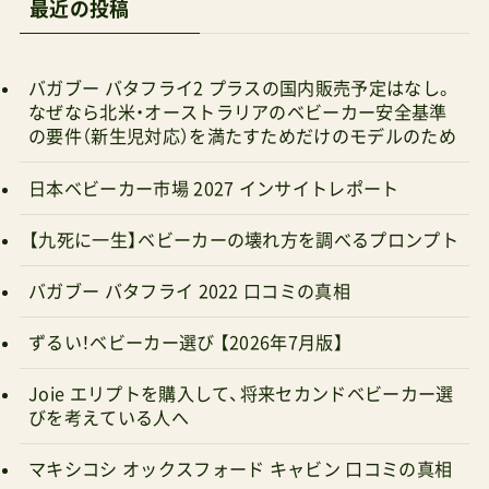
す。ご提案いただき、クイッド2αとオルフェオで検
討中です。自身の中で一時候補外となっていたク
バガブー バタフライ2 プラスの国内販売予定はなし。
イッド2αの魅力に改めて気付かされました。なに
なぜなら北米・オーストラリアのベビーカー安全基準
の要件（新生児対応）を満たすためだけのモデルのため
よりも今3万円を切っているのですね。国内メーカ
ーのB型よりも安いので、AutoNやVittを選ぶ理由
日本ベビーカー市場 2027 インサイトレポート
がなくなりました。(開閉の手軽さは優っているの
【九死に一生】ベビーカーの壊れ方を調べるプロンプト
かもしれませんが)オルフェオも候補外と思い込ん
でいましたが、おっしゃる通りフッドステップに
バガブー バタフライ 2022 口コミの真相
ついては成長とともに気になることもなくなるの
ずるい！ベビーカー選び 【2026年7月版】
であればと思っています。ひとつ、もしお分かりに
なれば教えていただきたいのですが、オルフェオ
Joie エリプトを購入して、将来セカンドベビーカー選
びを考えている人へ
とクイッド2αの使用時の大きさは、表示からする
とほぼ同じ大きさに見えますが、実際はどう感じ
マキシコシ オックスフォード キャビン 口コミの真相
られますか？(管理人パパさんの印象で構いません)
バガブー バタフライ2 口コミの真相