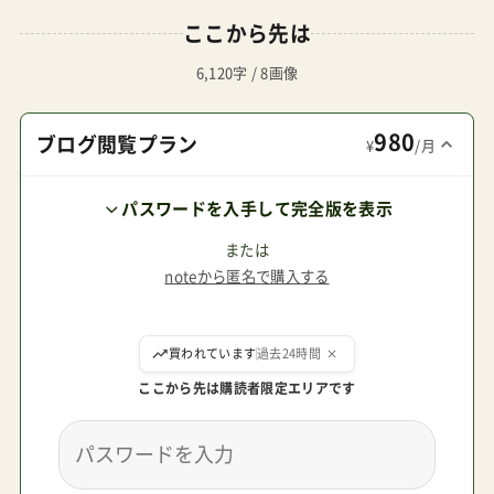
知ったるなかで手軽なコンパクトベビーカーにそ
ここから先は
の能力をどこまで落としていいと考えるかが問題
になります。国内メーカーの２台レベルではきっ
6,120字 / 8画像
と不満を感じるようになるはず。パクトプロはま
980
だ及第点ですがサイズ感が大きい。ここでバラン
ブログ閲覧プラン
¥
/月
スが良いように考えられるのがクイッド2α。確か
パスワードを入手して完全版を表示
にサイズ感はハンドル高さ103cmで少し高めで大
きいですね。A形がエアバギーとかぶるのは特に心
または
noteから匿名で購入する
配される必要はないかと思います。A形のリクライ
ニング角度幅があって嬉しい！ということはないは
ここから先は購読者限定エリアです
ずですが、だからといって背面式コンパクトでレ
ベル感の高いものもをあえて候補から外す必要は
ないですから。これだと走破性もパクトプロ以上
によく、この軽量さで価格が3万円を切る状況なの
送信