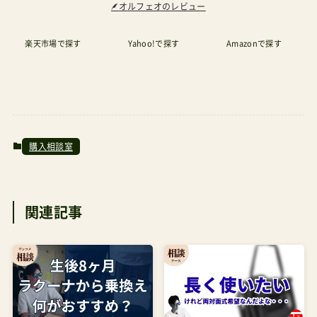
てられており、それこそエアバギーには無い機能
楽天市場で探す
Yahoo!で探す
Amazonで探す
を狙うなら、肩がけが嬉しいYOYO3はあっても良
いと思えるものになるはずです。ストッケ
YOYO36+５万円前半 あわせて読みたい ストッケ
YOYO3（ヨーヨー3）口コミの真相 そうではなく、
日常使いにこだわって「エアバギーのわざわざ感
購入相談室
からもう少し落ち着いたものを目指す、乗り換え
主義」ならバガブーバタフライ4万円半ば あわせて
読みたい バガブーバタフライ2口コミの真相 まで
関連記事
考えてあげると、もうエアバギーとの乗せ分けを
考えなくていいぐらいにシンプルになりますか
ら、その方が楽とも考えられるかもしれません。い
や、さすがにバタフライ（7.3kg）までは重すぎる、、
となった場合は次点候補としてジュールズエアプ
【購入相談】生後8ヶ月でラ
【購入相談】親の顔が見え