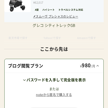
¥62,017
A型
ハイシート
トラベルシステム対応
スムーヴ プレシャスのレビュー
グレコ シティトレックGB
楽天市場で探す
Yahoo!で探す
Amazonで探す
ここから先は
980
ブログ閲覧プラン
¥
/月
パスワードを入手して完全版を表示
または
noteから匿名で購入する