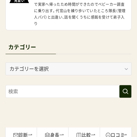
見習い
で実家へ帰ったため時間ができたのでベビーカー調査
に乗り出す。代官山を練り歩いていたところ隊長（管理
人パパ）と出逢い、話を聞くうちに感銘を受けて弟子入
り
カテゴリー
カ
テ
ゴ
リ
ー
診断
身長
比較
口コミ