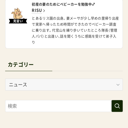
初産の妻のためにベビーカーを勉強中♂
RISU
とあるリス園の出身。妻メーサが少し早めの里帰り出産
見習い
で実家へ帰ったため時間ができたのでベビーカー調査
に乗り出す。代官山を練り歩いていたところ隊長（管理
人パパ）と出逢い、話を聞くうちに感銘を受けて弟子入
り
カテゴリー
カ
テ
ゴ
リ
ー