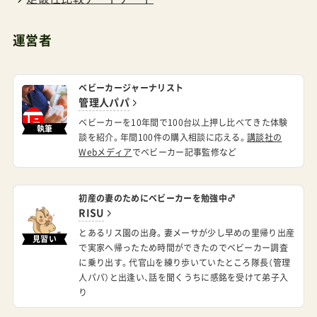
運営者
ベビーカージャーナリスト
管理人パパ
ベビーカーを10年間で100台以上押し比べてきた体験
執筆
談を紹介。年間100件の購入相談に応える。
講談社の
Webメディア
でベビーカー記事監修など
初産の妻のためにベビーカーを勉強中♂
RISU
とあるリス園の出身。妻メーサが少し早めの里帰り出産
見習い
で実家へ帰ったため時間ができたのでベビーカー調査
に乗り出す。代官山を練り歩いていたところ隊長（管理
人パパ）と出逢い、話を聞くうちに感銘を受けて弟子入
り