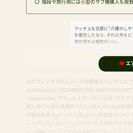
階段や旅行用には小型のサブ機購入も視
マッチョな旦那に「介護のしや
を優先したなら、それ以外をど
併せ持ちは相性がいい。
エ
ココプレミアフロムバースの基本スペックココプレミ
（andwander）*2024年8月10日（ABATHINGA
（andwander）ブランドエアバギー（日本）タイ
幅×奥行×高さ展開時：53.5×96×105.5cm折畳
容量耐荷重5kgハンドル高103cm座面高44cmリ
レッグレストなしバンパーバーあり車輪サイズ前輪：8イ
ョン前輪：エアタイヤのみ後輪：エアタイヤ＋サ