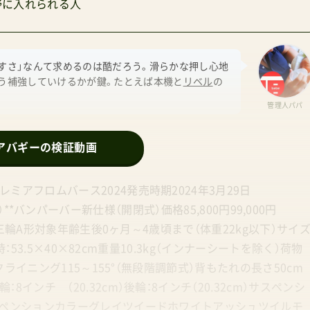
野に入れられる人
すさ」なんて求めるのは酷だろう。滑らかな押し心地
う補強していけるかが鍵。たとえば本機と
リベル
の
管理人パパ
アバギーの検証動画
アフロムバース2024発売時期2024年3月29日
PE®）**バンパーバー新仕様（開閉式）価格85,800円99,000円
プ三輪A形対象年齢生後0ヶ月～4歳頃まで（体重22kg以下）サイ
時：53.5×40×82cm重量10.3kg（インナーシートを除く）荷物
クライニング115～155°（無段階調節式）背もたれの長さ50cm
ンチ （20.32cm）後輪：8インチ（20.32cm）サスペンシ
スペンションカラーグレイツイードホワイトアッシュツイルモ