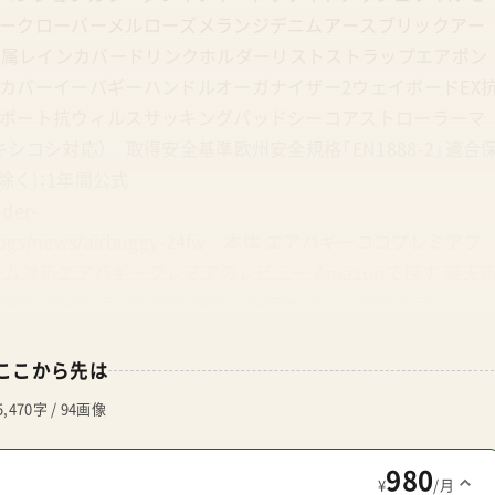
ークローバーメルローズメランジデニムアースブリックアー
定)付属レインカバードリンクホルダーリストストラップエアポン
カバーイーバギーハンドルオーガナイザー2ウェイボードEX
ポート抗ウィルスサッキングパッドシーコアストローラーマ
コシ対応） 取得安全基準欧州安全規格「EN1888-2」適合
除く)：1年間公式
nder-
.com/blogs/news/airbuggy-24fw 本体 エアバギーココプレミアフ
ステム対応エアバギープレミアのレビュー Amazonで探す 楽天
XAIRBUGGY】ABCCAMOSTROLLERアベイシングエイプ
アバギープレミアのレビュー bape.com Amazonで探す 楽天
用ストローラーカバー ¥3,960 Amazonで探す 楽天市場で
ここから先は
¥4,400 Amazonで探す 楽天市場で探す Yahoo!で探す エ
5,470字 / 94画像
 Amazonで探す 楽天市場で探す Yahoo!で探す エアバギ
楽天市場で探す Yahoo!で探す エアバギーティオティオストローラー
980
¥
/月
 Yahoo!で探す エアバギーティオティオヘッドサポート ¥4,730