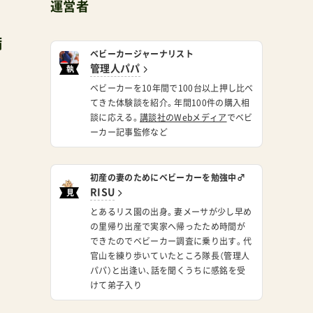
運営者
備
ベビーカージャーナリスト
管理人パパ
執
筆
ベビーカーを10年間で100台以上押し比べ
てきた体験談を紹介。年間100件の購入相
談に応える。
講談社のWebメディア
でベビ
ーカー記事監修など
初産の妻のためにベビーカーを勉強中♂
RISU
見
習
とあるリス園の出身。妻メーサが少し早め
い
の里帰り出産で実家へ帰ったため時間が
できたのでベビーカー調査に乗り出す。代
官山を練り歩いていたところ隊長（管理人
パパ）と出逢い、話を聞くうちに感銘を受
けて弟子入り