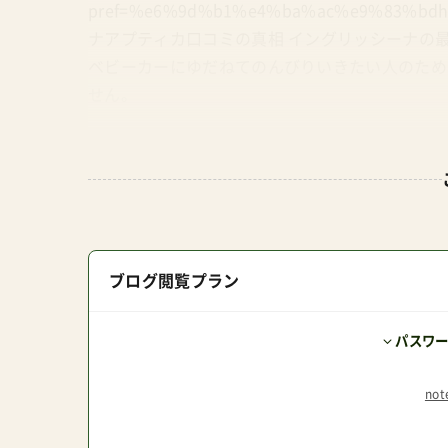
pref=%e6%9d%b1%e4%ba%ac%e9%83%bdh
ナアプティカ口コミの真相 イングリッシーナの
ベビーカーにゆだねてのんびりいきたい人のため
せん。
ブログ閲覧プラン
パスワ
no