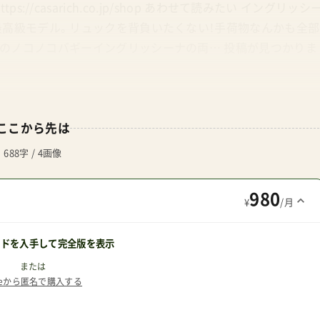
ttps://casarich.co.jp/shop あわせて読みたい イングリッシ
最高級モデル。リュックを背負いたくない！手荷物なんかも全部
のノコノコバギーイングリッシーナの両… 投稿が見つかりま
ここから先は
688字 / 4画像
980
¥
/月
ードを入手して完全版を表示
または
teから匿名で購入する