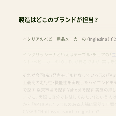
製造はどこのブランドが担当？
イタリアのベビー用品メーカーの『
Inglesina
イングリッシーナといえばテーブル・チェアの「
クト・ベビーカーの「
QUID
」が有名ですが、実は
それが今回Dior発売モデルとなっている元の『Ap
上最高の走行性・機能性を実現したハイエンドモデル
で探す 楽天市場で探す Yahoo!で探す 実施
までに。実際に自分でも試してみたい！という人
から「APTICA」とラベルのある店舗に電話で
CASARICHhttps://casarich.co.jp/shop?