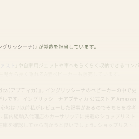
（イングリッシーナ）
』が製造を担当しています。
ファスト
」や自家用ジェットや車へもらくらく収納できるコン
新生児から長く乗れるA型ベビーカーも販売しています。
tica（アプティカ）』。イングリッシーナのベビーカーの中で史
です。 イングリッシーナアプティカ 公式ストア Amazon
の押し心地は？以前私がレビューした記事があるのでそちらを参考
は、国内総輸入代理店のカーサリッチに掲載のショップリスト
店頭在庫を確認してから向かうと良いでしょう。ショップリスト｜