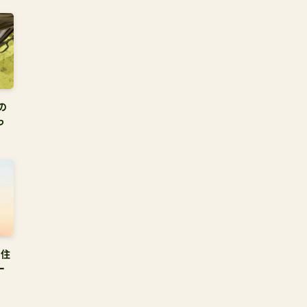
の
っ
ン住
ー