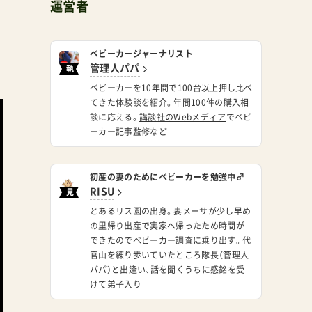
運営者
ベビーカージャーナリスト
管理人パパ
執
筆
ベビーカーを10年間で100台以上押し比べ
てきた体験談を紹介。年間100件の購入相
談に応える。
講談社のWebメディア
でベビ
ーカー記事監修など
初産の妻のためにベビーカーを勉強中♂
RISU
見
習
とあるリス園の出身。妻メーサが少し早め
い
の里帰り出産で実家へ帰ったため時間が
できたのでベビーカー調査に乗り出す。代
官山を練り歩いていたところ隊長（管理人
パパ）と出逢い、話を聞くうちに感銘を受
けて弟子入り