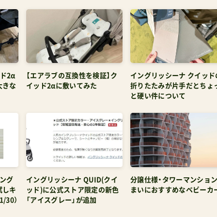
ド2α
【エアラブの互換性を検証】ク
イングリッシーナ クイッド
大きな
イッド2αに敷いてみた
折りたたみが片手だとちょ
と硬い件について
イング
イングリッシーナ QUID(クイ
分譲仕様・タワーマンショ
試しキ
ッド)に公式ストア限定の新色
まいにおすすめなベビーカ
/30）
「アイスグレー」が追加