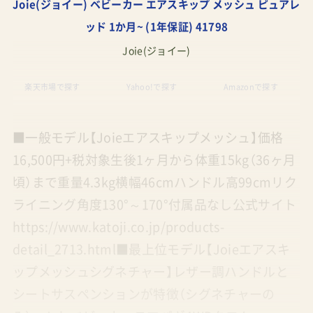
Joie(ジョイー) ベビーカー エアスキップ メッシュ ピュアレ
ッド 1か月~ (1年保証) 41798
Joie(ジョイー)
楽天市場で探す
Yahoo!で探す
Amazonで探す
■一般モデル【Joieエアスキップメッシュ】価格
16,500円+税対象生後1ヶ月から体重15kg（36ヶ月
頃）まで重量4.3kg横幅46cmハンドル高99cmリク
ライニング角度130°～170°付属品なし公式サイト
https://www.katoji.co.jp/products-
detail_2713.html■最上位モデル【Joieエアスキ
ップメッシュシグネチャー】レザー調ハンドルと
シートサスペンションが特徴（シグネチャーの