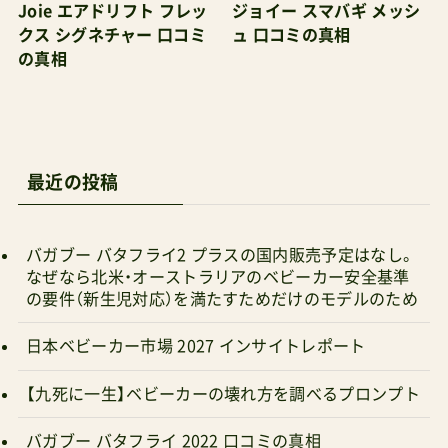
で探す F2プラスAF(1台)【コンビ】[B型ベビーカー
の真相
バギー] ¥21,901 Amazonで探す 楽天市場で探す
Yahoo!で探す 軽くて、生後１ヶ月から使えて、持
ち運び安い。このあたりはそれぞれブランドのデ
ザインに特長があるので、後は好み次第というこ
最近の投稿
とになる。好みのカラーのあるメーカーのものを
買えばいいと思うが、Joieの方が値段が圧倒的に
バガブー バタフライ2 プラスの国内販売予定はなし。
安く、しかし造りの良さを感じたので僕はこちら
なぜなら北米・オーストラリアのベビーカー安全基準
を推している。そういえば、もう随分前に晋遊舎の
の要件（新生児対応）を満たすためだけのモデルのため
雑誌『ベビー用品完全ガイド』にコメンテーターと
日本ベビーカー市場 2027 インサイトレポート
して出演させていただいた当時も強く推薦してい
【九死に一生】ベビーカーの壊れ方を調べるプロンプト
たっけな～。選び分けのポイントとりあえず買っ
ておこうなら Joie(ジョイー)ベビーカーエアスキ
バガブー バタフライ 2022 口コミの真相
ップメッシュピュアレッド1か月~(1年保証)41798