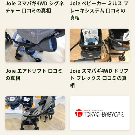
ますが、「姿勢の椅子シリオ（シリオ3がいい）」だと
真相
木の椅子ですが、これに１日１時間だけでも座っ
ていると骨盤周りの筋力向上と骨盤の定位置調整
効果があるみたいです。女性の方は要チェックで
す。（高いし、市販されてませんが・・・）投稿が見つ
かりません。競合は？アップリカのナノスマート
プラスコンビのAgeエッグショックAKコンビの
Joie エアドリフト 口コミ
Joie スマバギ4WD ドリフ
の真相
ト フレックス 口コミの真
F2plusAJあたりだろう。 ナノスマートプラス(1
相
台)【アップリカ(Aprica)】[A型ベビーカーバギー]
Amazonで探す 楽天市場で探す Yahoo!で探す 【ポ
イント10倍】【送料無料】Ageエッグショック
AK[Combi]{男の子女の子}《コンビミニ》ギフト出
産祝いコンビCombi新生児ベビー男の子女の子ベ
ビーカー Amazonで探す 楽天市場で探す Yahoo!
Joie エアドリフト フレッ
ジョイー スマバギ メッシ
クス シグネチャー 口コミ
ュ 口コミの真相