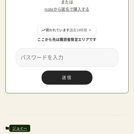
夏の蒸し暑い時期に最適な設計になっている。最
または
noteから匿名で購入する
大に起こしたリクライニング角度が130°で大丈
夫？よく質問いただくのですが、130°でも大丈夫で
ここから先は購読者限定エリアです
す。それはなぜか？子どもって、私たちの骨盤・股
関節よりも柔軟で座るときは「じゃっきり」と骨盤
を立てて座ることができます。逆に、その座姿勢を
育ててあげるのが親の役目だと考えています。つ
送信
まり、あんまり寝かせっぱなしも、垂直に近い背も
たれのサポートも８ヶ月ぐらいを過ぎた子どもに
は不要だと考えています。状態を起こせる角度が
140°以上あって、且つバンパーバー（フロントバ
ー）が付いているベビーカーであれば、そこにつか
まって前のめりの姿勢が正しいと思いますので、
ジョイー
リクライニングはそこまで傾斜を付けられなくて