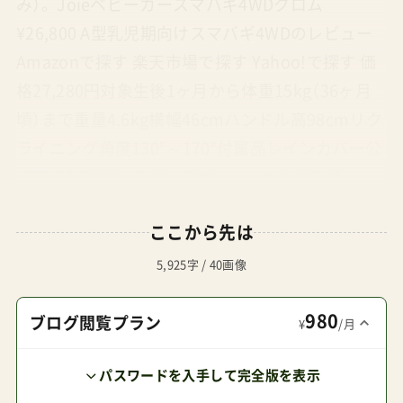
み）。 Joieベビーカースマバギ4WDクロム
¥26,800 A型乳児期向けスマバギ4WDのレビュー
Amazonで探す 楽天市場で探す Yahoo!で探す 価
格27,280円対象生後1ヶ月から体重15kg（36ヶ月
頃）まで重量4.6kg横幅46cmハンドル高98cmリク
ライニング角度130°～170°付属品レインカバー公
式サイトhttps://www.katoji.co.jp/products-
detail_3468.html解説Joie（ジョイー）のAB型ベビ
ここから先は
ーカーがこの『エアスキップ』。エアスキップの中
でも、特に私のお気に入りがこのメッシュモデル。
5,925字 / 40画像
4.3kgととにかく軽く。しかし、生後１ヶ月から使
980
えるAB型ベビーカーの割にハンドルのきしみも感
ブログ閲覧プラン
¥
/月
じづらく快適な押し心地。さらにメッシュモデル
パスワードを入手して完全版を表示
ではシート背面部がメッシュ仕様になっており、