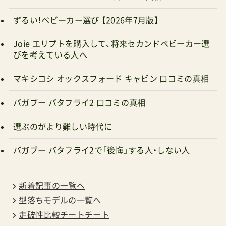
ずるい！ベビーカー選び 【2026年7月版】
Joie(ジョイー) Amazonで探す 楽天市場で探す
Yahoo!で探す とりあえず、色はどうでもいいから
Joie エリプトを購入して、将来セカンドベビーカー選
とにかく急ぎ欲しい！場合は売れ行きの悪い「赤
びを考えている人へ
色」が最安値です。一番不人気ですが、発色など見
マキシコシ オックスフォード キャビン 口コミの真相
た目はなかなか実は素敵です。ただ、押し手の親の
交感神経優位になる欠点ありだと思います。他に
バガブー バタフライ2 口コミの真相
大本命があるけど、先々の状況が読めないし、お金
選ぶのがより難しい時代に
はセーブしたい・・・なら Joieaireskipliteエアスキ
バガブー バタフライ2で「後悔」する人・しない人
ップライト ¥17,800 A形エアスキップライトのレ
ビュー Amazonで探す 楽天市場で探す Yahoo!で
探す とりあえずで買ってしまっても僕はいいと思
新着記事の一覧へ
います。１万円オーバーの出費は確かに痛いです
型落ちモデルの一覧へ
走破性比較チートチート
が、ずるずる買わずに行動半径が狭まるよりも、こ
の時期の貴重な時間を満喫しましょう。他に本命
運営者