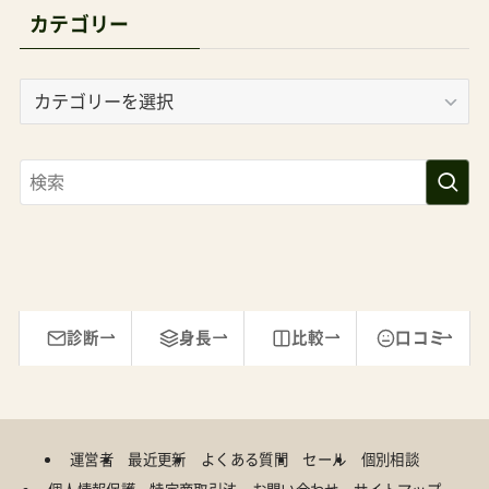
ことを想定して、けれど「デザイン性」は外せない
と考えている人にはこちらをおすすめします。「で
カ
も、ダブルタイヤって押しづらいでしょ？」を心配
テ
ゴ
していませんか？確かに、私の経験では、それが「コ
リ
ンビ」や「アップリカ」の製品であれば「ハンドルが
ー
フラフラ、キシキシして舵取りが一苦労・・・」に大
いに共感します。ですが、こちらのベビーカーはそ
れらに比べて操舵性能、意外に良いんですよね。。
価格半分だったりするのに、、というわけで、どん
診断
身長
比較
口コミ
な土地柄に住んでいようと（いや、まわりがあぜ道
でバンピーな場所だらけだったらエアバギーを進
めますが、、）、周りがサイベックスでハイソな人だ
運営者
最近更新
よくある質問
セール
個別相談
らけだろうと、ベビーカーに求めるべきはバラン
個人情報保護
特定商取引法
お問い合わせ
サイトマップ
スなので、こういうものは本当に良いと僕は思い
ブログ閲覧プランの購読確認と解除