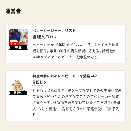
が無く、３万円以内！と決めた予算があるならば
Joieベビーカースマバギ4WDクロム ¥26,800 A型
ベビーカージャーナリスト
乳児期向けスマバギ4WDのレビュー Amazonで探
管理人パパ
す 楽天市場で探す Yahoo!で探す Cybexや
ベビーカーを10年間で100台以上押し比べてきた体験
執筆
Bugaboo、Stokkeやイングリッシーナも気になる
談を紹介。年間100件の購入相談に応える。
講談社の
Webメディア
でベビーカー記事監修など
けども、高いしな～、でもかっこいいな～、でも重
いんだよな～で、ぐるぐる回りっぱなしのアナタ。
初産の妻のためにベビーカーを勉強中♂
新生児との生活がスタートすると、意外にも抱っ
RISU
こひもの利用って長いんですよね。「それを毎日重
とあるリス園の出身。妻メーサが少し早めの里帰り出産
見習い
ねても、まだ対面式必要なんでしょうか？」もう密
で実家へ帰ったため時間ができたのでベビーカー調査
に乗り出す。代官山を練り歩いていたところ隊長（管理
着しすぎるくらい密着してきたわけですから、第
人パパ）と出逢い、話を聞くうちに感銘を受けて弟子入
一子の人はそれでもまだなにも実感がないでしょ
り
うけれども、「対面式でなければ！」と感じる期間は
意外にも短いかもしれません。背面式で長く使う
カテゴリー