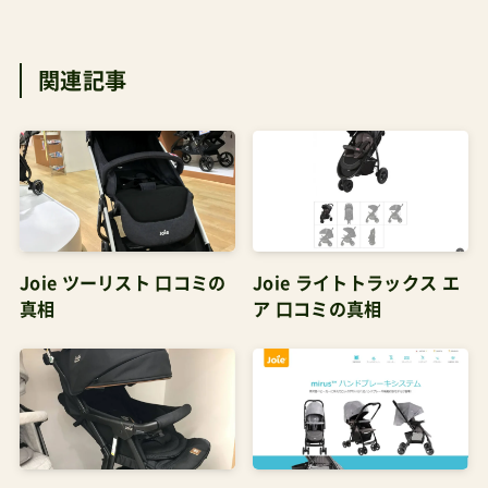
も大丈夫だという考え方です。「寝る（休んでい
関連記事
る）」のか、「前のめりでご機嫌（景色を見る）」のか、
はっきりした方がいいのでしょう。（私、ヨガの情
報サイトのディレクター・取締役してましたし、ボ
ディーワーカーの知人もおります。）下記の記事が
参考になるかもしれません。 あわせて読みたい 発
達に影響⁉姿勢を悪くする・守るベビーカー選びの
Joie ツーリスト 口コミの
Joie ライトトラックス エ
３つのポイント ずっと書こうと気になっていたこ
真相
ア 口コミの真相
とがあります。それはベビーカーに座らされてい
る子どもの姿勢についてです。最近、子どもの姿勢
が悪いなと感じることはありませんか？... P.S.親
に取っての最高の椅子やテレワークで腰ががちが
ちになっている人にお勧めの椅子についてはこち
らの記事にかきました。予約注文になってしまい
Joie スマバギ4WD シグネ
Joie ベビーカー ミルス ブ
チャー 口コミの真相
レーキシステム 口コミの