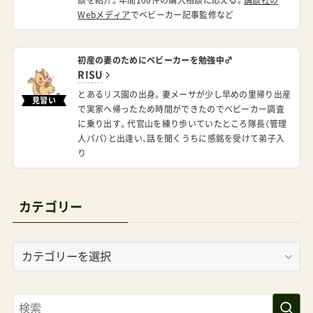
Webメディア
でベビーカー記事監修など
初産の妻のためにベビーカーを勉強中♂
RISU
とあるリス園の出身。妻メーサが少し早めの里帰り出産
見習い
で実家へ帰ったため時間ができたのでベビーカー調査
に乗り出す。代官山を練り歩いていたところ隊長（管理
人パパ）と出逢い、話を聞くうちに感銘を受けて弟子入
り
カテゴリー
カ
テ
ゴ
リ