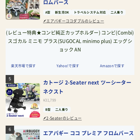
ロムバース
A型
新生児OK
トラベルシステム対応
二人乗り
エアバギーココダブルのレビュー
(レビュー特典★コンビ純正カップホルダー) コンビ(Combi)
スゴカル ミニモ プラス(SUGOCAL minimo plus) エッグシ
ョック AN
楽天市場で探す
Yahoo!で探す
Amazonで探す
カトージ 2-Seater next ツーシーター
ネクスト
¥31,799
B型
二人乗り
2-Seaterのレビュー
エアバギー ココ プレミア フロムバース