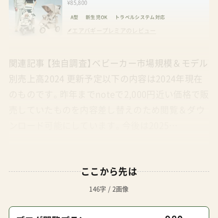
¥85,800
A型
新生児OK
トラベルシステム対応
エアバギープレミアのレビュー
関連記事 【独自調査】ベビーカー市場規模＆モデル
別売上高2024 更新予定以下の内容は2024年現在
のものです。昨年までnoteで2,000円近い価格で販
売していたものを内容差し替えのため閲覧＆ダウ
ンロード可能にしています。今後は2025…
ここから先は
146字 / 2画像