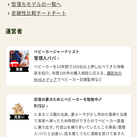
走破性比較チートチート
つの要素もちろんお値段は気になるところだけれ
ど、私が考える旅行用に特化したベビーカーの大
運営者
事は以下の3点。サイズ感（コンパクトまたはスリ
ム）重量（できれば6kg以内）持ち運びやすさ（ショ
ベビーカージャーナリスト
ルダーストラップ／なければ付けられる）いざと
管理人パパ
いう時に、「連れいけない！」なんてことにならない
ベビーカーを10年間で100台以上押し比べてきた体験
執筆
談を紹介。年間100件の購入相談に応える。
講談社の
ように。機内に持ち込んだり邪魔にならないサイ
Webメディア
でベビーカー記事監修など
ズ。長旅の移動でも苦になりすぎない重さ。普段か
ら慣れた場所ではないところを移動するからこそ
初産の妻のためにベビーカーを勉強中♂
のハンズフリー（両手が空くこと）の安全性。ここ
RISU
が生命線になる。これら以外の、幌が深くて日焼け
とあるリス園の出身。妻メーサが少し早めの里帰り出産
見習い
で実家へ帰ったため時間ができたのでベビーカー調査
防止が～とか、通気性がよくて蒸れない～とか、ク
に乗り出す。代官山を練り歩いていたところ隊長（管理
ッションがふわふわ～とか、荷物入れが充実～と
人パパ）と出逢い、話を聞くうちに感銘を受けて弟子入
り
か、シートが洗えて～とか、ぶっちゃけどうにでも