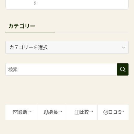
なる。あとは言うまでもないが、管理人パパ（私）が
サイトを通して言い続けている押す人と本体のボ
カテゴリー
ディバランス（身長にあったサイズか）走行性の高
さ（押しやすい・曲がりやすい・乗り越えやすい）デ
カ
テ
ザイン性（ウキウキウッキーな気分でいられる）は
ゴ
当たり前に大事である。移動手段別ベビーカーの
リ
おすすめ5選＋α徒歩メインの普段使いにおすすめ
ー
のベビーカーバガブーバタフライ剛性高く、走り
に安定感あり。荷物かごも大きいので広いテーマ
パークのお供としても◎ バガブーバタフライ2
¥83,600 A形トラベルシステム対応肩がけOKバタ
診断
身長
比較
口コミ
フライ2のレビュー Amazonで探す 楽天市場で探
す Yahoo!で探す バスやタクシーを使った移動に
おすすめの乳児・低月齢向けA型ベビーカードゥー