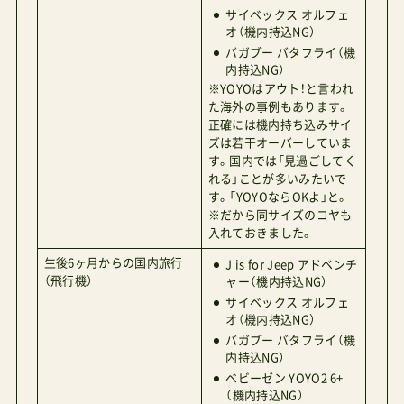
サイベックス オルフェ
オ（機内持込NG）
バガブー バタフライ（機
内持込NG）
※YOYOはアウト！と言われ
た海外の事例もあります。
正確には機内持ち込みサイ
ズは若干オーバーしていま
す。国内では「見過ごしてく
れる」ことが多いみたいで
す。「YOYOならOKよ」と。
※だから同サイズのコヤも
入れておきました。
生後6ヶ月からの国内旅行
J is for Jeep アドベンチ
（飛行機）
ャー（機内持込NG）
サイベックス オルフェ
オ（機内持込NG）
バガブー バタフライ（機
内持込NG）
ベビーゼン YOYO2 6+
（機内持込NG）