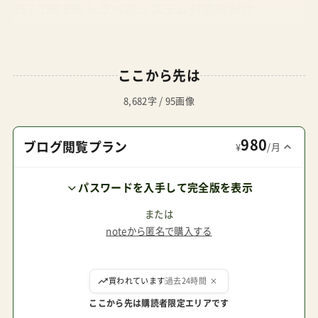
¥57,750 B形トラベルシステム対応肩がけ
OKYOYO3のレビュー Amazonで探す 楽天市場で
探す Yahoo!で探す 【限定カラー】サイベックスオ
ここから先は
ルフェオ2026 ¥49,500 A型トラベルシステム対応
肩がけOKオルフェオのレビュー Amazonで探す
8,682字 / 95画像
楽天市場で探す Yahoo!で探す サイベックスCOYA
980
コヤ ¥58,960 A型トラベルシステム対応肩がけOK
ブログ閲覧プラン
¥
/月
コヤのレビュー Amazonで探す 楽天市場で探す
パスワードを入手して完全版を表示
Yahoo!で探す サイベックスオルフェオ+バンパー
バー2025 Amazonで探す 楽天市場で探す Yahoo!
または
noteから匿名で購入する
で探す JisforJeepアドベンチャー Jeep ¥16,022
B型（C型）ベビーカー卒業リクライニングなしアド
ここから先は購読者限定エリアです
ベンチャーのレビュー Amazonで探す 楽天市場で
探す Yahoo!で探す アカチャンホンポ ＼いろいろ