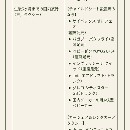
生後6ヶ月までの国内旅行
【チャイルドシート設置済み
（車／タクシー）
なら】
サイベックス オルフェ
オ
（座席足元）
バガブー バタフライ（座
席足元）
ベビーゼン YOYO2 0+6+
（座席足元）
イングリッシーナ クイ
ッド（座席足元）
Joie エアドリフト（トラ
ンク）
グレコ シティスター
GB（トランク）
国内メーカーの軽いA型
ベビーカー
【カーシェア＆レンタカー／
タクシー】
doona インファントカ