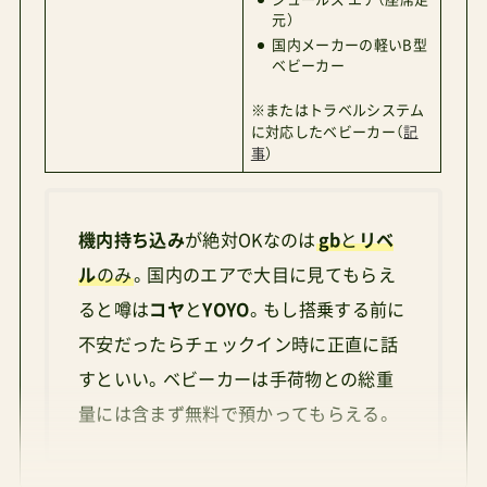
元）
国内メーカーの軽いB型
ベビーカー
※またはトラベルシステム
に対応したベビーカー（
記
事
）
機内持ち込み
が絶対OKなのは
gb
と
リベ
ル
のみ
。国内のエアで大目に見てもらえ
ると噂は
コヤ
と
YOYO
。もし搭乗する前に
不安だったらチェックイン時に正直に話
すといい。ベビーカーは手荷物との総重
量には含まず無料で預かってもらえる。