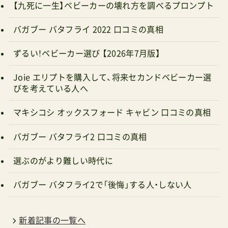
ュー Amazonで探す 楽天市場で探す Yahoo!で探
バガブー バタフライ 2022 口コミの真相
す サイベックスオルフェオ+バンパーバー2025
ずるい！ベビーカー選び 【2026年7月版】
Amazonで探す 楽天市場で探す Yahoo!で探す 旅
行に大切なベビーカー選びの考え方それではなぜ
Joie エリプトを購入して、将来セカンドベビーカー選
びを考えている人へ
上記のようなピックアップになるのかを説明した
い。その前に、先に少し質問させて欲しい。「旅行
マキシコシ オックスフォード キャビン 口コミの真相
とはどこからどこまでのこと？」「旅行で便利とい
バガブー バタフライ2 口コミの真相
うのはどういうこと？」私たちは知っている。本当
に楽しい旅行は、もう道中から楽しい♪楽しかっ
選ぶのがより難しい時代に
たという余韻は、疲れなかった、慌てずに済んだ、
バガブー バタフライ2で「後悔」する人・しない人
スムーズにいけた！が大きく影響する。ベビーカー
を押す方の私も楽だし、乗せられている子どもも
新着記事の一覧へ
楽であれば言うことなしである。そのためにはベ
型落ちモデルの一覧へ
ビーカーに何が必要ですか？旅のお供に大事な３