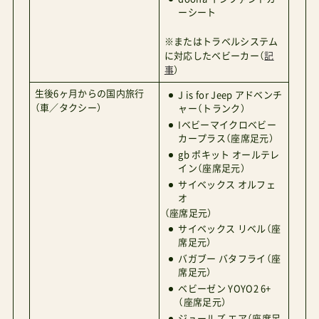
ーシート
※またはトラベルシステム
に対応したベビーカー（
記
事
）
生後6ヶ月からの国内旅行
J is for Jeep アドベンチ
（車／タクシー）
ャー（トランク）
Iベビーマイクロベビー
カープラス（座席足元）
gb ポキット オールテレ
イン（座席足元）
サイベックス オルフェ
オ
（座席足元）
サイベックス リベル（座
席足元）
バガブー バタフライ（座
席足元）
ベビーゼン YOYO2 6+
（座席足元）
ジュールズ エア（座席足