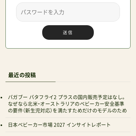
理由はあるけれどビジネスの現場なら／ 出張に
便利なベビーカーランキング1位サイベックスコ
送信
ヤ評価したポイント「まだ産後半年も経っていな
いというのに私を復帰させるって？」「いや、復帰し
たいのか・・・」「マリッサ・メイヤーか！」そんなよく
わからない話をしたいんじゃなくて、いろんな事
情があって復帰するのだろう。しかしお子はまだ
最近の投稿
小さい。それならリクライニングが深く取れて、持
ち運びも軽々で、走行性も機敏なコヤがおすすめ。
バガブー バタフライ2 プラスの国内販売予定はなし。
サイベックスCOYAコヤ ¥58,960 A型トラベルシス
なぜなら北米・オーストラリアのベビーカー安全基準
の要件（新生児対応）を満たすためだけのモデルのため
テム対応肩がけOKコヤのレビュー Amazonで探す
楽天市場で探す Yahoo!で探す 【公式】ストッケ
日本ベビーカー市場 2027 インサイトレポート
YOYO3ABスターターセット ¥57,750 A形新生児
【九死に一生】ベビーカーの壊れ方を調べるプロンプト
OKトラベルシステム対応肩がけOKYOYO3のレビ