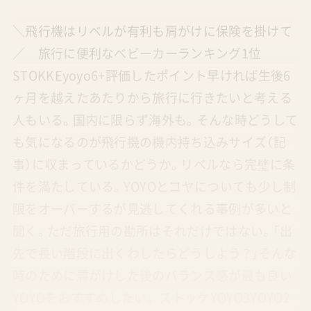
＼飛行機はリベルが有利も肩がけに保険を掛けて
／ 旅行に便利なベビーカーランキング1位
STOKKEyoyo6+評価したポイント早ければ生後6
ヶ月を越えたあたりから旅行に行きたいと考える
人もいる。国内に限らず海外も。そんな時どうして
も気になるのが飛行機の機内持ち込みサイズ（記
事）に収まっているかどうか。リベルなら完璧に条
件を満たしている。YOYOとコヤについても少し制
限をオーバーするが見逃してくれる事例が多いと
聞く。ただ旅行用の勘所はそれだけではない。「出
先で長い階段に出くわしたらどうしよう？」そんな
時のために肩がけした後のバランス感が最も良い
YOYOをおすすめしたい。 ストッケYOYO3YOYO2