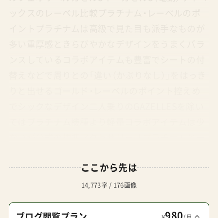
ックスのレーベル比較プラチナム・レーベルのポ
イントプラチナムは高級で見た目も派手なものが
多い重厚感ときらびやかなデザインをうまくバラ
ンスしているコラボアイテムも豊富でシートの付
替えなどで周りとの「違い（かぶりなし）」をはっき
りと出せるゴールド・レーベルのポイント控えめ
でシックなデザイン二人乗りのGAZELLESを除い
てはプラチナム機種より軽量コラボアイテムは少
ないが公式の標準アクセサリーはプラチナムと一
部共有RISUプラチナムを選択できるのは本当の金
ここから先は
時持ち（きんときもち）！ゴールドなら、VERYママ
（キラママ）感のあるシュッとした人ですね！管理人
14,773字 / 176画像
パパそこは俺は何も言ってない。。RISU隊長！ずる
980
い！！管理人パパまっ、ゴールド・レーベルはとにか
ブログ閲覧プラン
¥
/月