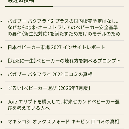
人パパサイベックスのベビーカーは総じてフレー
ム剛性やサスペンション強度が他社と比べて良い
バガブー バタフライ2 プラスの国内販売予定はなし。
ようです。当初からチャイルドシートブランドと
なぜなら北米・オーストラリアのベビーカー安全基準
の要件（新生児対応）を満たすためだけのモデルのため
して名を馳せていただけあります。そして、利用期
間が長いのが特長。生後６ヶ月以上からの利用に
日本ベビーカー市場 2027 インサイトレポート
限定されるB型のリベルにおいてもトラベルシス
【九死に一生】ベビーカーの壊れ方を調べるプロンプト
テムに対応しているので、それらがベビーシート
と併せて使えることを加味して考えると、全モデ
バガブー バタフライ 2022 口コミの真相
ルが新生児期からの利用に対応しているというこ
ずるい！ベビーカー選び 【2026年7月版】
とになる。CYBEXベビーカー発売時期別比較モデ
ル名発売時期プリアム2015年発売（初代）2017年
Joie エリプトを購入して、将来セカンドベビーカー選
びを考えている人へ
発売（プリアム2）2019年2月下旬発売（JP3モデル）
2021年12月17日発売（JP4モデル）イープリアム
マキシコシ オックスフォード キャビン 口コミの真相
（表参道直営店でのみ販売）2020年2月1日発売