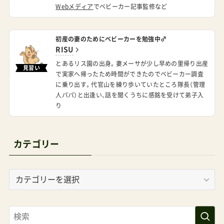
Webメディア
でベビーカー記事監修など
ル）リベル2020年11月6日発売2022年3月11日発売
（2022年モデル）2023年2月15日発売（2023年モデ
初産の妻のためにベビーカーを勉強中♂
ル）2024年2月9日発売（2024年モデル）2024年9月
RISU
13日発売（コーヒーブラウン／モスグリーン）2025
とあるリス園の出身。妻メーサが少し早めの里帰り出産
見習い
で実家へ帰ったため時間ができたのでベビーカー調査
年2月14日発売（2025年モデル）ガゼルS2023年6月
に乗り出す。代官山を練り歩いていたところ隊長（管理
23日イーガゼルS（日本未発売）2025年日本でも発
人パパ）と出逢い、話を聞くうちに感銘を受けて弟子入
り
売か？管理人パパ2025年はラインナップに新作
『アジス』も追加投入される見込みCYBEXベビーカ
ー発売周期予想（最新）プリアムのリリースサイク
カテゴリー
ルモデル名リリース年プリアム初代2015年発売プ
リアム22017年発売プリアム32019年発売プリア
カ
テ
ムJP4（今ここ）2021年12月17日発売プリアム
ゴ
JP52024年後半からいつきてもおかしくない状況
リ
プリアム最新モデル サイベックスプリアムJP4