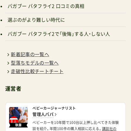
バガブー バタフライ2 口コミの真相
2021年12月17日発売（JP2モデル）2023年（日本未
発売）ミオス2017年発売（初代）2019年発売（NEW
選ぶのがより難しい時代に
ミオス）2020年5月下旬発売2021年12月17日発売
バガブー バタフライ2で「後悔」する人・しない人
（JP3モデル）メリオ2020年3月1日発売（2020年モ
デル）2021年2月3日発売（カーボン2021年モデル）
新着記事の一覧へ
2021年3月1日発売（アルミ2021年モデル）2022年2
型落ちモデルの一覧へ
月21日発売（2022年モデル）2023年2月15日発売
走破性比較チートチート
（カーボン2023年モデル）2024年2月9日発売（カー
ボン2024年モデル）2024年9月13日発売（コーヒー
運営者
ブラウン／モスグリーン）2025年2月14日発売（カ
ーボン2025年モデル）メリオストリート2021年5
ベビーカージャーナリスト
月28日発売コヤ2023年9月13日オルフェオ2023年
管理人パパ
4月19日発売（初代モデル）2024年5月22日発売
ベビーカーを10年間で100台以上押し比べてきた体験
執筆
談を紹介。年間100件の購入相談に応える。
講談社の
（2024年モデル）2025年3月26日発売（2025年モデ