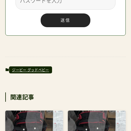
入れてまたゆっくり考えます。■gbFLAMフラム
送信
gbFLAMフラムシンプルカラーシリーズ Amazon
で探す 楽天市場で探す Yahoo!で探す 久しぶりに
調べたら1万円高い上位モデル？が出ていました。
リクライニングできて屋根が大きいそうです。
■gbFLAMPLUSフラムプラスNETHERLANDS
gbFLAMPLUSフラムプラス Amazonで探す 楽天
ジービー グッドベビー
市場で探す Yahoo!で探す ご報告でした。RISU隊
長！！きのこちゃん頭がめっちゃ可愛いですね！管理
関連記事
人パパそれな（笑）僕も好き。えりあしがぱっつん
なのが。RISUなんのはなし～管理人パパ真面目な
話、相談者の方は片手折りたたみが必須だったの
よ。実際、いろんな面でリベル（特にリベル2022）
はこれを上回っていたけれど、片手条件が外せな