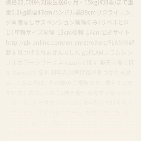
価格22,000円対象生後6ヶ月～15kg(約3歳)まで重
量5.2kg横幅47cmハンドル高99cmリクライニン
グ角度なしサスペンション前輪のみ（リベルと同
じ）車輪サイズ前輪：13cm後輪：14cm公式サイト
http://gb-online.com/en-en/strollers/FLAMの記
載を見つけられませんでした gbFLAMフラムシン
プルカラーシリーズ Amazonで探す 楽天市場で探
す Yahoo!で探す 利用者の声投稿が見つかりませ
ん。こんにちは。その後のご報告です。教えていた
だいたとおり、上の子2歳を載せる今すぐ使うベビ
ーカーと、来年生まれる下の子のA型は分けて考え
ることとし、①に「gbのフラム」を買いました。良
いところ・軽くて、畳むとかなり小さくなる(リベル
より軽くて小さい)・形がまるみを帯びていてリベ