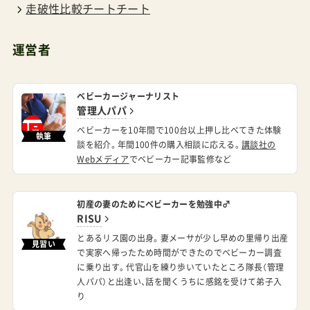
運営者
ベビーカージャーナリスト
管理人パパ
ベビーカーを10年間で100台以上押し比べてきた体験
執筆
談を紹介。年間100件の購入相談に応える。
講談社の
Webメディア
でベビーカー記事監修など
初産の妻のためにベビーカーを勉強中♂
RISU
とあるリス園の出身。妻メーサが少し早めの里帰り出産
見習い
で実家へ帰ったため時間ができたのでベビーカー調査
に乗り出す。代官山を練り歩いていたところ隊長（管理
人パパ）と出逢い、話を聞くうちに感銘を受けて弟子入
り