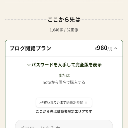
ルより可愛い(あの物干しみたいな持ち手が個人的
に好きじゃない) ・シートに色がついていて可愛い
ここから先は
人と被らない(横浜で見たことありません) ・軽いけ
どハイシートじゃないので多少暴れても倒れない
1,646字 / 32画像
(マジカルエアーはこれが怖くて)・ハイシートじゃ
980
ないので2歳が自分で昇り降りできるサスペンシ
ブログ閲覧プラン
¥
/月
ョンありで乗り心地良さそう悪いところ・(と言い
パスワードを入手して完全版を表示
つつあまり気になりません)屋根小さい・リクライ
ニングしない(うちはもう2歳なので特に気にせ
または
noteから匿名で購入する
ず)・シングルの細いタイヤなので悪路に弱いフロ
ントバーを外さないと畳めない…が、フロントバ
ここから先は購読者限定エリアです
ーをあえてベビーカーの裏側につけると、2歳息子
が押したい！の時にちょうどいい高さのバーに。個
人的には大当たりでした。②はレンタルも視野に