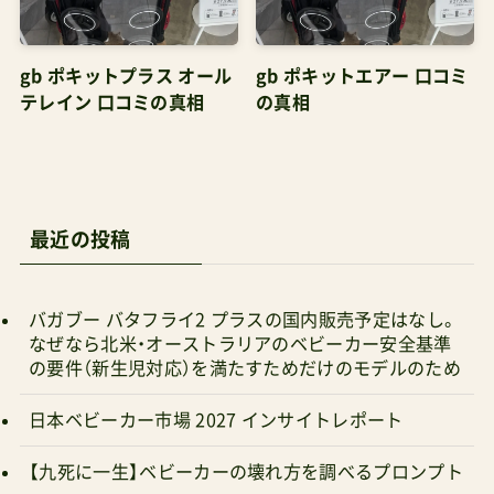
かったためにgbFLAMを選ばれたってわけ。RISU
gb ポキットプラス オール
gb ポキットエアー 口コミ
リベルも片手折りたたみだったら良かったのに～！
テレイン 口コミの真相
の真相
管理人パパそう思うか？世の中には、セパレートで
良かった～！という人もきっと居ると思うぞ。RISU
あっそうか！サイベックスのラインナップには片手
で折りたためるものが他にありますもんね。管理
最近の投稿
人パパそう。逆に考えると「小さくたためることに
価値をそれほど感じない」なら片手を条件に見つ
バガブー バタフライ2 プラスの国内販売予定はなし。
けられるものなんて沢山あるからな。
なぜなら北米・オーストラリアのベビーカー安全基準
の要件（新生児対応）を満たすためだけのモデルのため
日本ベビーカー市場 2027 インサイトレポート
【九死に一生】ベビーカーの壊れ方を調べるプロンプト
バガブー バタフライ 2022 口コミの真相