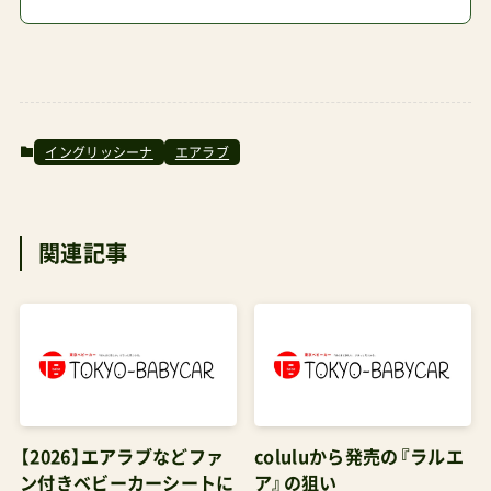
【楽天市場】Colulu–コルル エアラブ公式代理店楽
天月間MVP イングリッシーナの最安値·安心の購
入術ここがポイントイングリッシーナの国内正規
総代理店はカーサリッチ株式会社が務めている直
イングリッシーナ
エアラブ
営店は存在しないがblossom*39を筆頭に全国の
ベビー用品系セレクトショップで取り扱いがある
関連記事
（カーサリッチ公式サイトからショップリストを
確認できるが最寄りの店舗にベビーカーの取り扱
いがあるか電話で確認しておけると安心）通販サ
イトは公式オンラインストアと大手ECモール内
（楽天市場／Yahoo!ショッピング）のテナント、お
よび先のセレクトショップ系ECサイトがある公式
【2026】エアラブなどファ
coluluから発売の『ラルエ
オンラインストアのみの特徴としてサンプルお試
ン付きベビーカーシートに
ア』の狙い
しサービスの提供がある公式ストアは定価販売。
対する管理人の見解