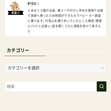
とあるリス園の出身。妻メーサが少し早めの里帰り出産
見習い
で実家へ帰ったため時間ができたのでベビーカー調査
に乗り出す。代官山を練り歩いていたところ隊長（管理
人パパ）と出逢い、話を聞くうちに感銘を受けて弟子入
り
カテゴリー
カ
テ
ゴ
リ
ー