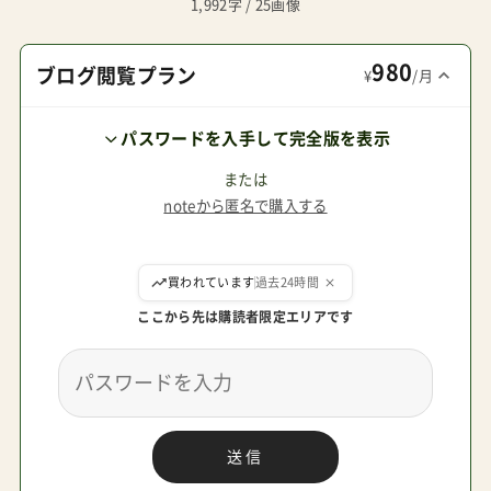
マースメディア株式会社が運営Poled製品の代表
1,992字 / 25画像
的な販売チャネルには楽天市場、Amazon、Yahoo!
980
ショッピング、ヨドバシカメラがあるが本丸の
ブログ閲覧プラン
¥
/月
Poledエアラブ公式店よりも公式代理店の
パスワードを入手して完全版を表示
Colulu（コルル）が販売に熱心で一般ではこちらを
目にすることのほうが多い公式ストアには気にな
または
noteから匿名で購入する
る記載「当店は韓国に所在する事業者であるため
お客様の注文情報は当店が所在する韓国へ提供い
ここから先は購読者限定エリアです
たします。注文情報の提供について同意いただい
た上でご注文ください。」が確認できるので、この
あたりをナーバスに捉える人はAmazonでの購入
が賢明と思われる下記はいずれもショップレビュ
送信
ー検査済み店舗管理人がお得＆安全と判断したシ
ョップ Amazon.co.jp prime明日までにお届け