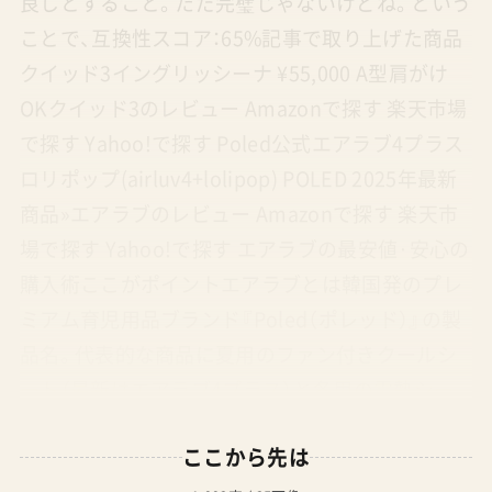
良しとすること。ただ完璧じゃないけどね。という
ことで、互換性スコア：65%記事で取り上げた商品
クイッド3イングリッシーナ ¥55,000 A型肩がけ
OKクイッド3のレビュー Amazonで探す 楽天市場
で探す Yahoo!で探す Poled公式エアラブ4プラス
ロリポップ(airluv4+lolipop) POLED 2025年最新
商品»エアラブのレビュー Amazonで探す 楽天市
場で探す Yahoo!で探す エアラブの最安値·安心の
購入術ここがポイントエアラブとは韓国発のプレ
ミアム育児用品ブランド『Poled（ポレッド）』の製
品名。代表的な商品に夏用のファン付きクールシ
ート（最新はエアラブ4プラス）と冬用の電熱シー
トがあるPoledの日本サイトは『PoledJapan』だ
ここから先は
が韓国本社と総輸入販売代理店契約を締結したコ