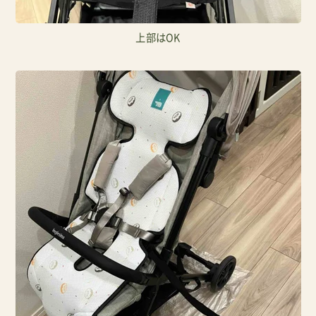
上部はOK