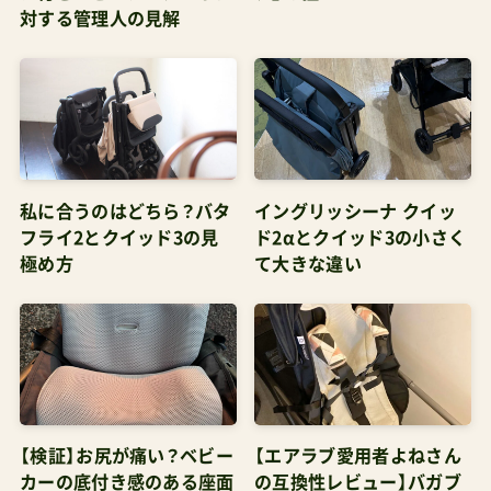
Amazonでは公式にベビーカーの取り扱いがない
ので価格メリットを求める場合はモール系のテナ
ント間での比較となる代表的なモデルエレクタ(両
対面式)、クイッド2α(背面式)下記はいずれもショ
ップレビュー検査済み店舗管理人がお得＆安全と
私に合うのはどちら？バタ
イングリッシーナ クイッ
判断したショップ 【楽天市場】モンレーヴ楽天市場
フライ2とクイッド3の見
ド2αとクイッド3の小さく
店 創業1924年の老舗卸会社が運営 【楽天市場】ナ
極め方
て大きな違い
チュラルベビーNaturalBaby ショップ・オブ・ザ・
イヤー2023
【検証】お尻が痛い？ベビー
【エアラブ愛用者よねさん
カーの底付き感のある座面
の互換性レビュー】バガブ
を解決する方法
ー ドラゴンフライ