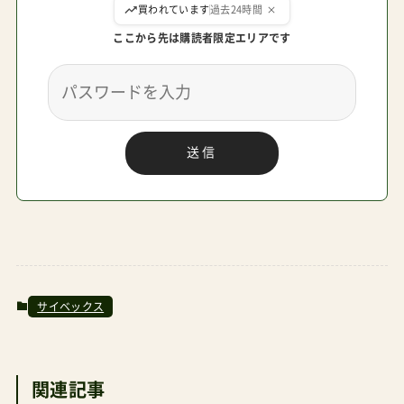
買われています
過去24時間
A型トラベルシステム対応メリオのレビュー
Amazonで探す 楽天市場で探す Yahoo!で探す ア
ここから先は購読者限定エリアです
ルミフレームモデル サイベックスcybexメリオカ
ーボン2026 ¥74,690 A型トラベルシステム対応メ
リオのレビュー Amazonで探す 楽天市場で探す
送信
Yahoo!で探す サイベックスcybexメリオカーボン
2026 ¥74,690 A型トラベルシステム対応メリオの
レビュー Amazonで探す 楽天市場で探す Yahoo!
で探す メリオの簡単組み立て動画メリオの正しい
使い方メリオはファッション性がもともと高く、
走行性の良い両対面式ベビーカーである割には、
サイベックス
他の国内ブランドのそれと比べて『軽量』であるこ
とが特徴です。３歳まで乗れます。他の競合モデル
には「４歳まで長く乗れる」ことを強調したものも
関連記事