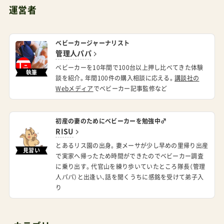
運営者
ベビーカージャーナリスト
管理人パパ
ベビーカーを10年間で100台以上押し比べてきた体験
執筆
談を紹介。年間100件の購入相談に応える。
講談社の
Webメディア
でベビーカー記事監修など
初産の妻のためにベビーカーを勉強中♂
RISU
とあるリス園の出身。妻メーサが少し早めの里帰り出産
見習い
で実家へ帰ったため時間ができたのでベビーカー調査
に乗り出す。代官山を練り歩いていたところ隊長（管理
人パパ）と出逢い、話を聞くうちに感銘を受けて弟子入
り