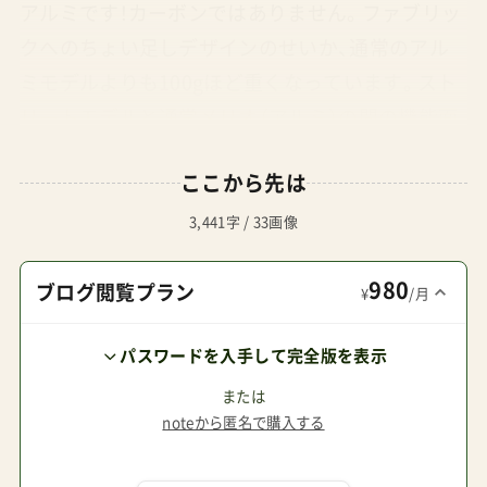
アルミです！カーボンではありません。ファブリッ
クへのちょい足しデザインのせいか、通常のアル
ミモデルよりも100gほど重くなっています。スト
リートモデルと通常メリオ（アルミ）の間の機能面
の差はありません。デザインの付加価値でそれよ
ここから先は
りも5,500円高くなってしまった訳です。メリオカ
ーボンメリオストリートメリオ（アルミ）
3,441字 / 33画像
￥69,300（税込）￥67,100（税込）￥61,600（税込）
980
5.8kg6.3kg6.2kgカーボンフレームアルミフレー
ブログ閲覧プラン
¥
/月
ムアルミフレームディープブラックソーホーグレ
パスワードを入手して完全版を表示
ーリアルブラックオリーブグリーンディープブラ
ックソーホーグレーネイビーブルーマグノリアピ
または
noteから匿名で購入する
ンククラシックベージュカーボンフレームモデル
サイベックスcybexメリオカーボン2026 ¥74,690