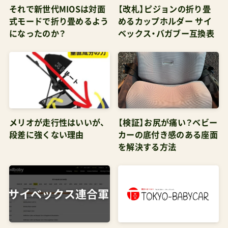
サイベックスチャイルドシートの選び方｜ベビ
それで新世代MIOSは対面
【改札】ピジョンの折り畳
式モードで折り畳めるよう
めるカップホルダー サイ
ー・チャイルド・ジュニア別おすすめモデル2025
になったのか？
ベックス・バガブー互換表
【2026】サイベックスのベビーカーを選んで後悔す
るポイントまとめ表 サイベックスの最安値·安心
の購入術ここがポイント店舗での購入は公式サイ
トの『取扱店舗検索』にて住所を入力して最寄りの
お店を探せばいい。2026年現在でも直営店は表参
道のフラッグシップストアのみ。正規販売代理店
メリオが走行性はいいが、
【検証】お尻が痛い？ベビー
段差に強くない理由
カーの底付き感のある座面
として全国のDADWAYがある通販サイトは3タイ
を解決する方法
プあり、公式ストアとECモール系（Amazon・楽天
市場）、およびダッドウェイオンラインショップが
ある小売販売店系EC公式ストアは定価販売。
Amazonが最安値になるケースはプライムデーや
ブラックフライデー、サイバーマンデーといった