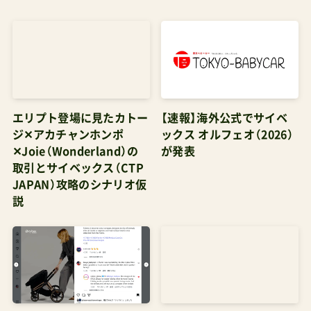
ありますが、果たして４歳まで大きな子どもがハ
イシート系のベビーカーに乗っていたら周りから
どう見えるか・・・。そういった意味でも生後３か月
すぎぐらいから３歳まできっちり使って、あとは
軽くて細いバギータイプを予備に持っておくよう
エリプト登場に見たカトー
【速報】海外公式でサイベ
な使い方がおすすめです。バギーというのはこん
ジ✕アカチャンホンポ
ックス オルフェオ（2026）
なタイプ👇 JisforJeepB型ベビーカーアドベンチ
✕Joie（Wonderland）の
が発表
ャー Jeep ¥15,997 B型（C型）ベビーカー卒業リク
取引とサイベックス（CTP
JAPAN）攻略のシナリオ仮
ライニングなしアドベンチャーのレビュー
説
Amazonで探す 楽天市場で探す Yahoo!で探す ア
カチャンホンポ 管理人パパメリオって「モード」な
雰囲気があったけれど、これで「ストリート系」の
人も安心して選べるね。 【サイベックスの歩き方
完全比較ガイド2026】～選び方解説～ 【徹底比較】