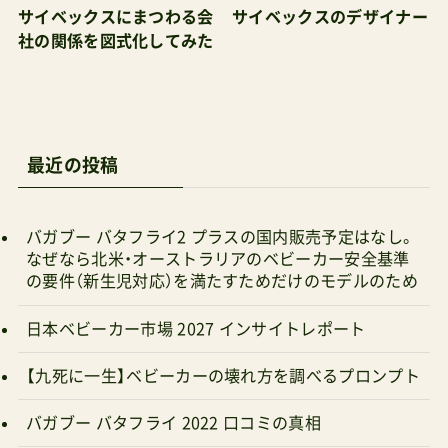
ごく限られた期間でイベント的に値下がりする場
サイベックスにまつわる会
サイベックスのデザイナー
社の関係を図式化してみた
合のみ。通常は楽天市場内の下記人気テナントが
最安値を付けることが多い代表的なモデルプリア
ム(両対面式）、ミオス(両対面式）、コヤ(背面式）、メ
リオ(両対面式）、オルフェオ(背面式）、リベル(背面
最近の投稿
式）、ガゼルS(二人乗り)※メリオとリベルは例年1
～２月頃に最安値を付け、その後は前年モデルが
売りきれるか不人気カラーを含め徐々に売値を戻
バガブー バタフライ2 プラスの国内販売予定はなし。
なぜなら北米・オーストラリアのベビーカー安全基準
していき、12月中旬頃からまたこのサイクルを繰
の要件（新生児対応）を満たすためだけのモデルのため
り返すのが特徴下記はいずれもショップレビュー
日本ベビーカー市場 2027 インサイトレポート
検査済み店舗管理人がお得＆安全と判断したショ
ップ 【楽天市場】ナチュラルベビーNaturalBaby
【九死に一生】ベビーカーの壊れ方を調べるプロンプト
ショップ・オブ・ザ・イヤー2023 【楽天市場】モンレ
バガブー バタフライ 2022 口コミの真相
ーヴ楽天市場店 創業1924年の老舗卸会社が運営