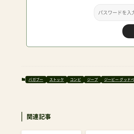
バガブー
ストッケ
コンビ
ジープ
ジービー グッド
関連記事