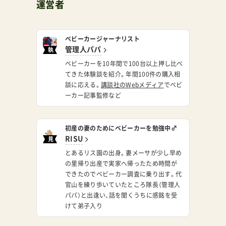
運営者
ベビーカージャーナリスト
管理人パパ
執
筆
ベビーカーを10年間で100台以上押し比べ
てきた体験談を紹介。年間100件の購入相
談に応える。
講談社のWebメディア
でベビ
ーカー記事監修など
初産の妻のためにベビーカーを勉強中♂
RISU
見
習
とあるリス園の出身。妻メーサが少し早め
い
の里帰り出産で実家へ帰ったため時間が
できたのでベビーカー調査に乗り出す。代
官山を練り歩いていたところ隊長（管理人
パパ）と出逢い、話を聞くうちに感銘を受
けて弟子入り