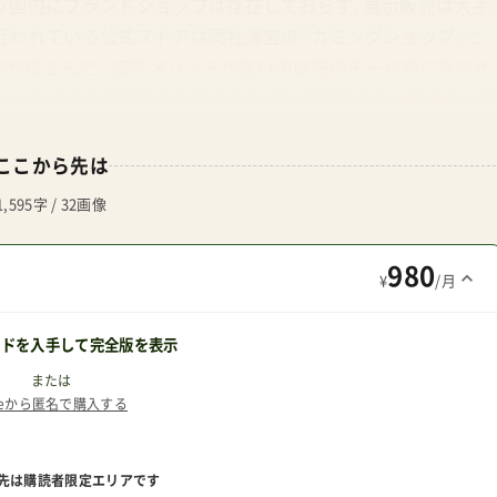
う国内にブランドショップは存在しておらず、展示販売は大手
行われている公式ストアは同社運営の『カミングショップ』と
場合がほとんど。価格メリットが高いのは先のモール系になるが
イト）など小売店直営ストアにそれぞれの限定カラーモデルが
代表的なモデルアドベンチャー(背面式バギー)、アドベンチャ
プレビュー検査済み店舗管理人がお得＆安全と判断したショッ
ここから先は
ョップ・オブ・ザ・イヤー2023 【楽天市場】トイザらス・ベビーザら
1,595字 / 32画像
rime明日までにお届け アカチャンホンポの公式ネット通販
980
¥
/月
ードを入手して完全版を表示
または
teから匿名で購入する
先は購読者限定エリアです