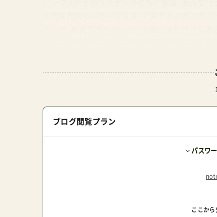
レックスがそのライセンスのもと製造、販売を行
小売販売店のベビーザらス、アカチャンホンポで
なるが、楽天市場やAmazonで最安値を付ける
ベビーザらス（カーキ）、アカチャンホンポ（ホワ
在するためくまなくチェックしてから購入したい
ープラス(背面式バギー)下記はいずれもショッ
【楽天市場】ナチュラルベビーNaturalBaby シ
ス ベビーザらス限定商品 Amazon.co.jp p
ブログ閲覧プラン
パスワ
no
ここから