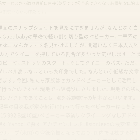
約サービスから数カ月前に直接（英語ですが）予約できるなら結構割安に泊ま
４割安ぐらいの印象です。
場面のスナップショットを見たにすぎませんが、なんとなく白
Goodbabyの華奢で軽い割り切り型のベビーカー、中華系の
ょうかね。なんか２～３名見かけましたが、間違いなく日本人以外
地の方でクイニーを押している割合が多かった気がします。た
のビーや、ストッケのスクート、そしてクイニーのバズ。ただ、
がレベル高いな～といった印象でした。なんという低級な文章
きます。今回、私たち家族はセカンドベビーカーとして活用し
て行ったのですが、現地でも結構役に立ちました。現地での移
コンパクトであることは、海外家族旅行の基本かと思います。
記事の目次我が家が旅行に持って行ったベビーカーはこちら
p ¥15,992 B型（C型）ベビーカー卒業リクライニングなしアドベ
Yahoo!で探す アカチャンホンポ JisforJeepの最安値·安
・グループ（米国）の登録商標となっており、国内では株式会社T