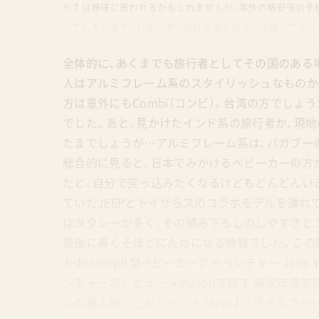
※↑は嫌味に思われるかもしれませんが、海外の格安宿泊予
れてしまいます。日本の旅行会社を通す場合と比較して３～
全体的に、あくまでも旅行者としてその国のある
人はアルミフレーム系のスタイリッシュなものか、
方は意外にもCombi（コンビ）。台湾の方でし
でした。あと、見かけたインド系の旅行者か、現
たまでしょうが…アルミフレーム系は、バガブー
総合的に見ると、日本でみかけるベビーカーの方
だと、自分で突っ込みたくなるけどもどんどんい
ていたJEEPとトイザらスのコラボモデルを連れ
はタクシーが多く、その積み下ろしのしやすさと
最後に鼻くそほどにためになる情報でした。この
JisforJeepB型ベビーカーアドベンチャー Jee
ンチャーのレビュー Amazonで探す 楽天市場で探す 
心の購入術ここがポイントJeepはクライスラー