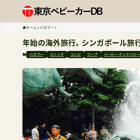
ホーム
バガブー
年始の海外旅行。シンガポール旅
バガブー
ストッケ
コンビ
ジープ
ジービー グッドベビ