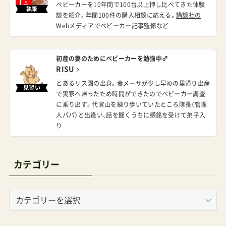
ベビーカーを10年間で100台以上押し比べてきた体験
執筆
談を紹介。年間100件の購入相談に応える。
講談社の
Webメディア
でベビーカー記事監修など
初産の妻のためにベビーカーを勉強中♂
RISU
とあるリス園の出身。妻メーサが少し早めの里帰り出産
見習い
で実家へ帰ったため時間ができたのでベビーカー調査
に乗り出す。代官山を練り歩いていたところ隊長（管理
人パパ）と出逢い、話を聞くうちに感銘を受けて弟子入
り
カテゴリー
カ
テ
ゴ