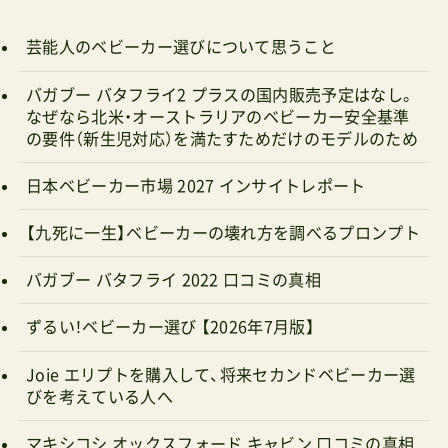
芸能人のベビーカー選びについて思うこと
モール（楽天市場／Amazon／Yahoo!ショッピン
グ）に存在する公式ストアは定価販売。ポイント付
バガブー バタフライ2 プラスの国内販売予定はなし。
与や割引は無いがメインテナンスパーツが豊富代
なぜなら北米・オーストラリアのベビーカー安全基準
の要件（新生児対応）を満たすためだけのモデルのため
表的なモデルフォックス(両対面式）、ドラゴンフラ
イ(両対面式）、ビー6(両対面式)、バタフライ(背面
日本ベビーカー市場 2027 インサイトレポート
式）、ドンキー(二人乗り）、ジラフ(ベビーチェア)下
【九死に一生】ベビーカーの壊れ方を調べるプロンプト
記はいずれもショップレビュー検査済み店舗管理
人がお得＆安全と判断したショップ 【楽天市場】バ
バガブー バタフライ 2022 口コミの真相
ガブー公式オンラインストア 公式限定商品あり
ずるい！ベビーカー選び 【2026年7月版】
【楽天市場】ナチュラルベビーNaturalBaby ショッ
プ・オブ・ザ・イヤー2023 Amazon.co.jp prime明
Joie エリプトを購入して、将来セカンドベビーカー選
びを考えている人へ
日までにお届け ダッドウェイオンラインショップ
Ergobaby日本正規総代理店Bugaboo高ポイント
マキシコシ オックスフォード キャビン 口コミの真相
還元