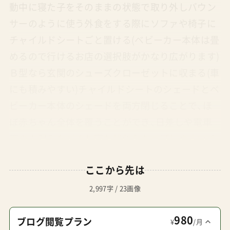
動中に寝た子をそのままの状態で取り外しバウン
サーのように使う外食をする際にソファや椅子に
チャイルドシートごと置ける(ベビーカー本体は畳
めるので行けるお店の選択肢がかなり広がります)
Ｂ型なら玄関のシューズクローゼットに収まる(車
にも積みやすい)チャイルドシートのシェードとベ
ビーカー本体のシェードを両方閉じることで、ほ
ぼ赤ちゃん全体を覆うことができ、日差しや電車
等の人混みなどでも寝た状態をキープしやすいチ
ャイルドシートをセットした状態で赤ちゃんの足
ここから先は
元(ベビーカー側)の空間に小さいバッグやタオル
ケットなどの荷物を置くことができるトラベルシ
2,997字 / 23画像
ステムにすることで、ベビーカーの重心が手前で
980
はなく前輪側に寄るので操作がしやすくなる(段差
ブログ閲覧プラン
¥
/月