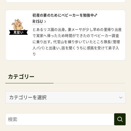
初産の妻のためにベビーカーを勉強中♂
RISU
とあるリス園の出身。妻メーサが少し早めの里帰り出産
見習い
で実家へ帰ったため時間ができたのでベビーカー調査
に乗り出す。代官山を練り歩いていたところ隊長（管理
人パパ）と出逢い、話を聞くうちに感銘を受けて弟子入
り
カテゴリー
カ
テ
ゴ
リ
ー