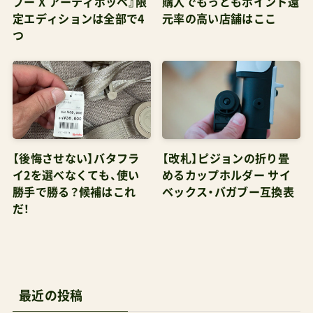
OKバタフライ2のレビュー 公式サイト Amazonで
つ
探す 楽天市場で探す Yahoo!で探す ダッドウェイ
＼全商品12倍+400円クーポン！／マキシコシティ
ンカmaxicosiTINCA Amazonで探す 楽天市場で探
す Yahoo!で探す バガブーバタフライチャイルド
シートアダプター Amazonで探す 楽天市場で探す
【後悔させない】バタフラ
【改札】ピジョンの折り畳
Yahoo!で探す 関連記事 バガブーバタフライ2口コ
イ2を選べなくても、使い
めるカップホルダー サイ
ミの真相 【2026】バガブーのベビーカーを選んで
勝手で勝る？候補はこれ
ベックス・バガブー互換表
だ！
後悔するポイントまとめ表 バガブーの最安値·安
心の購入術ここがポイントバガブーは国内に直営
店舗を持たないが公式代理店のDADWAY店舗や
blossom39店舗および百貨店（三越伊勢丹/公式*最
最近の投稿
高級モデル『ノワール・エディション』販売店）で取
り扱いがある直営通販サイトは公式ストアと各種