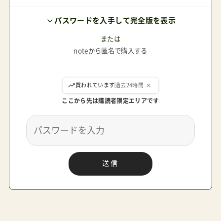
に向かって前輪を持ち上げる時には逆に負荷がか
パスワードを入手して完全版を表示
かるものの、そもそも段差に引っかかりにくくな
る)次にバタフライ自体の評価ですが、私は例に漏
または
noteから匿名で購入する
れずリベルと迷いました。私の感じたリベルとの
違いから言うと、トラベルシステム対応がサイベ
ここから先は購読者限定エリアです
ックス製品のみで高い(トラベルシステム込みだと
バタフライ+マキシコシと変わらないかちょい高
い)押し比べるとやはりバタフライの方がしっかり
してる(剛性というんでしょうか)作り自体もバタ
送信
フライの方が高級感があるように感じる都内在住
ですがリベル(もといサイベックス)だらけで個性
が出にくいバタフライの方が畳んだ時少し大きい
が気にならないレベル(機内持ち込みは少し気にな
りましたがリベルも断られたりすると見かけたの