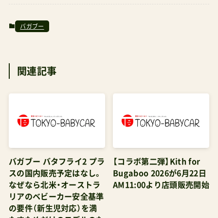
で…)バタフライ自体では落ち着いていてシンプル
バガブー
なデザイン(カラーリング)あまり見かけない特別
感(ビーはちょいちょい見かけてもバタフライはま
関連記事
だ2回くらいしか見かけない)収納スペースが広く
ちょっとしたマザーズバッグも余裕で入ります女
性でも畳みやすいネガティブなところとしては、
トラベルシステムの着脱にコツがいる(特に赤ちゃ
んを乗せた状態で外すのは男性じゃないと難しい)
幅を取るのでエレベーターや電車、お店など狭い
バガブー バタフライ2 プラ
【コラボ第二弾】Kith for
ところで気を使う使える期間が短い購入検討時
スの国内販売予定はなし。
Bugaboo 2026が6月22日
に、トラベルシステムは車利用が多い人向け、みた
なぜなら北米・オーストラ
AM11:00より店頭販売開始
いな記事を良く見ましたが、車利用を全く想定し
リアのベビーカー安全基準
の要件（新生児対応）を満
ていない人にもおすすめできると感じます。ベビ
たすためだけのモデルのた
ーカーをB型に出来ることで玄関の収納スペース
め