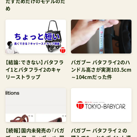
に収まるのはとても大きいメリット(A型は結局玄
関に出しっぱなしという人が多そう)トラベルシス
テムが椅子やバウンサーとしてそもそも便利(出先
利用はもちろん家の中でも)ゆくゆくはB型を買お
うとしてる人はベビーカーが一台で済む検討して
【結論：できない】バタフラ
バガブー バタフライ2のハ
いた中でも、参考になる利用レビューやブログ、
イ1とバタフライ2のキャ
ンドル高さが実測103.5cm
YouTubeがほぼ無い(あっても海外の記事や動画)
リーストラップ
～104cmだった件
というのが感想です。管理人パパさんにもっとト
ラベルシステムを取り上げて頂けると、今後のマ
マパパはすごく参考になるのではと思います。何
卒よろしくお願いします🤲管理人パパPさま素敵
な感想ありがとうございました☺P様のトラベル
【続報】国内未発売の『バガ
バガブー バタフライ２の
システム構成内容 【正規品4年保証】バガブーバタ
ブー X アーティポッペ』限
購入でもっともポイント還
フライ2 ¥83,600 A形トラベルシステム対応肩がけ
定エディションは全部で4
元率の高い店舗はここ