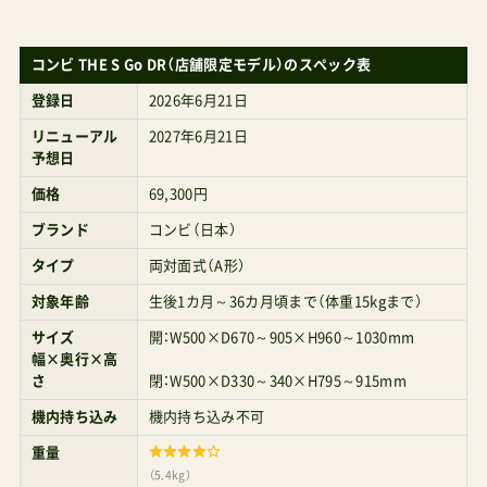
ョン全輪（ソフトサスペンション）カラーセーブル
ブラックカシューベージュ付属–オプション
コンビ THE S Go DR（店舗限定モデル）のスペック表
THESplusR129エッグショックZFTHESGo専用ト
登録日
2026年6月21日
ラベルシステムアタッチメントカップホルダーマ
リニューアル
2027年6月21日
予想日
ルチフィットレインカバーZCベビーカーバッグベ
ビーカーシート遮熱メッシュカバートラベルシス
価格
69,300円
テム可取得安全基準製品安全協会A形SG合格品保
ブランド
コンビ（日本）
証期間購入後1年（メーカーサイトでのユーザー登
タイプ
両対面式（A形）
録で3年の延長保証)公式
対象年齢
生後1カ月～36カ月頃まで（体重15kgまで）
HPhttps://www.combi.co.jp/store/stroller/thes
サイズ
開：W500×D670～905×H960～1030mm
幅×奥行×高
go/g/g119384/ 本体 コンビA型両対面ベビーカ
さ
閉：W500×D330～340×H795～915mm
ーホワイトレーベルTHESGoエッグショックDQ
機内持ち込み
機内持ち込み不可
¥61,518 A型乳児期向けトラベルシステム対応
重量
THESGoのレビュー Amazonで探す 楽天市場で探
（5.4kg）