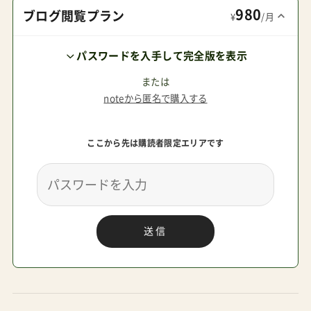
980
乳児期向けトラベルシステム対応THESGoのレビ
ブログ閲覧プラン
¥
/月
ュー Amazonで探す 楽天市場で探す Yahoo!で探
パスワードを入手して完全版を表示
す コンパクトな巨人THESGoの基本スペックコン
ビTHESGoエッグショックDQ発売時期2024年11
または
noteから匿名で購入する
月29日価格68,200円ブランドコンビ（日本）タイプ
両対面式（A形）対象年齢生後1カ月～36カ月頃まで
ここから先は購読者限定エリアです
（体重15kg以下）サイズ幅×奥行×高さ展開時：
50×67～90.5×96～103cm折畳時：50×33～
34×79.5～91.5cm重量5.4kg※本体重量はダッコ
シートαを除く荷物容量耐荷重最大5kgまで座面下
送信
空間容積28.2Lハンドル高96～103cm座面高54cm
リクライニング125～165°背もたれの長さ不明レ
ッグレストあり（ソフトクッション）バンパーバー
あり車輪サイズ前輪：14cm後輪：14cmサスペンシ