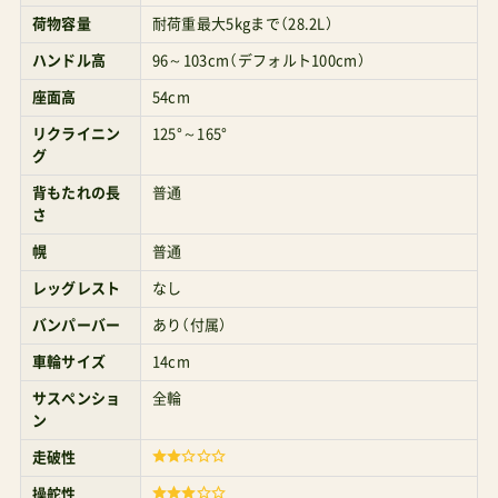
す Yahoo!で探す オプション 【24年11月発売】コ
荷物容量
耐荷重最大5kgまで（28.2L）
ンビISOFIX固定回転式チャイルドシートホワイト
ハンドル高
96～103cm（デフォルト100cm）
レーベルTHESR129エッグショックZFチャコール
座面高
54cm
グレー新生児～４才頃までベビーカーにも取り付
リクライニン
125°～165°
グ
けられるセパレートタイプ COMBI Amazonで探す
背もたれの長
普通
楽天市場で探す Yahoo!で探す コンビTHESGo専
さ
用トラベルシステムアタッチメントブラック
幌
普通
COMBI ¥5,533 Amazonで探す 楽天市場で探す
レッグレスト
なし
Yahoo!で探す コンビ(Combi)カップホルダー純正
バンパーバー
あり（付属）
¥2,080 Amazonで探す 楽天市場で探す Yahoo!で
車輪サイズ
14cm
探す COMBIコンビベビーカー用レインカバーマル
サスペンショ
全輪
チフィット COMBI ¥3,853 Amazonで探す 楽天市
ン
場で探す Yahoo!で探す コンビベビーカーバッグ2
走破性
つのドリンクポケット付き COMBI ¥3,800
操舵性