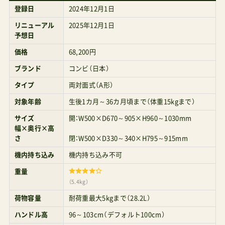
登録日
2024年12月1日
ところはちゃんとある。来年は本機を軸にアップ
リカとバチバチになるね（ボソ）。 コンビA型両対
リニューアル
2025年12月1日
予想日
面ベビーカーホワイトレーベルTHESGoエッグシ
価格
68,200円
ョックDQ ¥61,518 A型乳児期向けトラベルシステ
ブランド
コンビ（日本）
ム対応THESGoのレビュー Amazonで探す 楽天市
タイプ
両対面式（A形）
場で探す Yahoo!で探す
対象年齢
生後1カ月～36カ月頃まで（体重15kgまで）
サイズ
開：W500×D670～905×H960～1030mm
幅×奥行×高
さ
閉：W500×D330～340×H795～915mm
機内持ち込み
機内持ち込み不可
重量
（5.4kg）
荷物容量
耐荷重最大5kgまで（28.2L）
ハンドル高
96～103cm（デフォルト100cm）