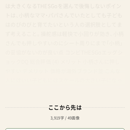
は大きくなるTHESGoを選んで後悔しないポイン
トは、小柄なママ・パパさんでいたとしても子ども
はのびのびと育てたいという人の選択肢としてま
ず考えること。操舵感は軽快で小回りが効き、小柄
さんでも押しやすいのにシート周りにまで「小柄」
の妥協がないのが良い点 コンビTHESGoエッグシ
ョックDQ 総合評価 (4) メリット 小柄さんに押し
やすい デメリット 価格が海外ブランド並 こんな
人にはいい子どもにはスケールの大きい子になっ
て欲しいでもママのサイズ感は小柄さん系管理人
パパということは夫婦の身長差があるけれどRISU
ここから先は
メインの押し手はママさんという管理人パパ場合
に◎だなと コンビA型両対面ベビーカーホワイト
3,919字 / 49画像
レーベルTHESGoエッグショックDQ ¥61,518 A型