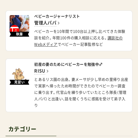
ベビーカージャーナリスト
管理人パパ
ベビーカーを10年間で100台以上押し比べてきた体験
執筆
談を紹介。年間100件の購入相談に応える。
講談社の
Webメディア
でベビーカー記事監修など
初産の妻のためにベビーカーを勉強中♂
RISU
とあるリス園の出身。妻メーサが少し早めの里帰り出産
見習い
で実家へ帰ったため時間ができたのでベビーカー調査
に乗り出す。代官山を練り歩いていたところ隊長（管理
人パパ）と出逢い、話を聞くうちに感銘を受けて弟子入
り
カテゴリー