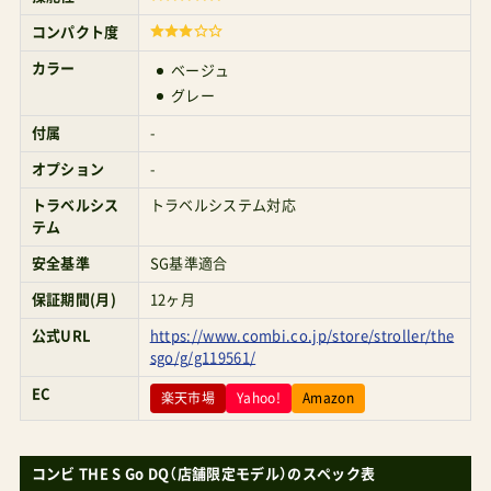
Amazonで探す 楽天市場で探す Yahoo!で探す コ
コンパクト度
ンビ(Combi)純正さらすやエアスルーシートアル
カラー
ベージュ
ファα Amazonで探す 楽天市場で探す Yahoo!で探
グレー
す コンビ遮熱メッシュカバー COMBI ¥7,700
付属
-
Amazonで探す 楽天市場で探す Yahoo!で探す
オプション
-
THESGoはこんな人におすすめメインの押し手が
トラベルシス
トラベルシステム対応
テム
小柄さん子どもは大きくなる可能性ありベビーカ
安全基準
SG基準適合
ーにはクールさよりも可愛さを求めたい幌のアプ
保証期間(月)
12ヶ月
ローチがエアバギーCOCOブレーキEXにも似てい
て、丸っこいフォルムが可愛い。やっぱり、軽さが
公式URL
https://www.combi.co.jp/store/stroller/the
sgo/g/g119561/
大事だったり開閉の手軽さが大事だったり乗せ降
EC
楽天市場
Yahoo!
Amazon
ろしの際のベルト脱着のかんたんが大事だったり
なにより自分のサイズ感にあった操縦しやすいモ
コンビ THE S Go DQ（店舗限定モデル）のスペック表
ノ選びにこだわる場合は、国内メーカーにも良い