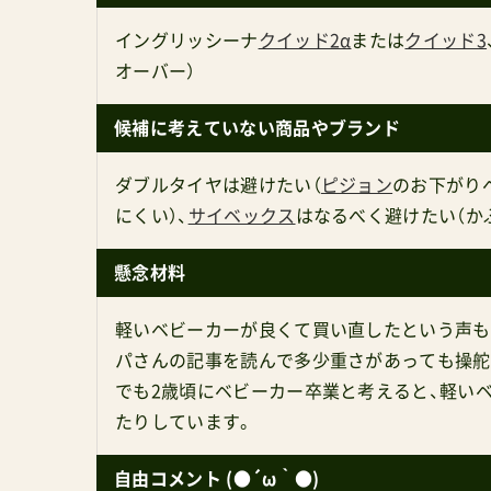
イングリッシーナ
クイッド2α
または
クイッド3
オーバー）
候補に考えていない商品やブランド
ダブルタイヤは避けたい（
ピジョン
のお下がり
にくい）、
サイベックス
はなるべく避けたい（か
懸念材料
軽いベビーカーが良くて買い直したという声も
パさんの記事を読んで多少重さがあっても操舵
でも2歳頃にベビーカー卒業と考えると、軽い
たりしています。
自由コメント (●´ω｀●)