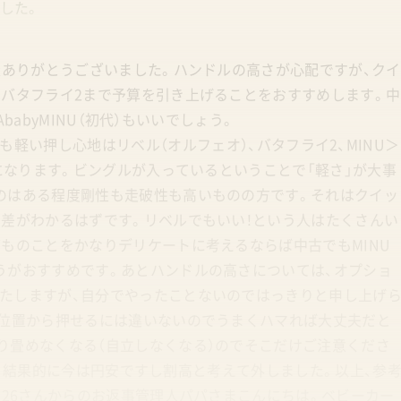
した。
談ありがとうございました。ハンドルの高さが心配ですが、クイ
らバタフライ2まで予算を引き上げることをおすすめします。中
AbabyMINU（初代）もいいでしょう。
.7kg）片手でも軽い押し心地はリベル（オルフェオ）、バタフライ2、MINU＞
ルになります。ビングルが入っているということで「軽さ」が大事
のはある程度剛性も走破性も高いものの方です。それはクイッ
と差がわかるはずです。リベルでもいい！という人はたくさんい
ものことをかなりデリケートに考えるならば中古でもMINU
うがおすすめです。あとハンドルの高さについては、オプショ
たしますが、自分でやったことないのではっきりと申し上げ
心位置から押せるには違いないのでうまくハマれば大丈夫だと
り畳めなくなる（自立しなくなる）のでそこだけご注意くださ
ますが、結果的に今は円安ですし割高と考えて外しました。以上、参
326さんからのお返事管理人パパさまこんにちは。ベビーカー