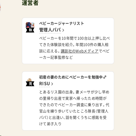
運営者
ベビーカージャーナリスト
管理人パパ
執
筆
ベビーカーを10年間で100台以上押し比べ
てきた体験談を紹介。年間100件の購入相
談に応える。
講談社のWebメディア
でベビ
ーカー記事監修など
初産の妻のためにベビーカーを勉強中♂
RISU
見
習
とあるリス園の出身。妻メーサが少し早め
い
の里帰り出産で実家へ帰ったため時間が
できたのでベビーカー調査に乗り出す。代
官山を練り歩いていたところ隊長（管理人
パパ）と出逢い、話を聞くうちに感銘を受
けて弟子入り