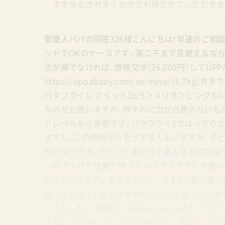
すすめをされそうなので利用させていただきま
管理人パパの回答326様こんにちは！早速のご相
ッドでOKのケースです。第二子まで見据えるな
古が嫌でなければ、価格交渉（26,000円）してUPP
https://uppababy.com/ae/minu/（6
バタフライ1、クイッド2α/3＞メリオ＞ビング
なのだと思いますが、押すのに力が必要のないも
ドレベルから実感でき、バタフライ2ではっきり
ますし、この時期からそうする人もいますが、子ど
やバタフライ、クイッドあたりを選んであげたほ
ン品で下げた位置で持つというアイデアに共感い
れませんでした。すみません。。ですが、低い重
思っています。あとはそれをつけるとおそらく折
いませ。あと、海外だとbabyjoggerもあり
までにです！長くなってすみません、、管理人パパ