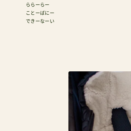
ららーらー
ことーばにー
できーなーい