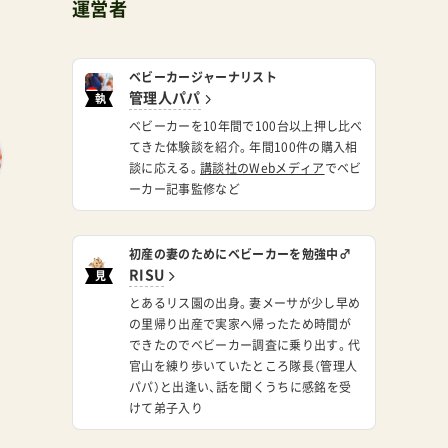
運営者
ベビーカージャーナリスト
管理人パパ
執
筆
ベビーカーを10年間で100台以上押し比べ
てきた体験談を紹介。年間100件の購入相
談に応える。
講談社のWebメディア
でベビ
ーカー記事監修など
初産の妻のためにベビーカーを勉強中♂
RISU
見
習
とあるリス園の出身。妻メーサが少し早め
い
の里帰り出産で実家へ帰ったため時間が
できたのでベビーカー調査に乗り出す。代
官山を練り歩いていたところ隊長（管理人
パパ）と出逢い、話を聞くうちに感銘を受
けて弟子入り