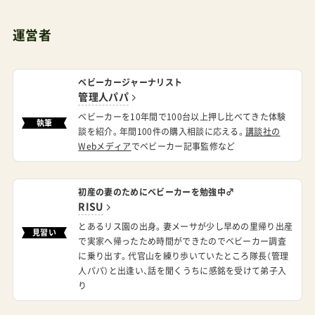
運営者
ベビーカージャーナリスト
管理人パパ
ベビーカーを10年間で100台以上押し比べてきた体験
執筆
談を紹介。年間100件の購入相談に応える。
講談社の
Webメディア
でベビーカー記事監修など
初産の妻のためにベビーカーを勉強中♂
RISU
とあるリス園の出身。妻メーサが少し早めの里帰り出産
見習い
で実家へ帰ったため時間ができたのでベビーカー調査
に乗り出す。代官山を練り歩いていたところ隊長（管理
人パパ）と出逢い、話を聞くうちに感銘を受けて弟子入
り