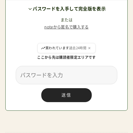
い。玄関ではきちんと畳んで収納したいなら・・・→
パスワードを入手して完全版を表示
サイベックスのEEZYSTwist（イージーエスツイス
ト）管理人パパ「対面式にこだわっているのは今の
または
noteから匿名で購入する
うちかもよ？まずは価格重視でサラッと買ってお
こうよ。」という夫婦には・・・→ジョイーのスマバ
買われています
過去24時間
ギ4WD管理人パパ夫婦そろって身長が高く、ハン
ドル位置が高い方が押しやすそう。ちょっと私ら
ここから先は購読者限定エリアです
しいベビーカーにこだわりたいなら・・・→クイニ
ーのザップフレックス管理人パパいろいろ考えた
けど国内メーカーの信頼とその中でもAmazonの
送信
レビュー評価が一番（☆4.6）のものを選びたい！と
いう客観評価が気になる人には・・・→ピジョンの
ランフィRA9以上です。ながく使える両対面式ベ
ビーカーについては以前ランキング記事を書きま