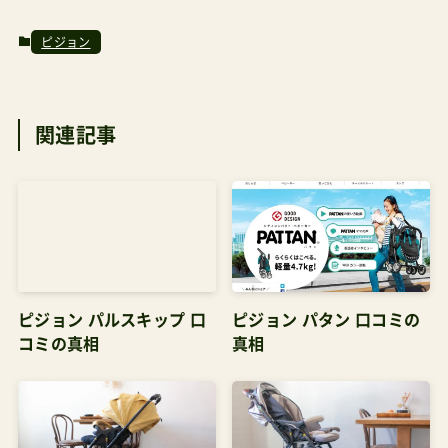
したので、以下の記事も参考にしてみてください。
投稿が見つかりません。価格62,000円+税対象生後
ピジョン
1ヵ月〜36ヵ月まで重量6.8kg横幅51cmハンドル
高87cm～111cmリクライニング角度115°～165°
（参照）公式サイトhttps://pigeon-
関連記事
htravel.com/fino/ fino（フィーノ）ピジョン
¥73,656 Amazonで探す 楽天市場で探す Yahoo!
で探す 別売りのレインカバーはこちら。 ピジョン
マルチレインカバー両対面用 ¥4,980 Amazonで探
す 楽天市場で探す Yahoo!で探す
ピジョン パルスキップ 口
ピジョン パタン 口コミの
コミの真相
真相