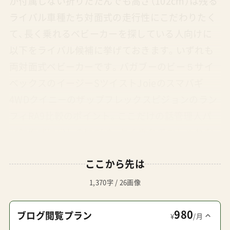
が付属しない折りたたんでも高さ（102cm）は残る
ライバル車種たち対面式の走行性にこだわりたく
て、長く乗れるベビーカーを探している人向けに
以下をライバル候補に挙げておきます。いずれも
両対面式ベビーカーです。バガブーのビー５サイ
ベックスのイージーSツイストJoieのスマバギ
4WDクイニーのザップフレックスピジョンのラン
フィRA9比較のポイント。ここだけの話管理人パ
パ対面式は少しの間だけ。長く乗れておしゃれな
ものが良い。お金は心配ないのなら・・・
ここから先は
→Bugabooのビー５管理人パパ上品で高級に見え
るベビーカーが良い。お金は心配いらないのな
1,370字 / 26画像
ら・・・→サイベックスのMIOS（ミオス）管理人パパ
980
折り畳み後の小ささ（コンパクトさ）にこだわりた
ブログ閲覧プラン
¥
/月