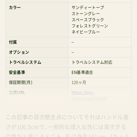
カラー
サンディートープ
ストーングレー
スペースブラック
フォレストグリーン
ネイビーブルー
付属
–
オプション
–
トラベルシステム
トラベルシステム対応
安全基準
EN基準適合
保証期間(月)
120ヶ月
公式URL
https://my-
joolz.jp/aer2.html
この記事の目次懸念点についてそれはハンドル高
さが106.5cmで、一般的な成人女性には高すぎる
位置だと感じるところ。私は身長181cm。「ちょう