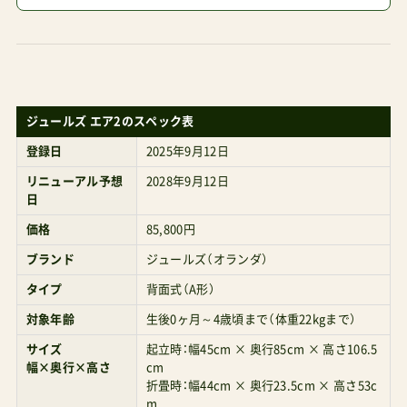
もちろんシルバークロスクリック2を抑えて一番
だと見ている。押し心地も使い勝手の良さももち
ろんビジュも男性・女性問わずキマッているベビ
ーカーで、そのレベルは私が今年のベストカーと
ジュールズ エア2のスペック表
評する『バガブーバタフライ2』と同等。バタフラ
登録日
2025年9月12日
イ2はハンドル高（102.8cm）が我々日本人にはち
リニューアル予想
2028年9月12日
日
ょうど扱いやすく、ユーザーを選ばない点で便利。
そこから3.7cmなんてほんの僅かに見えるかもし
価格
85,800円
れないけれど、先ほど挙げたように前腕が上がっ
ブランド
ジュールズ（オランダ）
ているか下がっているかは疲れ方にかなり違いが
タイプ
背面式（A形）
でるから注意したい。でも、こんな欠点がありなが
対象年齢
生後0ヶ月～4歳頃まで（体重22kgまで）
らも、ここをわかっているのに、販売代理店（GMP
サイズ
起立時：幅45cm × 奥行85cm × 高さ106.5
幅×奥行×高さ
cm
インターナショナル）が販売開始する勝算って？エ
折畳時：幅44cm × 奥行23.5cm × 高さ53c
ア2がバタフライ2に勝るかもしれない点私の調査
m