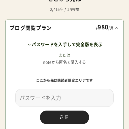
どこでも持ちやすく、見た目の威圧感も低め。一
2,416字 / 17画像
方、スクエア型のクイッド3やAer2では、持ち手の
980
高さを変えようがないので押す人のサイズ感で選
ブログ閲覧プラン
¥
/月
ぶ・諦める判断が重要になる。動画でAer+（現行機）
パスワードを入手して完全版を表示
とAer2（新型）の違いをチェック現行機よりもさら
にハンドル位置が高くなっているけれど6kg台の
または
noteから匿名で購入する
コンパクトベビーカーとしては最高位クラス高身
長さん向けならYOYO以上身長が170cm以上に限
ここから先は購読者限定エリアです
りなく近いなら、これはもう皆が求めていた
「YOYOと同じくらい軽くて、おしゃれで、肩がけで
きて、しかし荷物かごも大きめで、走破性も随分良
いものがイイ！」にピッタリ答えてくれる。YOYOだ
送信
けでなく、サイベックスコヤや、サイベックスオル
フェオ、イングリッシーナクイッド3nunaTRVLlx、