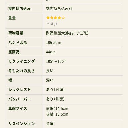
によると、走破性は同等（良い）シート居室空間の
機内持ち込み
機内持ち込み可
快適さも同等荷物カゴはわずかにバタフライ2に
重量
（6.5kg）
軍配子の乗り降りのしやすさはエア2に軍配旅行
荷物容量
耐荷重最大8kgまで（17L）
時の機動力はエア2に軍配4歳を超えて長く使うと
ハンドル高
106.5cm
きの脚おろしのスムーズさはバタフライ2に軍配
座面高
44cm
マニアにしか意味不明なことを書いているように
リクライニング
105°～170°
思われるかもしれないが、つまりは互角である。価
背もたれの長さ
長い
格もイーブンだ。いろいろオプション品の豊富さ
幌
深い
はジュールズもバガブー並にある。いろいろ買い
レッグレスト
あり（付属）
足していくと、こいつが高級ベビーカーであるこ
バンパーバー
あり（別売）
とを改めて痛感させられる(T_T)で、身長の制約以
車輪サイズ
前輪：14.5cm
外に私が注目している選び分けのポイントがあ
後輪：15.5cm
る。それが、GMPインターナショナルは覚悟を決め
サスペンション
全輪
てずっと国内では未販売だった「バシネット（コッ