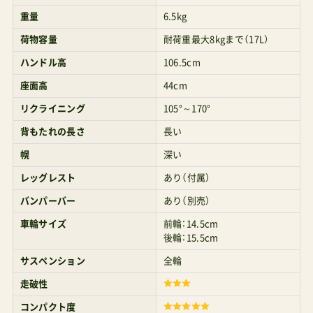
重量
6.5kg
荷物容量
耐荷重最大8kgまで（17L）
ハンドル高
106.5cm
座面高
44cm
リクライニング
105°～170°
背もたれの長さ
長い
幌
深い
レッグレスト
あり（付属）
バンパーバー
あり（別売）
車輪サイズ
前輪：14.5cm
後輪：15.5cm
サスペンション
全輪
走破性
コンパクト度