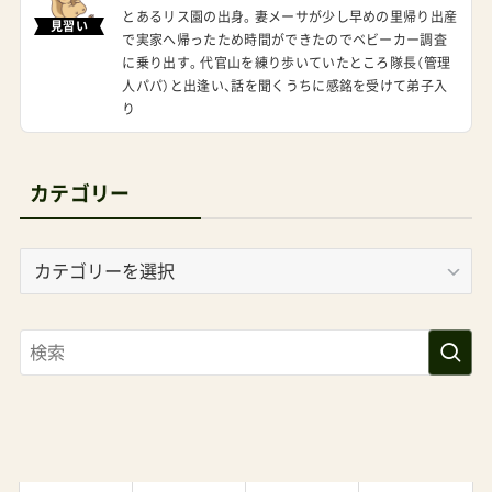
とあるリス園の出身。妻メーサが少し早めの里帰り出産
見習い
で実家へ帰ったため時間ができたのでベビーカー調査
に乗り出す。代官山を練り歩いていたところ隊長（管理
人パパ）と出逢い、話を聞くうちに感銘を受けて弟子入
り
カテゴリー
カ
テ
ゴ
リ
ー