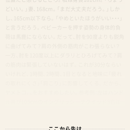
どいい。」妻、168cm。「まだ大丈夫だろう。」しか
し、165cm以下なら。「やめといたほうがいい・・・」
と言うだろう。ベビーカーを押す姿勢の身体的負
荷は馬鹿にならない。だって、肘を90度よりも鋭角
に曲げてみて？肩の外側の筋肉がこわ張らない？
一方、肘を120度以上にダラリとひろげてみて？肩
の筋肉は緊張していないはず。これが30分ならい
いけれど、1時間、2時間、1日となると地味に「疲れ
の取れにくさ」「肩こり」に影響してくる。だから、
ヤメトコ、、をおすすめしたい。参考例：左はハンド
ル高が105cmのイングリッシーナクイッド3右は
ハンドル高が106cm（トップ位置）の
STOKKEYOYO3ハンドル高はわずかにYOYOが高
ここから先は
いけれど、ハンドル形状がラウンドしているので