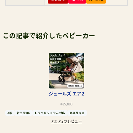
らを選ぶ魅力にはまだ少し足りない。しかし、そこ
を埋める価値。ここにあるんじゃないかなと思っ
ている。RISU語りが長っ！管理人パパあとは実際に
この記事で紹介したベビーカー
試してきてからな。フットステップへの足裏の着
地もバタフライ2よりも早く来るし、1kg軽いは大
違い。子の自発的な激しい乗り降りにも対応して
くれる幅広のフットステップは安心感があるRISU
バタフライ2と比べてハンドル高さ以外の欠点は
見えましたか？管理人パパこれはメリットの裏返
ジュールズ エア2
しになるけども、フットステップへの足つきが早
いということは、脚が長くなった4歳頃には収まり
¥85,800
が悪くなることを意味する。例えば以下の画像を
A形
新生児OK
トラベルシステム対応
高身長向き
エア2のレビュー
見て欲しい左がジュールズエア2、右がバガブーバ
タフライ2この投稿をInstagramで見る