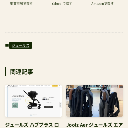
楽天市場で探す
Yahoo!で探す
Amazonで探す
Josefine(@barnvagnsgalen)がシェアした投稿も
ちろんこの投稿をInstagramで見る
ChristinaVidalMitchell(@christinamvidal)がシェ
アした投稿使えないってことではなくてこの投稿
をInstagramで見る
ジュールズ
PaulinaGarlacz(@scimmietta_in_love)がシェア
した投稿子どもが起きているとき、足裏を意識的
関連記事
にステップに置けるならいいけれど、この投稿を
Instagramで見るMyWorldOnPic💟
(@cristinasalzano)がシェアした投稿４歳頃が「寝
てしまったとき」の脚を支える余裕はバタフライ2
の方にあるよねっていうこと。管理人パパただ、飛
び乗ったり飛び降りたりの乗降のしやすさも含め
ジュールズ ハブプラス 口
Joolz Aer ジュールズ エア
機動力を求めたい場面・旅行にはバタフライ2を上