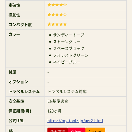
走破性
ト）」を今回は販売するのかどうか？という点。あ
操舵性
るなら確実にYOYOを超えるジュールズエアシリ
コンパクト度
ーズの他ブランドにはない価値は、このコットを
カラー
サンディートープ
つけたままで折り畳めることにあった。しかし、日
ストーングレー
本でこの訴求は響かないと読んだのか、主軸のエ
スペースブラック
フォレストグリーン
アバギー商品とA形ベビーカー市場でのあり方で
ネイビーブルー
かぶる（食い合う）と考えたのか、いささか難しい
付属
-
と感じられる部分があったのだろう。これまで日
オプション
-
本では発売されなかった。今回は2（バージョン替
トラベルシステム
トラベルシステム対応
え）の呼び名に相応しい機能アップグレードがか
安全基準
EN基準適合
かったのは認めている。しかし、バタフライ2に対
保証期間(月)
120ヶ月
してはまだまだビハインドがある（上がりすぎた
公式URL
https://my-joolz.jp/aer2.html
ハンドル高）。高身長さんにとって、YOYOに勝てた
EC
としても、まだバタフライ2を選ばず圧倒的にこち
楽天市場
Yahoo!
Amazon