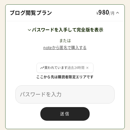
るが、販売代理店のカトージが「今回はイケる！」と
980
踏んだ理由が読めないでいる。。ショールーム型の
ブログ閲覧プラン
¥
/月
棚を貸すという、マーケティング支援契約／市場
パスワードを入手して完全版を表示
開拓契約が存在しているのだろうか？あまり売れ
ていたように見えないセルフィーの進化系として
または
noteから匿名で購入する
どの程度、日本で受け入れられるだろうか？見もの
である。ちなみに私は国内外問わずVineレビュー
ここから先は購読者限定エリアです
を信用していない。インフルエンサーの程度を測
る、良い材料が見つかった気持ちでいる。RISU意
味は察してください！
送信