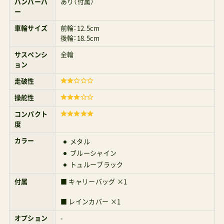
車輪サイズ
前輪：12.5cm
後輪：18.5cm
サスペンシ
全輪
ョン
走破性
操舵性
コンパクト
度
カラー
メタル
ブルーシャイン
トュルーブラック
付属
■ キャリーバッグ ×1
■ レインカバー ×1
オプション
-
トラベルシ
非対応