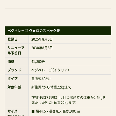
ペグペレーゴ ヴォロのスペック表
登録日
2025年8月6日
リニューア
2030年8月6日
ル予想日
価格
41,800円
ブランド
ペグペレーゴ（イタリア）
タイプ
背面式（A形）
対象年齢
新生児*から体重22kgまで
*在胎週数37週以上、且つ出産時の体重が2.5kgを
満たした乳児（体重22kgまで）
サイズ
■ 幅44.5 x 長さ81x 高さ100cm
幅×奥行×
高さ
■ 幅44.5 x 厚み25x 高さ50cm（折りたたみ時）