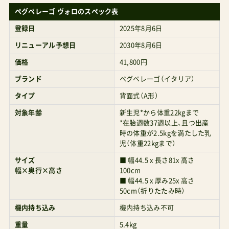
ペグペレーゴ ヴォロのスペック表
登録日
2025年8月6日
リニューアル予想日
2030年8月6日
価格
41,800円
ブランド
ペグペレーゴ（イタリア）
タイプ
背面式（A形）
対象年齢
新生児*から体重22kgまで
*在胎週数37週以上、且つ出産
時の体重が2.5kgを満たした乳
児（体重22kgまで）
サイズ
■ 幅44.5 x 長さ81x 高さ
幅×奥行×高さ
100cm
■ 幅44.5 x 厚み25x 高さ
50cm（折りたたみ時）
機内持ち込み
機内持ち込み不可
重量
5.4kg