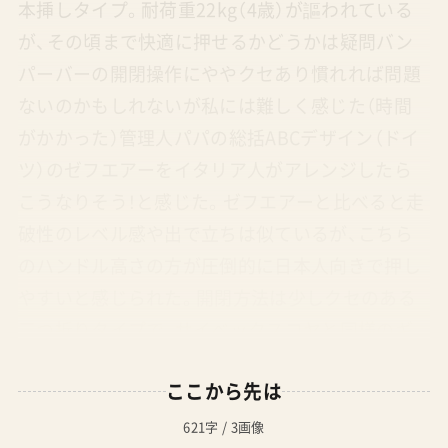
本挿しタイプ。耐荷重22kg（4歳）が謳われている
が、その頃まで快適に押せるかどうかは疑問バン
パーバーの開閉操作にややクセあり慣れれば問題
ないのかもしれないが私には難しく感じた（時間
がかかった）管理人パパの総括ABCデザイン（ドイ
ツ）のゼフエアーをイタリア人がアレンジしたら
こうなりそう！と感じた。ゼフエアーと比べると走
破性のレベル感や出で立ちは似ているが、こちら
のハンドル高さの方が圧倒的に日本人向きで押し
やすいと感じられた。開閉方法は少しクセのある
三つ折りタイプで、サイベックスコヤと同様のギ
ミック。ゼフエアーとコヤを足して2で割ったらこ
ここから先は
んなデザインになるかも。ペグペレーゴは国内市
場に参入と撤退を繰り返しているブランドに見え
621字 / 3画像