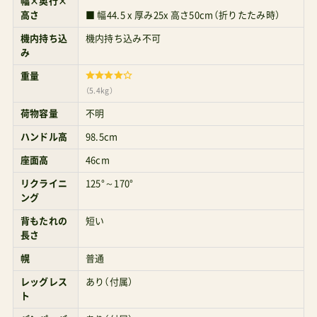
機内持ち込
機内持ち込み不可
み
重量
（5.4kg）
荷物容量
不明
ハンドル高
98.5cm
座面高
46cm
リクライニ
125°～170°
ング
背もたれの
短い
長さ
幌
普通
レッグレス
あり（付属）
ト
バンパーバ
あり（付属）
ー