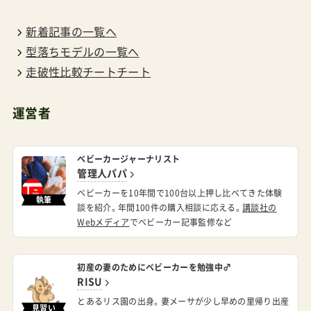
新着記事の一覧へ
型落ちモデルの一覧へ
走破性比較チートチート
運営者
ベビーカージャーナリスト
管理人パパ
ベビーカーを10年間で100台以上押し比べてきた体験
執筆
談を紹介。年間100件の購入相談に応える。
講談社の
Webメディア
でベビーカー記事監修など
初産の妻のためにベビーカーを勉強中♂
RISU
とあるリス園の出身。妻メーサが少し早めの里帰り出産
見習い
で実家へ帰ったため時間ができたのでベビーカー調査
に乗り出す。代官山を練り歩いていたところ隊長（管理