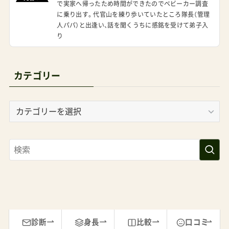
人パパ）と出逢い、話を聞くうちに感銘を受けて弟子入
り
カテゴリー
カ
テ
ゴ
リ
ー
診断
身長
比較
口コミ