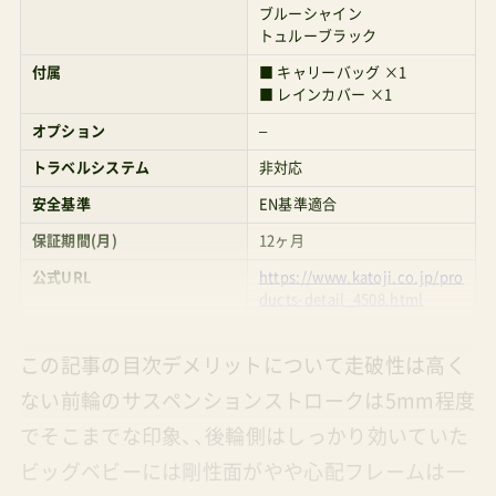
ブルーシャイン
トュルーブラック
付属
■ キャリーバッグ ×1
■ レインカバー ×1
オプション
–
トラベルシステム
非対応
安全基準
EN基準適合
保証期間(月)
12ヶ月
公式URL
https://www.katoji.co.jp/pro
ducts-detail_4508.html
この記事の目次デメリットについて走破性は高く
ない前輪のサスペンションストロークは5mm程度
でそこまでな印象、、後輪側はしっかり効いていた
ビッグベビーには剛性面がやや心配フレームは一