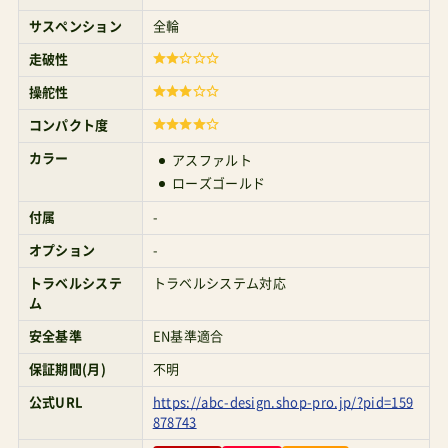
になる。すると競合として挙げられるのは以下の
走破性
とおり。すべて7kg前後である。■サイベックスイ
操舵性
ージーS2 サイベックスイージーSグレー×ブラウ
コンパクト度
ン ¥36,800 イージーS2は廃盤。こちらは廉価なB
カラー
アスファルト
型タイプの初代モデル（公式リンク） Amazonで探
ローズゴールド
す 楽天市場で探す Yahoo!で探す ＞イージーS2の
付属
-
レビュー記事■ブリタックス・レーマーグラビテ
オプション
-
ィ2 BRITAXGRAVITY2 ¥45,500 Amazonで探す 楽
トラベルシステ
トラベルシステム対応
ム
天市場で探す Yahoo!で探す ＞グラビティ2のレビ
安全基準
EN基準適合
ュー記事■NunaTRVL（ヌナトラベル）
保証期間(月)
不明
nunaTRVLlxベビーカーヌナトラベルラックス
公式URL
https://abc-design.shop-pro.jp/?pid=159
¥77,000 A型新生児OKトラベルシステム対応高身
878743
長向きトラベルラックスのレビュー Amazonで探
EC
楽天市場
Yahoo!
Amazon
す 楽天市場で探す Yahoo!で探す ＞nunaTRVLの