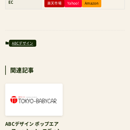
レビュー記事国内での販売開始はイージーS2→ゼ
フエアー→グラビティ2→TRVLの順になる。管理
人パパブランド知名度はさておき、ゼフエアーが
ABCデザイン
他と違うのはシートリクライニングが無段階調整
式で使われる紐タイプではなく片手で操作できる
レバー式を採用している点にある。この機能のお
関連記事
かげで背もたれの最高はカタログ値どおり110°あ
った。ゼフエアーのデメリット2歳を超えたらバン
パーバーは乗り降りに邪魔なので外してしまって
いいまず、「重くても走行性が高く、そして耐久性
も間違いないなら良いよね。」は大前提としてあ
る。しかし私は以下の点が気になった。幌の天井に
ABCデザイン ポップエア
子どもをのぞける窓がない（背面部に通気窓はあ
ー ファッション・エディシ
るが角度が悪く子どもの顔はのぞけない）幌を
ョン 口コミの真相