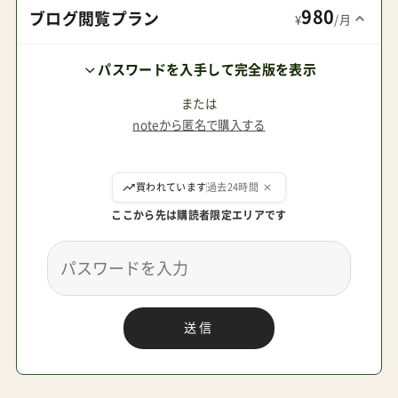
980
式HPhttps://abc-design.shop-pro.jp/■本体 ABC
ブログ閲覧プラン
¥
/月
デザインZEPHAIR(ゼフエアー） Amazonで探す 楽
パスワードを入手して完全版を表示
天市場で探す Yahoo!で探す ゼフエアーの特徴幌
の接地は最小限で衛生的三つ折りコンパクトタイ
または
noteから匿名で購入する
プのA型背面式ベビーカー重量は6.8kgと決して
軽々といかないが長く使える高耐久モデル全輪サ
ここから先は購読者限定エリアです
スペンション搭載で細かな段差や石畳も楽々キャ
リーストラップ（肩ベルト）付きで持ち運びに便利
国内基準よりも厳しい欧州安全基準
（EN18881/2:2018）に準拠キャリーストラップ（シ
送信
ョルダーストラップ）付属管理人パパ肩に掛けて
運べることとレインカバーが最初から付属してい
るのはポイントが高いね。RISU隊長のお家に届い
たので検証してみました！箱の大きさはYOYOとか