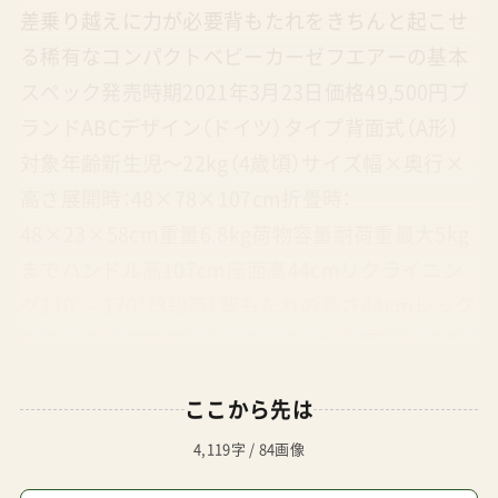
差乗り越えに力が必要背もたれをきちんと起こせ
る稀有なコンパクトベビーカーゼフエアーの基本
スペック発売時期2021年3月23日価格49,500円ブ
ランドABCデザイン（ドイツ）タイプ背面式（A形）
対象年齢新生児〜22kg（4歳頃）サイズ幅×奥行×
高さ展開時：48×78×107cm折畳時：
48×23×58cm重量6.8kg荷物容量耐荷重最大5kg
までハンドル高107cm座面高44cmリクライニン
グ110°～170°（3段階）背もたれの長さ44cmレッグ
レストあり（2段階）バンパーバーあり車輪サイズ
前輪：15.5cm後輪：15.5cmサスペンション全輪カ
ここから先は
ラーアスファルトローズゴールド付属レインカバ
ーオプション－トラベルシステム不可取得安全基
4,119字 / 84画像
準欧州安全性規格EN1888-2保証期間国内保証公