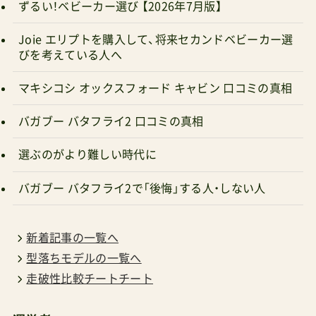
Joie エリプトを購入して、将来セカンドベビーカー選
10位以内入りを度々果たしている人気ブランド
びを考えている人へ
も、日本での知名度はまだまだ低い。何度か日本で
の販売も画策されては撤退を繰り返してきたよう
マキシコシ オックスフォード キャビン 口コミの真相
であるが、昔はヤナセ東京のショールーム（メルセ
バガブー バタフライ2 口コミの真相
デス・ベンツ）に展示されていたなど、ドイツの質
実剛健イメージと繋がる古豪ブランドである。そ
選ぶのがより難しい時代に
んなブランドが満を持して送り込んできたコンパ
バガブー バタフライ2で「後悔」する人・しない人
クトサイズモデル。確かに7kg近い重さは我々にと
ってまだまだ重く感じる。しかしこの重量感に安
新着記事の一覧へ
心し、逆にしっくり来ると感じる人もいるかもし
型落ちモデルの一覧へ
れない。ちょうどバガブーのビー6（両対面式）が
走破性比較チートチート
「持つと重いけど押したら楽！」を体験したばかり
だ。それと近いイメージの背面式ベビーカー。癖の
運営者
あるベビーカーではあるけれど、良い意味でバラ