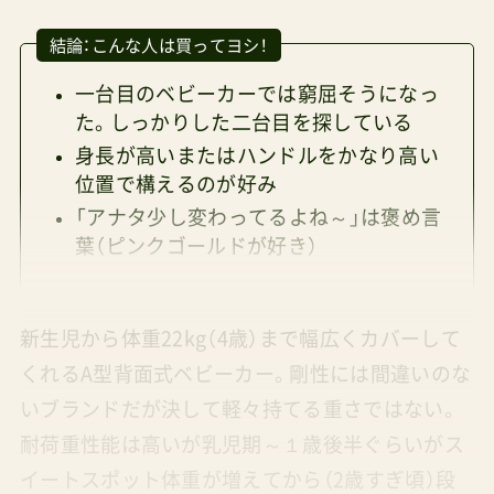
結論：こんな人は買ってヨシ！
一台目のベビーカーでは窮屈そうになっ
た。しっかりした二台目を探している
身長が高いまたはハンドルをかなり高い
位置で構えるのが好み
「アナタ少し変わってるよね～」は褒め言
葉（ピンクゴールドが好き）
新生児から体重22kg（4歳）まで幅広くカバーして
くれるA型背面式ベビーカー。剛性には間違いのな
いブランドだが決して軽々持てる重さではない。
耐荷重性能は高いが乳児期～１歳後半ぐらいがス
イートスポット体重が増えてから（2歳すぎ頃）段