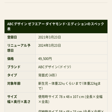
イージーS2と同程度日本語の説明書付きフットレ
ストにZEPHAIRのモデル名が刻印されている右手
ABCデザイン ゼフエアー ダイヤモンド・エディションのスペック
表
前に見えるのが付属のレインカバーおぉ！思ったよ
登録日
2021年3月23日
りピンクじゃなくて持ちやすそうな色展開すると
リニューアル予
2024年3月23日
こんな感じサイドフレームにはブランドネームが
想日
キラリハンドルにはハンドステッチが施されてい
価格
49,500円
るこちらも同じくレザー調のフロントバーフット
ブランド
ABCデザイン（ドイツ）
レストは足元のレバーで調整ぺたりと倒す足置き
タイプ
背面式（A形）
場も十分な厚みと強度表からは見えないが車軸
対象年齢
新生児～体重22㎏くらいまで（体重22kgま
（裏）にサスペンション搭載シートはハイバックで
で）
大きくなっても安心の長さマグネットハーネス搭
サイズ
使用時サイズ 78 x 48 x 107 cm (全長×全幅
載。パッドの素材感も良い肩パットにもさりげな
幅×奥行×高さ
×全高)
く「Z」デザインが背面式ベビーカーには珍しいレ
収納時サイズ 58 x 48 x 23 cm (全長×全幅×
全高)
バー式リクライニングほぼフラットに寝かせられ