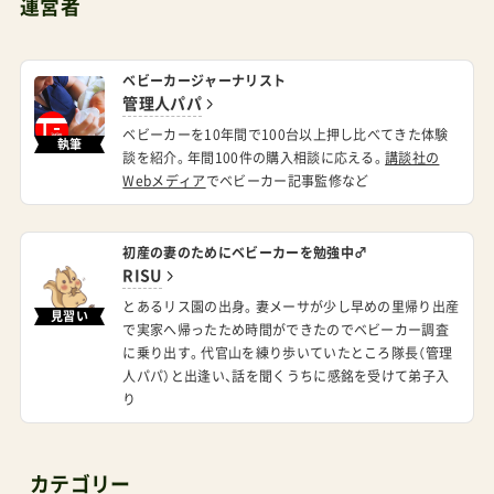
ンスを取り次ぎていない個性的な一台。似合う人
ベビーカージャーナリスト
を待っているだろう。管理人パパちなみに大きめ
管理人パパ
の子どもに対応している理由は、幌の天井が高い
ベビーカーを10年間で100台以上押し比べてきた体験
執筆
談を紹介。年間100件の購入相談に応える。
講談社の
（頭がつかない）ことと、耐荷重性能（～22kg）を評
Webメディア
でベビーカー記事監修など
価して。RISUハンドル位置は、量販店で並ぶベビ
ーカーのそれに定規をあてて「＋３～５cm」をイ
初産の妻のためにベビーカーを勉強中♂
メージしておくといいですよ！良くも悪くも、選ば
RISU
とあるリス園の出身。妻メーサが少し早めの里帰り出産
れし者のベビーカーゼフエアーはどこで買える？
見習い
で実家へ帰ったため時間ができたのでベビーカー調査
総輸入代理店の株式会社ABCデザインに問い合わ
に乗り出す。代官山を練り歩いていたところ隊長（管理
人パパ）と出逢い、話を聞くうちに感銘を受けて弟子入
せてみました。店舗での販売は関西と中京地区の
り
一部百貨店とハロー赤ちゃんのみとのことです。
ネット通販は公式ストアと楽天市場で取り扱いが
カテゴリー
あるそうです。■ゼフエアーダイヤモンド・エディ
ション**今回レビューしたモデル ABCデザイン