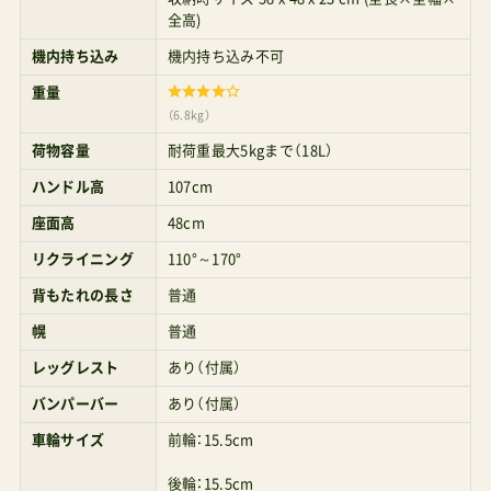
機内持ち込み
機内持ち込み不可
る間口が広くアクセスしやすい荷物カゴゼフエア
重量
ー実機で走行レビュー すべての動画はこちら以
（6.8kg）
下はYouTubeに掲載中のゼフエアー関連動画の中
荷物容量
耐荷重最大5kgまで（18L）
から実際の様子やデザインがよく分かるものをピ
ハンドル高
107cm
ックアップしたもの。管理人パパ海外ではPINGと
座面高
48cm
いうモデル名で販売されているのに日本で
リクライニング
110°～170°
『ZEPHAIR』として売られているカラクリについて
背もたれの長さ
普通
総輸入代理店さんに聞いてみた。「商標の関係」と
幌
普通
のこと。こちらの女性の身長はおそらくヒール込
レッグレスト
あり（付属）
みで180cm日本の成人女性の平均身長だとみぞお
バンパーバー
あり（付属）
ちあたりにハンドルがきますゼフエアーのライバ
車輪サイズ
前輪：15.5cm
ルしっかり背もたれを起こした110°のポジション
改めてゼフエアーの価値から考えてみると『重く
後輪：15.5cm
ても、しっかり長く使える、A型背面式ベビーカー』
サスペンション
全輪