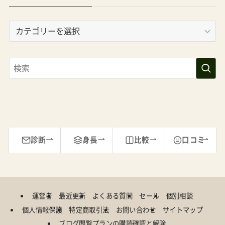
カ
ZEPHAIR(ゼフエアー） Amazonで探す 楽天市場で
テ
探す Yahoo!で探す ■ゼフエアースポーツ・エディ
ゴ
ション ABCデザインZEPHAIR(ゼフエアー）
リ
ー
Amazonで探す 楽天市場で探す Yahoo!で探す
診断
身長
比較
口コミ
運営者
最近更新
よくある質問
セール
個別相談
個人情報保護
特定商取引法
お問い合わせ
サイトマップ
ブログ閲覧プランの購読確認と解除
©
東京ベビーカーDB