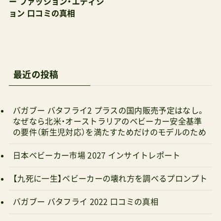
MAX下げても低い日差しを遮れない（YOYOと同程
度）新生児を乗せるにはクッション性が足りない
つまりカタログで謳われている性能では新生児か
最近の投稿
ら乗せられるものの、乳児に特化したよちよちベ
ビーカーではなく、見た目と同様にキレ味鋭い幼
児期の後半にガシガシ攻めて使うタイプのベビー
バガブー バタフライ2 プラスの国内販売予定はなし。
なぜなら北米・オーストラリアのベビーカー安全基準
カー。背が高い両親の子どもや、生まれてから平均
の要件（新生児対応）を満たすためだけのモデルのため
身長・体重のラインを余裕で超え続けている「大き
めの子ども」から大きくなってもまだまだベビー
日本ベビーカー市場 2027 インサイトレポート
カーに乗りたい子どもなどに本領を発揮するタイ
【九死に一生】ベビーカーの壊れ方を調べるプロンプト
プである。赤ちゃんへのクッション・保護性能だけ
で比べられるのは苦手管理人による最後の審判ウ
バガブー バタフライ 2022 口コミの真相
ッディーなカフェによく似合うドイツ版の
ずるい！ベビーカー選び 【2026年7月版】
Amazon（Amazon.de）では両対面式ベビーカーの