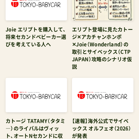
ー Amazonで探す 楽天市場で探す Yahoo!で探す
Joieベビーカースマバギ4WD(クロム) ¥25,825 A
Joie エリプトを購入して、
エリプト登場に見たカトー
型乳児期向けスマバギ4WDのレビュー Amazonで
将来セカンドベビーカー選
ジ✕アカチャンホンポ
探す 楽天市場で探す Yahoo!で探す Joieベビーカ
びを考えている人へ
✕Joie（Wonderland）の
取引とサイベックス（CTP
ースマバギ4WDクロム ¥26,800 A型乳児期向けス
JAPAN）攻略のシナリオ仮
マバギ4WDのレビュー Amazonで探す 楽天市場で
説
探す Yahoo!で探す ベビーカーhugmeZ（ハグミー
ゼット）［ゴールド］ ¥14,800 Amazonで探す 楽天
市場で探す Yahoo!で探す Micraliteプロフォール
ド Micralite Amazonで探す 楽天市場で探す
Yahoo!で探す ダッドウェイオンラインストア カ
カトージ TATAMY（タタミ
【速報】海外公式でサイベ
トージ軽量ベビーカーかるいdeちゅメッシュ自立
―）のライバルはヴィッ
ックス オルフェオ（2026）
スタンド付ネイビー7か月~41912 カトージ
ト、オートNセカンドに収
が発表
Amazonで探す 楽天市場で探す Yahoo!で探す 両
まらず！