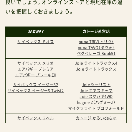
良いでしょう。オンラインストアと現地在庫の違
いを把握しておきましょう。
DADWAY
カトージ直営店
サイベックス ミオス
nuna TRIV（トリヴ）
nuna TAVO（タヴォ）
ペグペレーゴ Book51
サイベックス メリオ
Joie ライトトラックス4
エアバギー プレミア
Joie ライトトラックス
エアバギー ブレーキEX
サイベックス イージーS2
Joie ツーリスト
サイベックス イージーS Twist2
Joie エアスキップ
Joie スマバギ4WD
hugme Z（ハグミーZ）
マイクラライト プロフォールド
サイベックス リベル
カトージ かるいdeちゅ