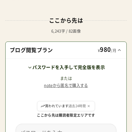
ステム対応エアバギーブレーキのレビュー
Amazonで探す 楽天市場で探す Yahoo!で探す カ
ここから先は
トージ直営店で試せるベビーカー ヌナトリヴネク
スト ¥104,500 A型新生児OKトラベルシステム対
6,243字 / 82画像
応高身長向きトリヴネクストのレビュー Amazon
980
で探す 楽天市場で探す Yahoo!で探す ダッドウェ
ブログ閲覧プラン
¥
/月
イオンラインストア MIOSミオスファッションエ
パスワードを入手して完全版を表示
ディション ¥104,500 A型トラベルシステム対応ミ
オスのレビュー Amazonで探す 楽天市場で探す
または
noteから匿名で購入する
Yahoo!で探す Peg-Peregoブック51リュクス(1台)
【ペグペレーゴ(Peg-perego)】[A型ベビーカーバギ
ここから先は購読者限定エリアです
ー] ¥69,800 Amazonで探す 楽天市場で探す
Yahoo!で探す Peg-Peregoブック51リュクス(1台)
【ペグペレーゴ(Peg-perego)】[A型ベビーカーバギ