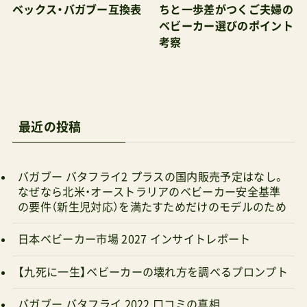
nami_machida/意外に長くなっちゃったけど、参
考察
考までに。ヌナの最安値·安心の購入術ここがポイ
ントNunaの国内総販売代理店はカトージが務め
ている2022年よりNunaの旗艦店が代官山に、
2024年には梅田（大阪）にオープンし、全ラインナ
最近の投稿
ップが試せるようになった。他にも押し試せる場
所としてカトージの直営店があるが、展示ライン
バガブー バタフライ2 プラスの国内販売予定はなし。
ナップが限定的なので事前に各店舗の展示商品リ
なぜなら北米・オーストラリアのベビーカー安全基準
ストを調べてから出かけたいまたNunaには日本
の要件（新生児対応）を満たすためだけのモデルのため
語にローカライズされた公式サイトが設けられて
日本ベビーカー市場 2027 インサイトレポート
いる他、公式ストアが存在する（nunashop楽天市
【九死に一生】ベビーカーの壊れ方を調べるプロンプト
場店）。いずれも代理店のカトージによる運営
Amazonにも以前は出品されていたが、2021年以
バガブー バタフライ 2022 口コミの真相
降掲載が取り下げられている。本国ブランドとの