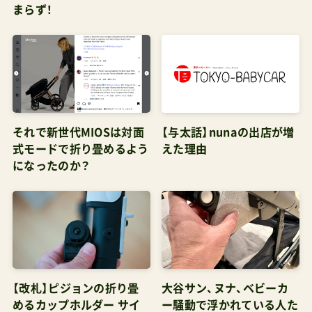
店舗を一気に押し比べにいける場所それが都内に
あります。東京の環状線より西側方面または神奈
川でも横浜よりに在住の人には都合の良い場所で
す。南町田グランベリーパーク
https://grandberrypark.com/東急田園都市線「南
それで新世代MIOSは対面
【与太話】nunaの出店が増
町田グランベリーパーク駅」直結「渋谷駅」から東
式モードで折り畳めるよう
えた理由
急田園都市線急行で約33分「町田駅」から「中央林
になったのか？
間駅」経由で約15分「大井町駅」から東急大井町線
直通急行で約42分カトージ南町田グランベリーパ
ーク｜KATOJI直営店
https://www.katoji.co.jp/store-
minamimachida.html南町田グランベリーパー
【改札】ピジョンの折り畳
大谷サン、ヌナ、ベビーカ
ク|店舗情
めるカップホルダー サイ
ー騒動で浮かれている人た
報|DADWAYhttps://www.dadway.com/store/mi
ベックス・バガブー互換表
ちと一歩差がつくご夫婦の
ベビーカー選びのポイント