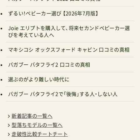
ずるい！ベビーカー選び 【2026年7月版】
取り決めがあるのだろう価格メリットが高いのは
下記モール内の人気テナントたちになる代表的な
Joie エリプトを購入して、将来セカンドベビーカー選
モデルイクサネクスト(両対面式)、スイブ（両対面
びを考えている人へ
式）、トリヴネクスト(両対面式)下記はいずれもシ
マキシコシ オックスフォード キャビン 口コミの真相
ョップレビュー検査済み店舗管理人がお得＆安全
と判断したショップ 【楽天市場】ナチュラルベビー
バガブー バタフライ2 口コミの真相
NaturalBaby ショップ・オブ・ザ・イヤー2023 【楽
選ぶのがより難しい時代に
天市場】モンレーヴ楽天市場店 創業1924年の老舗
バガブー バタフライ2で「後悔」する人・しない人
卸会社が運営 ダッドウェイオンラインショップ
Ergobaby日本正規総代理店Bugaboo高ポイント
還元 【楽天市場】ベビスマ 子育てママ(9割のスタ
新着記事の一覧へ
ッフ)が運営
型落ちモデルの一覧へ
走破性比較チートチート