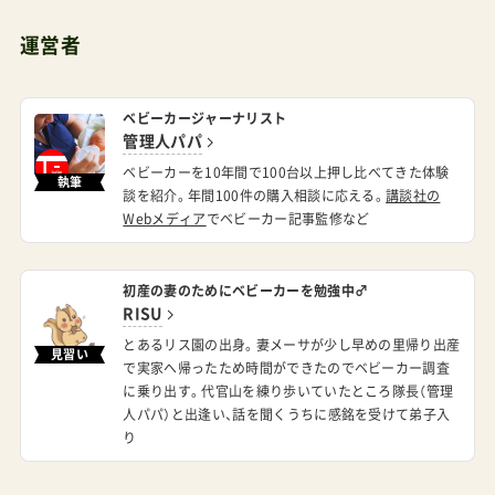
運営者
ベビーカージャーナリスト
管理人パパ
ベビーカーを10年間で100台以上押し比べてきた体験
執筆
談を紹介。年間100件の購入相談に応える。
講談社の
Webメディア
でベビーカー記事監修など
初産の妻のためにベビーカーを勉強中♂
RISU
とあるリス園の出身。妻メーサが少し早めの里帰り出産
見習い
で実家へ帰ったため時間ができたのでベビーカー調査
に乗り出す。代官山を練り歩いていたところ隊長（管理
人パパ）と出逢い、話を聞くうちに感銘を受けて弟子入
り
カテゴリー