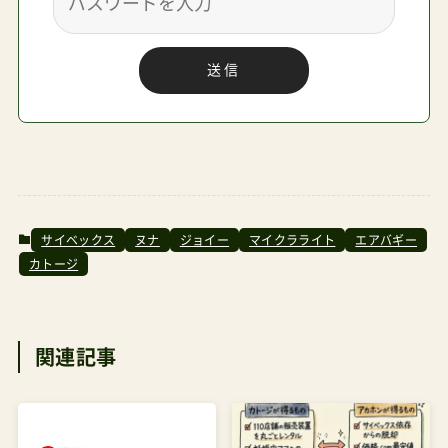
ー] ¥69,800 Amazonで探す 楽天市場で探す
送信
Yahoo!で探す Joieライトトラックス4 ¥19,800 A
型トラベルシステム対応ライトトラックス4のレ
ビュー Amazonで探す 楽天市場で探す Yahoo!で
探す Joie(ジョイー)三輪ベビーカーライトトラッ
クスミッドナイト Joie(ジョイー) ¥16,980 A型ト
ラベルシステム対応ライトトラックス3DLXのレビ
サイベックス
ヌナ
ジョイー
マイクラライト
エアバギー
カトージ
ュー Amazonで探す 楽天市場で探す Yahoo!で探
す Joieツーリスト Amazonで探す 楽天市場で探
す Yahoo!で探す Joieベビーカーエアスキップメ
関連記事
ッシュ(1台)【カトージ(KATOJI)】[A型ベビーカー
バギー] ¥10,800 Amazonで探す 楽天市場で探す
Yahoo!で探す Joieベビーカースマバギ4WDクロ
ム ¥26,800 A型乳児期向けスマバギ4WDのレビュ