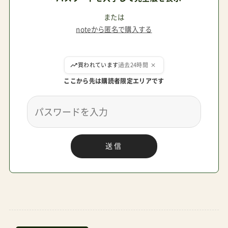
説仕立てにまとめてみた。最後に、「結局、こんな風
にできました！」を紹介しているので、ぜひ変な奴
または
noteから匿名で購入する
（管理人パパ）だと笑ってやってもらいたい。それ
では、はじまりはじまり。この記事の目次第1章朝
ここから先は購読者限定エリアです
の異変朝6時23分。私の名前はイチロー、47歳。毎
朝同じ時間に目が覚める体質で、これはたぶん先
祖が山伏だったことと関係があると勝手に思って
いる。その朝、いつものように玄関を開けて、ガレ
送信
ージに停めてある息子の自転車を確認しに行っ
た。なぜ毎朝確認するかって？それは、3年かけて
貯めたお金でようやく買ってあげられた、息子コ
コイチローの宝物だからだ。16インチの青い自転
車。補助輪を外したばかりで、まだふらふらしなが
ら乗っている。「お父さん、見て見て！」そう言いな
ベビーカージャーナル