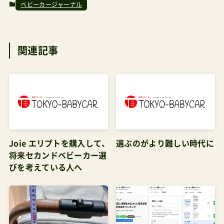
がら得意げにペダルをこぐ息子の笑顔が、私の人
生で一番高い買い物の価値を証明していた。
関連記事
MacBookProより高い買い物だったが、後悔はな
い。でも、その朝は違った。雨除けのステーが、切
断されていた。。最初、目を疑った。朝もやのせい
で見間違いかと思った。でも違う。明らかに、工具
で切られている。しかも車輪のスポークも2本、き
れいに切断されていた。「なんだこれ」声が震え
Joie エリプトを購入して、
選ぶのがより難しい時代に
た。怒りより先に、理解不能な状況への困惑が襲っ
将来セカンドベビーカー選
てきた。第2章しいたけ占いが当たった日実は、そ
びを考えている人へ
の週のしいたけ占い（私は占いを信じないが、しい
たけ占いだけは別だ）に、こう書いてあった。「今週
のあなたは、理不尽な出来事に遭遇するかもしれ
ません。でも、それはあなたに新しい視点をもたら