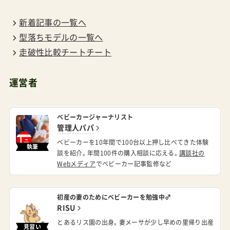
学賞、覚えてます？量子もつれの実証実験でした」
新着記事の一覧へ
覚えている。アスペ、クラウザー、ツァイリンガー
型落ちモデルの一覧へ
走破性比較チートチート
の3人が受賞した。「量子もつれって、離れた粒子が
瞬時に影響し合う現象です。アインシュタインは
運営者
『不気味な遠隔作用』って呼んでました」知ってい
る。「で、最新の研究では、脳の中のマイクロチュー
ベビーカージャーナリスト
ブルっていう小さな管が、量子振動してることが
管理人パパ
わかったんです」へー。「つまり、人の意識も量子的
ベビーカーを10年間で100台以上押し比べてきた体験
執筆
につながる可能性があるってことです」おお。「こ
談を紹介。年間100件の購入相談に応える。
講談社の
Webメディア
でベビーカー記事監修など
のお守りは、その理論を応用して…まあ、応用でき
てるかわからないけど、とにかく『つながり』を作
初産の妻のためにベビーカーを勉強中♂
るんです」フミさんは続けた。「加害者との間に量
RISU
子もつれを作って、あなたの思いを届ける。科学的
とあるリス園の出身。妻メーサが少し早めの里帰り出産
見習い
には証明されてません。でも、可能性はゼロじゃな
で実家へ帰ったため時間ができたのでベビーカー調査
に乗り出す。代官山を練り歩いていたところ隊長（管理