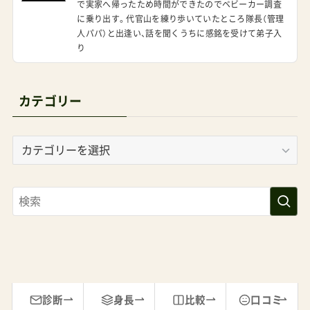
い」私は聞いた。「それで、加害者はどうなるんです
人パパ）と出逢い、話を聞くうちに感銘を受けて弟子入
か？」フミさんは真顔で答えた。「カルマが返りま
り
す。たぶん」たぶんかよ。第6章息子の決断家に帰
ると、息子のココイチローが待っていた。「お父さ
カテゴリー
ん、僕、決めた」「何を？」「悪いことした人を許すこ
と」7歳の息子の言葉に、私は固まった。「でも、コ
カ
コ、自転車を壊されたんだよ？」「うん。でも憎んで
テ
ゴ
も自転車は直らないでしょ？」その通りだが。「そ
リ
れより、その人がなんで自転車を壊したか知りた
ー
い。きっと悲しいことがあったんだよ」私は息子を
抱きしめた。そして、買ってきた量子お守りを見せ
た。「これ、何？」絵が描いてある面を見て息子が聞
く。「お守り。悪いことした人に、ココの優しさが
診断
身長
比較
口コミ
届くようにって」嘘ではない。本当は復讐のつもり