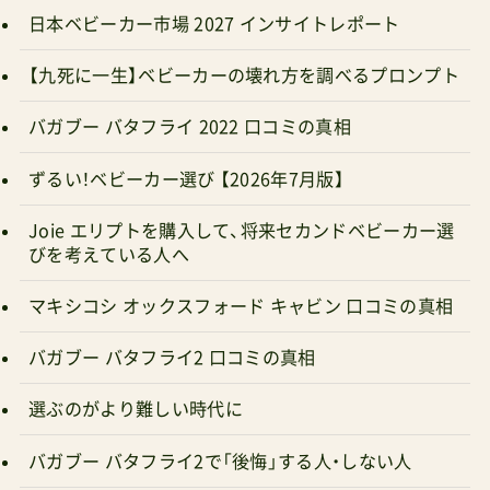
きないが、好きなのだ。スピリチュアルな能力は持
【九死に一生】ベビーカーの壊れ方を調べるプロンプト
ち合わせていないと思うが、量子の世界なら科学
だから信じられる。店主のフミさんは、白衣を着た
バガブー バタフライ 2022 口コミの真相
30代くらいの女性だった。「いらっしゃいませ。お
ずるい！ベビーカー選び 【2026年7月版】
探しのものは？」「えーと、その…復讐？いや違う、
正義？でもない…」フミさんがにっこり笑った。
Joie エリプトを購入して、将来セカンドベビーカー選
「自転車、切られましたね」なぜわかった💦「顔に書
びを考えている人へ
いてあります。『理不尽な被害に遭って、でも怒り
マキシコシ オックスフォード キャビン 口コミの真相
の持って行き場がない』って」すごい観察力だ。「実
は、こういうものがあるんです」フミさんが出して
バガブー バタフライ2 口コミの真相
きたのは、小さなステッカーだった。「量子お守り、
選ぶのがより難しい時代に
略してクォンタムアミュレット」略してない。第5
バガブー バタフライ2で「後悔」する人・しない人
章量子もつれの説明を受けるフミさんの説明は、
予想外に科学的だった。「2022年のノーベル物理