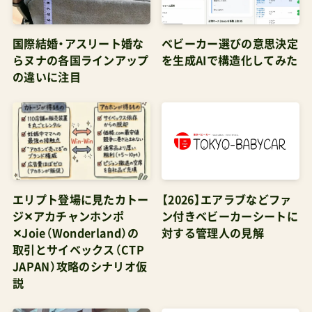
す転機になるでしょう」まさか自転車が切断され
国際結婚・アスリート婚な
ベビーカー選びの意思決定
ることが「新しい視点」だとは思わなかったが。息
らヌナの各国ラインアップ
を生成AIで構造化してみた
子のココイチローが起きてきた。「お父さん、今日
の違いに注目
自転車乗れる？」私は3秒考えた。正直に言うべき
か、それとも。「ココ、実は自転車がちょっと壊れち
ゃってね」息子の顔が曇った。そして、予想外の言
葉が出てきた。「僕が昨日、ちゃんと鍵かけなかっ
たから？」違う、違う、違う。「ココのせいじゃない
エリプト登場に見たカトー
【2026】エアラブなどファ
よ。誰かのいたずらだ」でも息子の目には涙が浮か
ジ✕アカチャンホンポ
ン付きベビーカーシートに
んでいた。7歳の子供が、なぜ自分を責めるのか。
✕Joie（Wonderland）の
対する管理人の見解
この瞬間、私の中で何かがぷつんと切れた。いや、
取引とサイベックス（CTP
JAPAN）攻略のシナリオ仮
正確には「つながった」。第3章時間と宇宙はつなが
説
っている昔から私には不思議な体験がある。祖母
が余命宣告を受けたとき、なぜか親族の中で私が