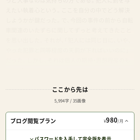
っと大事なのは気持ちの方である。犯人に罰を与
えたい執着心という。ここを自分の中でどう解決
しようかが鍵だった。で、今回の事件の前から自転
車関連のいたずらに関してずっと考えてきたこと
を思い出した。それが、「犯人には同じ目に、いや、
やった犯罪と同等程度の天罰が下ればいいのに」
だった。しかし、それは個人の期待・思想程度のも
ので、なにかそれを約束してくれるアイテムなん
てない。いや、正確にはどこぞの神社仏閣かネット
ここから先は
通販？でそれに相当する呪詛的なアイテムが売ら
れているようだが・・・個人的にはそんなものに頼
5,994字 / 35画像
るつもりはなかった。だから、「自分で作ろう」と。
980
今回の顛末をもう少しファンタジーに伝えたいと
ブログ閲覧プラン
¥
/月
思ったので、生成AIによるサポートも得て以下に小
パスワードを入手して完全版を表示