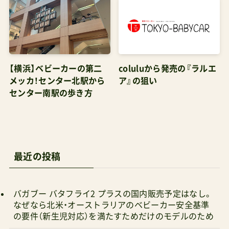
一番に呼ばれた。理由を聞いても「なんとなく」と
しか言われなかった。ある日、まどろんでいる時に
突然「時間と宇宙はつながっている」という声が頭
の中に響いた。誰の声でもない、でも確かに聞こえ
【横浜】ベビーカーの第二
coluluから発売の『ラルエ
メッカ！センター北駅から
ア』の狙い
た。そしてドラゴンボールの魔人ブウ編みたいに、
センター南駅の歩き方
空間が裂けたような景色を見たこともある。あれ
は夢だったのか、現実だったのか、今でもわからな
い。そんな私が、切断された自転車を前にして、ま
た「声」を聞いた。「すべては振動でつながってい
最近の投稿
る」は？振動？第4章Mrs.ジューノSHOPとの出会い
警察に被害届を出した帰り道、不思議な店を見つ
バガブー バタフライ2 プラスの国内販売予定はなし。
けた。「Mrs.ジューノSHOP〜量子と日用品〜」な
なぜなら北米・オーストラリアのベビーカー安全基準
んだその組み合わせは。でも「量子」の文字に引か
の要件（新生児対応）を満たすためだけのモデルのため
れて入ってみた。私は量子力学が好きだ。理解はで
日本ベビーカー市場 2027 インサイトレポート