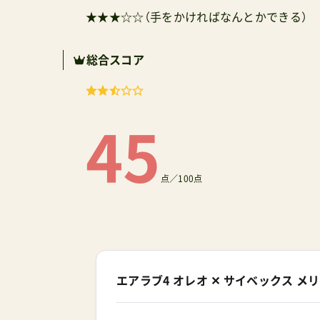
★★★☆☆（手をかければなんとかできる）
総合スコア
45
点／100点
エアラブ4 オレオ ✕ サイベックス メ