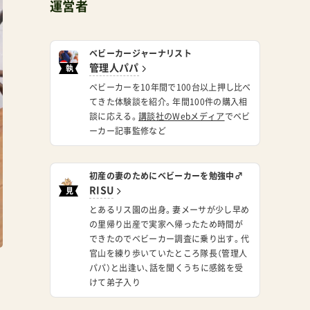
運営者
ベビーカージャーナリスト
管理人パパ
執
筆
ベビーカーを10年間で100台以上押し比べ
てきた体験談を紹介。年間100件の購入相
談に応える。
講談社のWebメディア
でベビ
ーカー記事監修など
初産の妻のためにベビーカーを勉強中♂
RISU
見
習
とあるリス園の出身。妻メーサが少し早め
い
の里帰り出産で実家へ帰ったため時間が
できたのでベビーカー調査に乗り出す。代
官山を練り歩いていたところ隊長（管理人
パパ）と出逢い、話を聞くうちに感銘を受
けて弟子入り