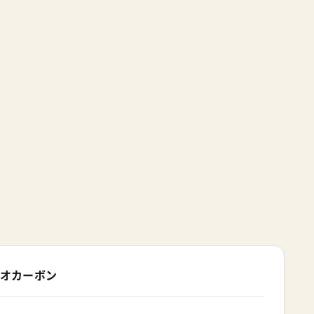
リオカーボン