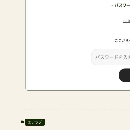
パスワ
no
ここから
エアラブ