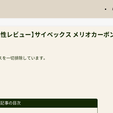
性レビュー】サイベックス メリオカーボ
スを一切排除しています。
の記事の目次