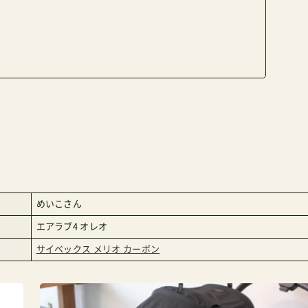
めいこさん
エアラブ4 オレオ
サイベックス メリオ カーボン