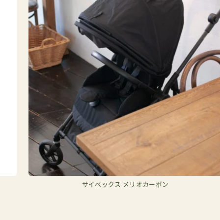
サイベックス メリオカーボン