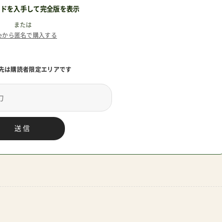
ードを入手して完全版を表示
または
teから匿名で購入する
先は購読者限定エリアです
送信