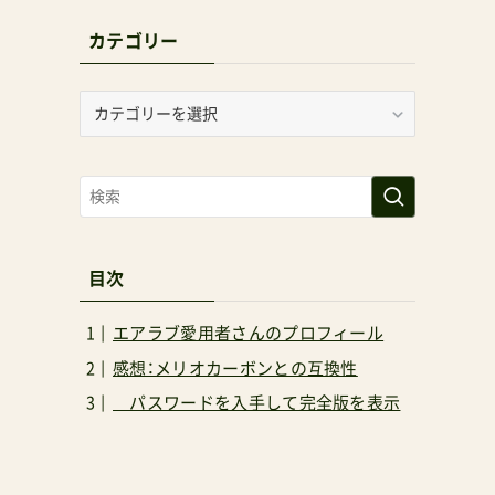
カテゴリー
カ
テ
ゴ
リ
ー
目次
エアラブ愛用者さんのプロフィール
感想：メリオカーボンとの互換性
パスワードを入手して完全版を表示