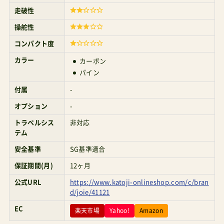
走破性
操舵性
コンパクト度
カラー
カーボン
パイン
付属
-
オプション
-
トラベルシス
非対応
テム
安全基準
SG基準適合
保証期間(月)
12ヶ月
公式URL
https://www.katoji-onlineshop.com/c/bran
d/joie/41121
EC
楽天市場
Yahoo!
Amazon