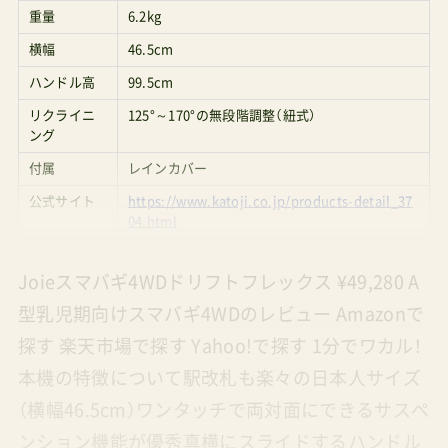
重量
6.2kg
横幅
46.5cm
ハンドル高
99.5cm
リクライニ
125°～170°の無段階調整（紐式）
ング
付属
レインカバー
公式サイト
https://www.katoji.co.jp/products-detail_37
04.html
Joieスマバギ4WDドリフトフレックス ¥49,280 A
型乳児期向けスマバギ4WDのレビュー Amazonで
探す 楽天市場で探す Yahoo!で探す 1分でワカル！
本機の特徴について駅改札も楽々の日本人サイズ
（横幅46.5cm）ワンタッチで両対面にできるサスペ
ンション機能が優秀真横にスライドするハンドル