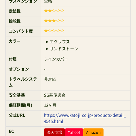
サスペンション
全輪
な人ということです。価格が下がってから買える
走破性
なら、バリューの高いベビーカーだと思う。競合と
操舵性
なるベビーカーは？4万円未満の両対面式ベビーカ
コンパクト度
ーで比較的高機能なモデルがそれに当たる。例え
カラー
エクリプス
ば、ピジョンの廉価版両対面式ベビーカーの『カル
サンドストーン
ナス』や、 ピジョンカルナス ¥27,500 Amazonで探
付属
レインカバー
す 楽天市場で探す Yahoo!で探す その上位モデル
オプション
-
となる『ランフィ』の型落ち（RB0）モデル、 ピジョ
トラベルシステ
非対応
ンランフィRunfeeRB3 ピジョン A型乳児期向けラ
ム
ンフィのレビュー Amazonで探す 楽天市場で探す
安全基準
SG基準適合
Yahoo!で探す あとは、その他国内メーカーの高級
保証期間(月)
12ヶ月
モデルの型落ち品たち、 Aprica(アップリカ)オプテ
公式URL
https://www.katoji.co.jp/products-detail_
4545.html
ィアクッショングレイス ¥59,800 A型乳児期向け
EC
楽天市場
Yahoo!
Amazon
オプティアのレビュー Amazonで探す 楽天市場で