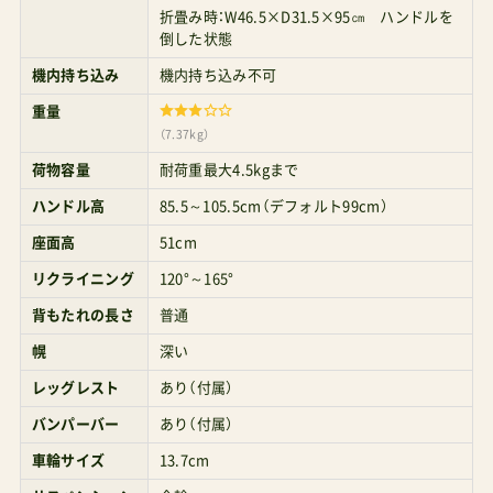
折畳み時：W46.5×D31.5×95㎝ ハンドルを
4WDシグネチャー口コミの真相 現在ではシグネチ
倒した状態
ャーモデルは終売となっており、オート4輪なしの
機内持ち込み
機内持ち込み不可
「スマバギ・メッシュ」、オート4輪ありの「スマバギ
重量
4WD」「スマバギ4WDドリフト」の3モデル展開で
（7.37kg）
す… その他、Joie社のベビーカー同士の比較につ
荷物容量
耐荷重最大4.5kgまで
いては、下記の代理店カトージの公式動画がわか
ハンドル高
85.5～105.5cm（デフォルト99cm）
りやすい。どんな人に向いているか？3万円以内で
座面高
51cm
高機能な両対面式ベビーカーが欲しいタイヤはシ
リクライニング
120°～165°
ングルタイヤにこだわりはなく、ダブルタイヤで
背もたれの長さ
普通
も構わないブランド志向としては「伊勢丹よりも
幌
深い
イオン」派でコスパを最優先したいファーストベ
レッグレスト
あり（付属）
ビーカーは必要十分なもので穏やかに過ごして、
バンパーバー
あり（付属）
子が活発になればセカンドベビーカーも買いたい
車輪サイズ
13.7cm
（カトージ直営店が近所にある）※これはラッキー