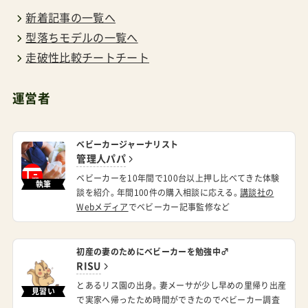
新着記事の一覧へ
型落ちモデルの一覧へ
走破性比較チートチート
運営者
ベビーカージャーナリスト
管理人パパ
ベビーカーを10年間で100台以上押し比べてきた体験
執筆
談を紹介。年間100件の購入相談に応える。
講談社の
Webメディア
でベビーカー記事監修など
初産の妻のためにベビーカーを勉強中♂
RISU
とあるリス園の出身。妻メーサが少し早めの里帰り出産
見習い
で実家へ帰ったため時間ができたのでベビーカー調査