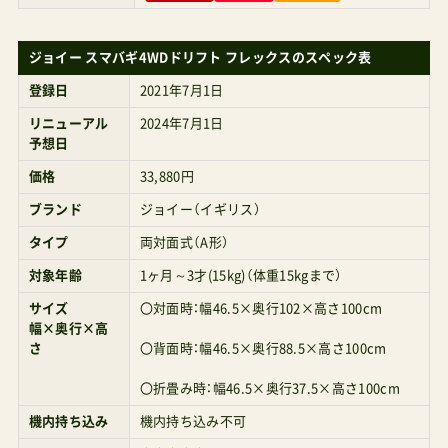
探す Yahoo!で探す コンビ(Combi)スゴカルairエ
ッグショックMN Amazonで探す 楽天市場で探す
ジョイー スマバギ4WDドリフト フレックスのスペック表
Yahoo!で探す 最後は、人気海外ブランド（サイベ
登録日
2021年7月1日
ックス）のちょっとクセのある両対面式ベビーカ
リニューアル
2024年7月1日
予想日
ーなど、 日本未発売モデルCybexサイベックス
価格
33,880円
EEZYSTwistPlus2(イージーSツイストプラス2)
ブランド
ジョイー（イギリス）
Amazonで探す 楽天市場で探す Yahoo!で探す
タイプ
両対面式（A形）
対象年齢
1ヶ月～3才(15kg)（体重15kgまで）
サイズ
〇対面時：幅46.5×奥行102×高さ100cm
幅×奥行×高
さ
〇背面時：幅46.5×奥行88.5×高さ100cm
〇折畳み時：幅46.5×奥行37.5×高さ100cm
機内持ち込み
機内持ち込み不可