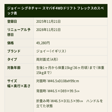
する機能２つが追加されたことが大きい。（左）フ
ジョイー シグネチャー スマバギ4WDドリフト フレックスのスペ
ック表
レックス（右）見切れているが通常シグネチャーモ
登録日
2025年11月21日
デルタイヤの形状がわずかに違う印象マグネット
リニューアル予
2028年11月21日
ベルトと真横スライドだ。「結局、どちらを買えば
想日
いいの？」に対しては、どちらでも良いと思う。試
価格
49,280円
し押してきた印象としては、操舵感が重くなった
ブランド
ジョイー（イギリス）
ような気がする。タイヤの形状も微妙に厚め（カド
タイプ
両対面式（A形）
がとれていない分、ごく若干幅広に）。確かにマグ
対象年齢
生後1ヶ月から体重15kg（36ヶ月頃）まで（体重
ネットベルトは便利だけれども、操舵性を重視す
15kgまで）
るなら「旧モデルのフレックス表記なしのシグネ
サイズ
対面時：W46.5xD108xH99cm
チャー」で十分良さそうでした。 Joieベビーカー
幅×奥行×高さ
背面時：W46.5×D89×99.5㎝
スマバギ4WDクロム ¥26,800 A型乳児期向けスマ
折畳み時：W46.5×D31.5×99㎝ ハンドルを
バギ4WDのレビュー Amazonで探す 楽天市場で探
立てた状態
す Yahoo!で探す あわせて読みたい Joieスマバギ