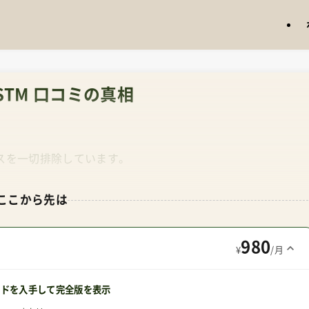
STM 口コミの真相
スを一切排除しています。
ここから先は
980
¥
/月
ードを入手して完全版を表示