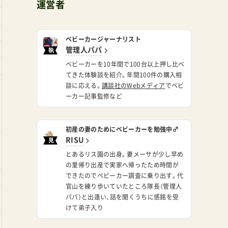
運営者
ベビーカージャーナリスト
管理人パパ
執
筆
ベビーカーを10年間で100台以上押し比べ
てきた体験談を紹介。年間100件の購入相
談に応える。
講談社のWebメディア
でベビ
ーカー記事監修など
初産の妻のためにベビーカーを勉強中♂
RISU
見
習
とあるリス園の出身。妻メーサが少し早め
い
の里帰り出産で実家へ帰ったため時間が
できたのでベビーカー調査に乗り出す。代
官山を練り歩いていたところ隊長（管理人
パパ）と出逢い、話を聞くうちに感銘を受
けて弟子入り