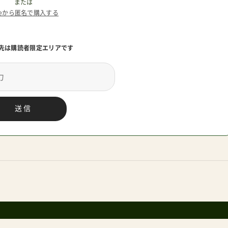
または
teから匿名で購入する
先は購読者限定エリアです
送信