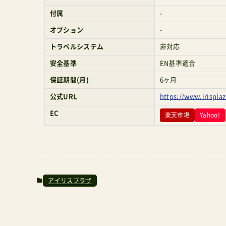
付属
-
オプション
-
トラベルシステム
非対応
安全基準
EN基準適合
保証期間(月)
6ヶ月
公式URL
https://www.irispl
EC
楽天市場
Yahoo!
アイリスプラザ