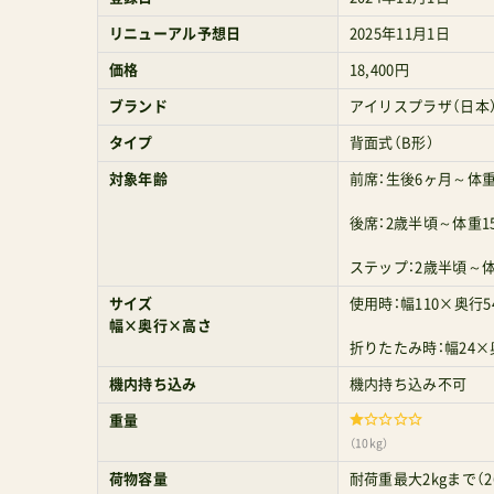
リニューアル予想日
2025年11月1日
価格
18,400円
ブランド
アイリスプラザ（日本
タイプ
背面式（B形）
対象年齢
前席：生後6ヶ月～体重
後席：2歳半頃～体重1
ステップ：2歳半頃～体重
サイズ
使用時：幅110×奥行5
幅×奥行×高さ
折りたたみ時：幅24×
機内持ち込み
機内持ち込み不可
重量
（10kg）
荷物容量
耐荷重最大2kgまで（2