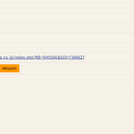
aza.co.jp/index.php?KB=SHOSAI&SID=7264627
Amazon