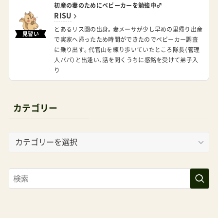
初産の妻のためにベビーカーを勉強中♂
で探す RECAROEasylifeElite2 Amazonで探す 楽
RISU
天市場で探す Yahoo!で探す ストッケ
とあるリス園の出身。妻メーサが少し早めの里帰り出産
見習い
で実家へ帰ったため時間ができたのでベビーカー調査
YOYO3YOYO2 ¥57,750 B形トラベルシステム対応
に乗り出す。代官山を練り歩いていたところ隊長（管理
肩がけOKYOYO3のレビュー 公式サイト Amazon
人パパ）と出逢い、話を聞くうちに感銘を受けて弟子入
り
で探す 楽天市場で探す Yahoo!で探す 【限定カラ
ー】サイベックスオルフェオ2026 ¥49,500 A型ト
ラベルシステム対応肩がけOKオルフェオのレビュ
カテゴリー
ー Amazonで探す 楽天市場で探す Yahoo!で探す
カ
テ
ゴ
リ
ー