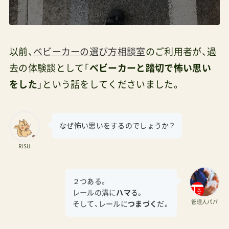
以前、
ベビーカーの選び方相談室
のご利用者が、過
去の体験談として「
ベビーカーと踏切で怖い思い
をした
」という話をしてくださいました。
なぜ怖い思いをするのでしょうか？
RISU
２つある。
レールの溝に
ハマ
る。
管理人パパ
そして、レールに
つまづく
だ。