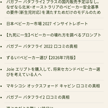
バガブー バタフライ2 プラスの国内販売予定はなし。
ベビーゼンYOYO2で踏切走行世界が認めたB型ベ
なぜなら北米・オーストラリアのベビーカー安全基準
の要件（新生児対応）を満たすためだけのモデルのため
ビーカー。でもお値段高すぎ(@_@。＞ベビーゼン
YOYO2のレビューサイベックスリベルで踏切走行
日本ベビーカー市場 2027 インサイトレポート
自転車の前カゴに積んで公園ラリーのお供に◎＞
【九死に一生】ベビーカーの壊れ方を調べるプロンプト
サイベックスリベルのレビューサイベックスイー
ジーS2で踏切走行派手さはないが実は使いやすい
バガブー バタフライ 2022 口コミの真相
サイベックスの背面式ベビーカー＞サイベックス
ずるい！ベビーカー選び 【2026年7月版】
イージーS2のレビューいずれの5台もつまづかず
に踏切を渡ることができました。悪い例：”高性能
Joie エリプトを購入して、将来セカンドベビーカー選
びを考えている人へ
ベビーカーでも”こうすればつまづく！逆に悪い例
もお見せしておきます。こちらの走行テストでは
マキシコシ オックスフォード キャビン 口コミの真相
最後のレールを乗り越える直前、意図的に速度を
バガブー バタフライ2 口コミの真相
落として溝に侵入しました。それまで軽々と溝を
乗り越えていた走行性の良いベビーカーでもここ