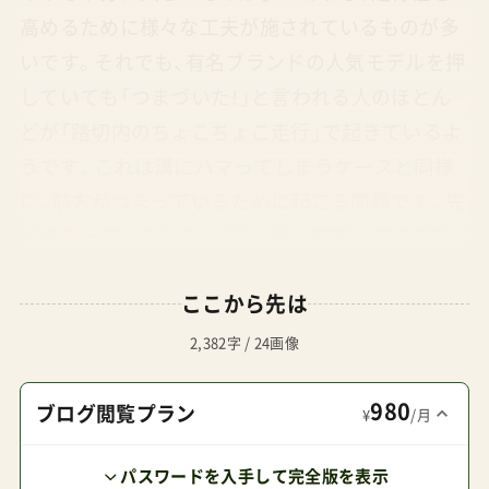
高めるために様々な工夫が施されているものが多
いです。それでも、有名ブランドの人気モデルを押
していても「つまづいた！」と言われる人のほとん
どが「踏切内のちょこちょこ走行」で起きているよ
うです。これは溝にハマってしまうケースと同様
に、前方がつまっているために起こる問題です。先
がつまっているから、ベビーカーを押し歩くスピ
ードを落とさざるを得ず、推進力が落ちます。走行
ここから先は
速度が原因つまり、ベビーカーの速度が十分であ
った時にはその勢いで滑るように越えられた些細
2,382字 / 24画像
な段差や溝につんのめってしまうのです。踏切で
980
はベビーカーも車と同様に、足早に渡りきれるよ
ブログ閲覧プラン
¥
/月
う前方の遮蔽物の確認と予測を意識しておきまし
パスワードを入手して完全版を表示
ょう。実際に検証してきました以下は、メーカーか