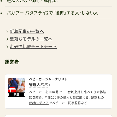
選ぶのがより難しい時代に
まで速度が落ちればつまづきます。「踏切でベビー
バガブー バタフライ2で「後悔」する人・しない人
カーがつまづいて、、」とお困りの方は、過去に一度
踏切で大きくつまづいてしまった経験があるので
新着記事の一覧へ
はないでしょうか？その経験がトラウマになって、
型落ちモデルの一覧へ
踏切ではつまづかないようにベビーカーの速度を
走破性比較チートチート
落として慎重に溝に挑んでしまう。。しかし、その
スピードの低下（推進力の半減）が原因でまたまた
運営者
派手につまづくという負のループです。このよう
に、知っていれば乗り越えられる問題ですので、
ベビーカージャーナリスト
「このベビーカー段差に弱い！！」と性能不足を疑う
管理人パパ
前に、ベビーカーの上手な使い方を覚えていって
ベビーカーを10年間で100台以上押し比べてきた体験
執筆
談を紹介。年間100件の購入相談に応える。
講談社の
もらえると嬉しいです。今回の検証動画で使った5
Webメディア
でベビーカー記事監修など
台 ピジョンビングルBB5 ¥36,850 B型ビングルの
レビュー Amazonで探す 楽天市場で探す Yahoo!