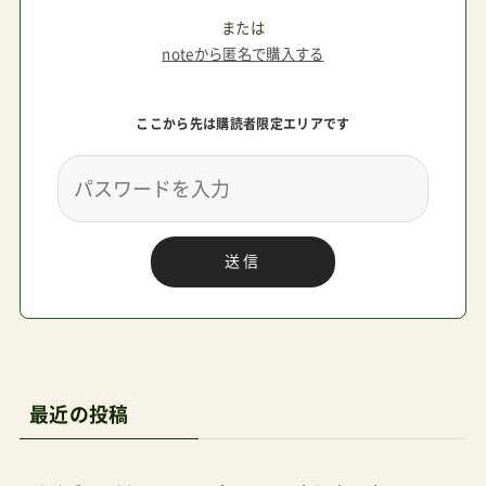
らサンプルとしてお借りしているものを使った踏
または
noteから匿名で購入する
切での走行テスト動画*です。人気のコンパクトベ
ビーカーを５台ピックアップしてみました。この
ここから先は購読者限定エリアです
ぐらいの速度で進めばつまづくことはありませ
ん。参考にしてみてください。*子どもを乗せたリ
アルな走行環境を実現するために10kg（1歳すぎ程
度）のお米をシートに乗せています。（参考サイト：
送信
体重の増加曲線–パンパース）検証現場（踏切）真上
から見ると意外に幅があることが分かりますねピ
ジョンビングルで踏切走行折りたたみ後のスリム
さは折り紙付き＞ピジョンビングルのレビュー
RECAROイージーライフで踏切走行ローシートな
最近の投稿
のにハイハンドル。ハンドル形状が独特で落ち着
く＞レカロイージーライフエリート2のレビュー