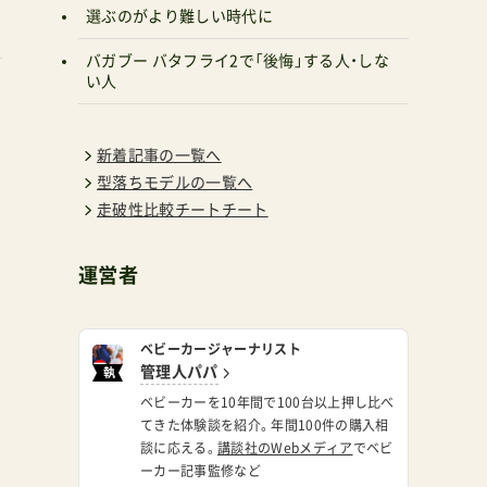
選ぶのがより難しい時代に
れ
バガブー バタフライ2で「後悔」する人・しな
い人
新着記事の一覧へ
型落ちモデルの一覧へ
走破性比較チートチート
運営者
だ
ベビーカージャーナリスト
管理人パパ
執
筆
ベビーカーを10年間で100台以上押し比べ
てきた体験談を紹介。年間100件の購入相
談に応える。
講談社のWebメディア
でベビ
ーカー記事監修など