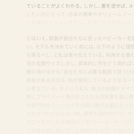
ていることがよくわかる。しかし、裏を返せば、
したい方にとって、日本の標準やボリュームゾーン
た名機（グローバルモデル）」を見つけられないと
とはいえ、読者が自分たちに合ったベビーカーを
い。モデルを決めていく前には、以下のように理
ら測るべし、と私は常々伝えている。利用する車
宅の玄関サイズしかし、具体的に何をどう測れば
報の渦の中から「自分たちに必要な範囲で見つけ
余裕があるのなら、私が提供しているようなコー
と考えている。かくいう私も、自分の知識ドメイ
際にプライベート用の折りたたみ自転車を選ぶ際
の専門外のフィールドでの買い物が必要になった
入れなければならない時。既存の国内向けランキ
はこれまでにも米国発の人気ベビーカーや、ベビーカ
て何度か個人輸入をした経験があるが、今後はさ