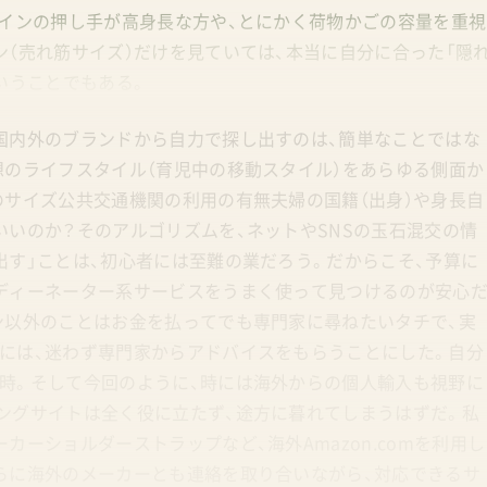
メインの押し手が高身長な方や、とにかく荷物かごの容量を重視
（売れ筋サイズ）だけを見ていては、本当に自分に合った「隠
いうことでもある。
国内外のブランドから自力で探し出すのは、簡単なことではな
想のライフスタイル（育児中の移動スタイル）をあらゆる側面か
のサイズ公共交通機関の利用の有無夫婦の国籍（出身）や身長自
いいのか？そのアルゴリズムを、ネットやSNSの玉石混交の情
出す」ことは、初心者には至難の業だろう。だからこそ、予算に
ディーネーター系サービスをうまく使って見つけるのが安心
ン以外のことはお金を払ってでも専門家に尋ねたいタチで、実
には、迷わず専門家からアドバイスをもらうことにした。自分
時。そして今回のように、時には海外からの個人輸入も視野に
ングサイトは全く役に立たず、途方に暮れてしまうはずだ。私
ーショルダーストラップなど、海外Amazon.comを利用し
らに海外のメーカーとも連絡を取り合いながら、対応できるサ