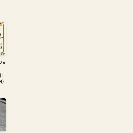
ジ✕
取引
N）
イバ