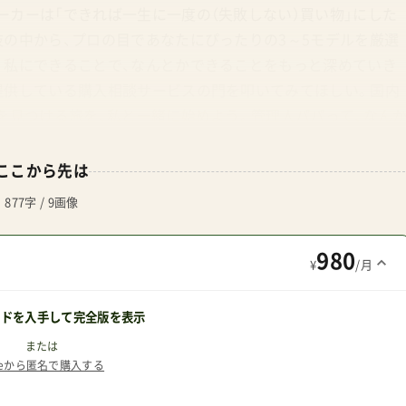
ーカーは「できれば一生に一度の（失敗しない）買い物」にした
肢の中から、プロの目であなたにぴったりの3～5モデルを厳選
。私にできることで、なんとかできることをもっと深めていき
提供している購入相談サービスの門を叩いてみてほしい。国内
を見つける旅を、私と一緒に始めよう。管理人パパって、なん
ここから先は
877字 / 9画像
980
¥
/月
ードを入手して完全版を表示
または
teから匿名で購入する