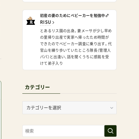
初産の妻のためにベビーカーを勉強中♂
RISU
見
習
とあるリス園の出身。妻メーサが少し早め
い
の里帰り出産で実家へ帰ったため時間が
か
できたのでベビーカー調査に乗り出す。代
官山を練り歩いていたところ隊長（管理人
パパ）と出逢い、話を聞くうちに感銘を受
けて弟子入り
カテゴリー
カ
テ
ゴ
リ
ー