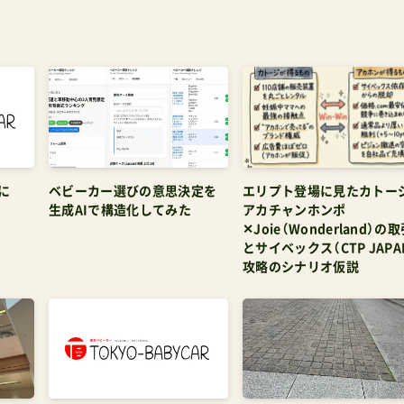
に
ベビーカー選びの意思決定を
エリプト登場に見たカトー
生成AIで構造化してみた
アカチャンホンポ
✕Joie（Wonderland）の
とサイベックス（CTP JAPA
攻略のシナリオ仮説
二メッ
coluluから発売の『ラルエア』
代官山にバタフライ2のラ
ンター
の狙い
ルを求めて