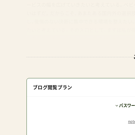
ービスの幅を広げていきたいと考えている。ベビ
いはずだ。だからこそ、あまたある国内外の選択
し、後悔のない決断に集中できる環境を整えたい
たいと考えている。その入口として、まずは私が
外の壁を越えて、あなたにとっての「最高の一台」
宣伝みちゃいになっちゃった、、
ブログ閲覧プラン
パスワ
no