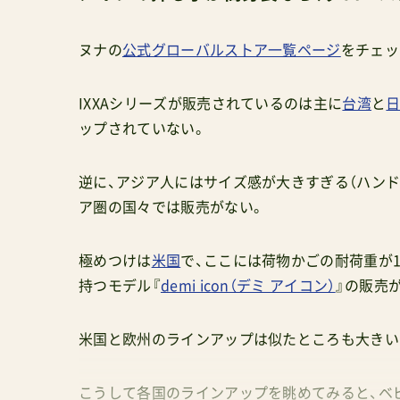
ヌナの
公式グローバルストア一覧ページ
をチェッ
IXXAシリーズが販売されているのは主に
台湾
と
ップされていない。
逆に、アジア人にはサイズ感が大きすぎる（ハンドル
ア圏の国々では販売がない。
極めつけは
米国
で、ここには荷物かごの耐荷重が13
持つモデル『
demi icon（デミ アイコン）
』の販売
米国と欧州のラインアップは似たところも大きい
こうして各国のラインアップを眺めてみると、ベ