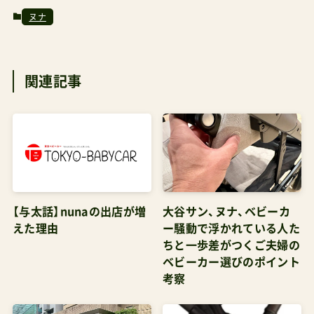
なローズピンク女性らしい印象華やかさを演出発
ヌナ
売情報発売日と価格発売日：2024年12月13日（金）
メーカー希望小売価格：87,780円購入可能店舗実
関連記事
店舗Nuna旗艦店（東京・代官山／大阪・梅田）
KATOJI直営店オンラインショップ（12/13～販売
開始予定）楽天市場（文末参照）カトージオンライ
ンショップDADWAY公式オンラインショップ購入
検討者向けアドバイス1.現行モデルと新モデルの
選び方新モデル（イクサネクスト）がおすすめな方
【与太話】nunaの出店が増
大谷サン、ヌナ、ベビーカ
夫婦で共用する予定の方で両親ともに身長が高め
えた理由
ー騒動で浮かれている人た
か脚が長め長期使用を考えている方ハンドル位置
ちと一歩差がつくご夫婦の
の調整を重視する方管理人パパハンドル位置が高
ベビーカー選びのポイント
考察
いと大股で歩きたい人が腕を目一杯伸ばして歩く
のに便利なんだよ現行モデル（イクサ）がおすすめ