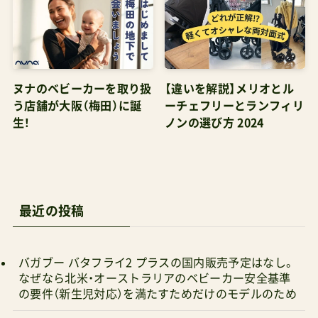
オもいいけれど、それを下回る（6万円台）勢いなら
レインカバーも付属することだし気になりますね！
管理人パパ今回はアップデート箇所も多いから旧
モデルに飛びつくのがベストなのかどうかは慎重
ヌナのベビーカーを取り扱
【違いを解説】メリオとル
にねもちろんイクサネクストにもレインカバー付
う店舗が大阪（梅田）に誕
ーチェフリーとランフィリ
生！
ノンの選び方 2024
属3.購入前のチェックポイント実店舗でチェック
ハンドル高さの確認実際に押して確認調整時の操
作感をチェック走行性能の確認段差越え旋回性能
管理人パパ実際に触って確認することで、カタロ
最近の投稿
グでは分からない使用感を体験できます。特にハ
ンドル調整機能は、実際に操作してみることをお
バガブー バタフライ2 プラスの国内販売予定はなし。
すすめしますオンライン購入時の注意点販売店の
なぜなら北米・オーストラリアのベビーカー安全基準
選び方正規販売店であることの確認アフターサー
の要件（新生児対応）を満たすためだけのモデルのため
ビスの確認返品・交換ポリシーの確認価格比較の