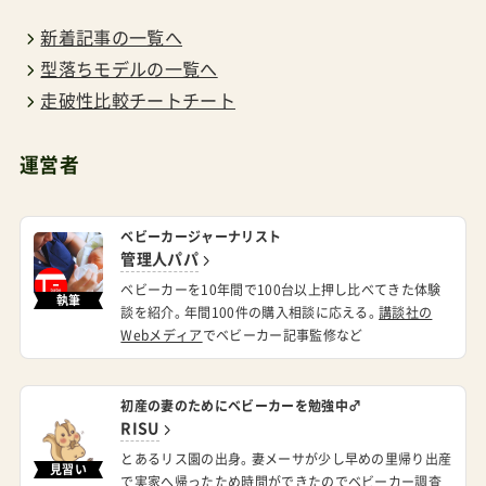
までの商品の出し引きの取り組みから考えると発
新着記事の一覧へ
売からすぐに現行品の在庫処分、そして来年2月あ
型落ちモデルの一覧へ
たりには完全に市場からお目にかかる機会がなく
走破性比較チートチート
なるでしょう。旧モデルのパーツは新モデルに使
えますか？基本的な構造が異なるため、互換性につ
運営者
いては製品発売後の確認が必要です。トラベルシ
ステム（ベビーシート）については基本的に現行モ
ベビーカージャーナリスト
管理人パパ
デル（イクサ）と同じものが着くと予想しますが、
ベビーカーを10年間で100台以上押し比べてきた体験
コットについてはネクストシリーズ用の新モデル
執筆
談を紹介。年間100件の購入相談に応える。
講談社の
互換になるでしょう保証内容に違いはあります
Webメディア
でベビーカー記事監修など
か？基本的な保証内容は同じです。保証期間は現
行モデルと同じ1年間。サイベックスが2年間保証
初産の妻のためにベビーカーを勉強中♂
RISU
なので、使い始めから当初の1年のうちに不具合を
とあるリス園の出身。妻メーサが少し早めの里帰り出産
見習い
感じたら即時の連絡がキモですよ最後に管理人パ
で実家へ帰ったため時間ができたのでベビーカー調査