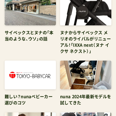
な方コストパフォーマンスを重視する方管理人パ
パ直営店セールでだいぶ下がると予想。5万円台あ
たりかと2.購入のベストタイミング新モデル購入
のタイミング発売直後（12月13日〜）人気カラーの
サイベックスとヌナの「本
ヌナからサイベックス メ
在庫確保が可能最新モデルをいち早く使える年末
当のような、ウソ」の話
リオのライバルがリニュー
アル！「IXXA next（ヌナ イ
年始セール時お得なキャンペーンの可能性ポイン
クサ ネクスト）」
ト還元の機会お得に買うためのTipsヌナはメイン
ECサイトの楽天市場でもポイント還元率の渋いモ
デル。売出しのタイミングで各テナントが初期レ
ビューを獲得しようと競争をしかけるだろうか
ら、そのタイミングで還元率が10%まで上がれば、
それが今年の最安値になるかと思う。それが落ち
難しい？nunaベビーカー
nuna 2024年最新モデルを
選びのコツ
試してきた
着けば価格も落ち着いてしまうはず現行モデル購
入のタイミングカトージ在庫処分セールRISUメリ