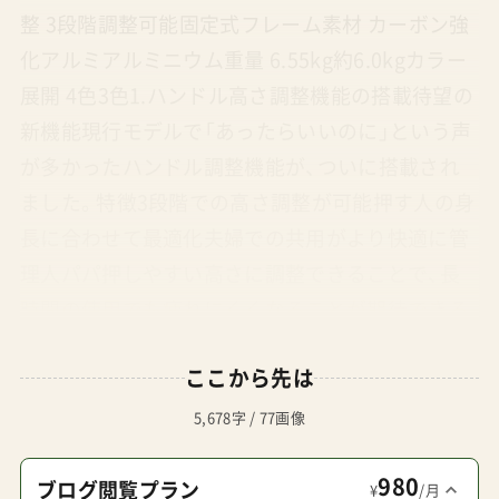
整 3段階調整可能固定式フレーム素材 カーボン強
化アルミアルミニウム重量 6.55kg約6.0kgカラー
展開 4色3色1.ハンドル高さ調整機能の搭載待望の
新機能現行モデルで「あったらいいのに」という声
が多かったハンドル調整機能が、ついに搭載され
ました。特徴3段階での高さ調整が可能押す人の身
長に合わせて最適化夫婦での共用がより快適に管
理人パパ押しやすい高さに調整できることで、長
時間の使用でも疲れにくくなることが期待できる
2.フレーム素材の進化より強靭な素材採用新モデ
ここから先は
ルではフレームにカーボン強化アルミを採用し、
強度と耐久性が向上。リベテッドローズだけカー
5,678字 / 77画像
ボン柄ではない改良ポイント強度アップ耐久性向
980
上軽量性は維持（約6.5kg）素材の強化により耐久
ブログ閲覧プラン
¥
/月