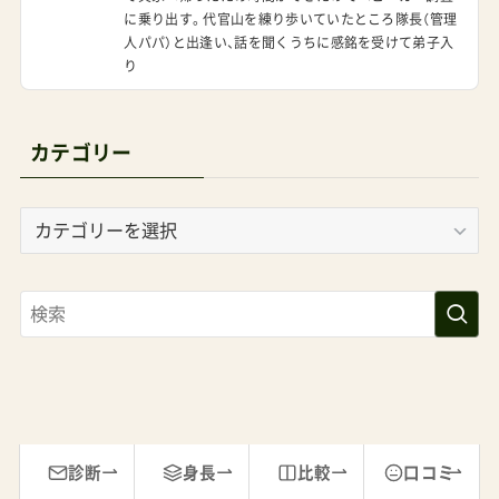
に乗り出す。代官山を練り歩いていたところ隊長（管理
パ新モデルは、特にハンドル調整機能の搭載によ
人パパ）と出逢い、話を聞くうちに感銘を受けて弟子入
り、よりメリオに近づいたと言える。いや、マグネ
り
ットハーネス（バックル）も考えるとむしろ追い越
した感もある。そのメリオも来年2月にはリニュー
カテゴリー
アルが見込まれる。それを待っていられない人に
は期待を寄せたいモデルになった 関連記事 ヌナか
カ
らサイベックスメリオのライバルがリニューアル！
テ
「IXXAnext（ヌナイクサネクスト）」 更新情報2024
ゴ
リ
年12月13日：発売開始予定試した感想のまとめを
ー
公開この記事は、実機発表や新情報が出るたびに
アップデートしていきます。ぜひブックマークし
てご活用ください。追加：イクサネクストの基本ス
ペック■ヌナイクサネクスト■ヌナイクサネクス
診断
身長
比較
口コミ
ト／NunaIXXAnext発売時期2024年12月13日価格