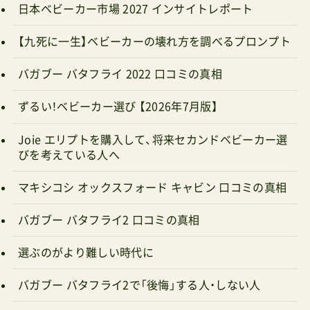
日本ベビーカー市場 2027 インサイトレポート
ポイントショップレビュー（評価）のチェックポイ
ント還元率プレゼント付与の有無まとめ：ヌナイク
【九死に一生】ベビーカーの壊れ方を調べるプロンプト
サネクストで実現した進化核となる3つの進化ポ
バガブー バタフライ 2022 口コミの真相
イントハンドル調整機能の搭載3段階の高さ調整
が可能に（高さというよりも持ち方を選べる点が
ずるい！ベビーカー選び 【2026年7月版】
優位に）家族での共用がしやすく（とはいえ、最低
Joie エリプトを購入して、将来セカンドベビーカー選
高でもバタフライの102cm程度はあるから小柄さ
びを考えている人へ
ん向きではない）フレーム素材の強化カーボン強
マキシコシ オックスフォード キャビン 口コミの真相
化アルミ採用耐久性の向上約6kg台の軽量性は維
持新カラーバリエーション4色の洗練されたカラ
バガブー バタフライ2 口コミの真相
ー展開新色「サンダー」追加メリオにはないマット
選ぶのがより難しい時代に
なファブリックの質感よくある質問（FAQ）旧モデ
ルは生産終了になりますか？現時点で生産終了の
バガブー バタフライ2で「後悔」する人・しない人
発表はありません。ですが、ヌナ（カトージ）のこれ