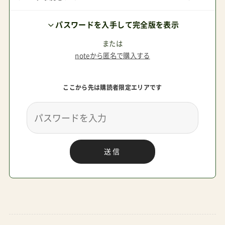
性が向上しましたが、ヌナイクサの特徴である軽
パスワードを入手して完全版を表示
さは維持。毎日の使用に、より安心感が増しました
結果として、耐荷重性能UP（15kg→22kg）で4歳ま
または
noteから匿名で購入する
で長く乗れる軽量の両対面式に大進化！3.新カラー
バリエーション選べる4色展開ヌナイクサネクス
ここから先は購読者限定エリアです
トでは、4つの洗練されたカラーをラインナップ。
新色の『サンダー』は、都会的でモダンな印象。フ
ァッションを選ばない万能カラーとして注目です
各カラーの特徴キャビア定番の深みのあるブラッ
送信
ク汚れが目立ちにくいどんなファッションにも合
わせやすいビスコッティ明るめのベージュトーン
優しい雰囲気を演出北欧インテリアとの相性◎サ
ンダー（新色）モダンなグレー大人っぽい落ち着い
た印象都会的なスタイルにリベテッドローズ上品