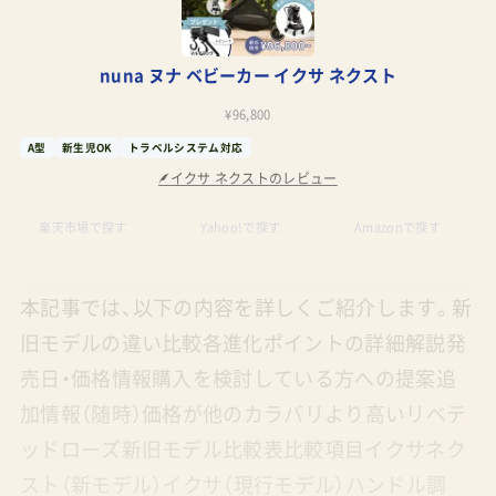
nuna ヌナ ベビーカー イクサ ネクスト
¥96,800
A型
新生児OK
トラベルシステム対応
イクサ ネクストのレビュー
楽天市場で探す
Yahoo!で探す
Amazonで探す
本記事では、以下の内容を詳しくご紹介します。新
旧モデルの違い比較各進化ポイントの詳細解説発
売日・価格情報購入を検討している方への提案追
加情報（随時）価格が他のカラバリより高いリベテ
ッドローズ新旧モデル比較表比較項目イクサネク
スト（新モデル）イクサ（現行モデル）ハンドル調