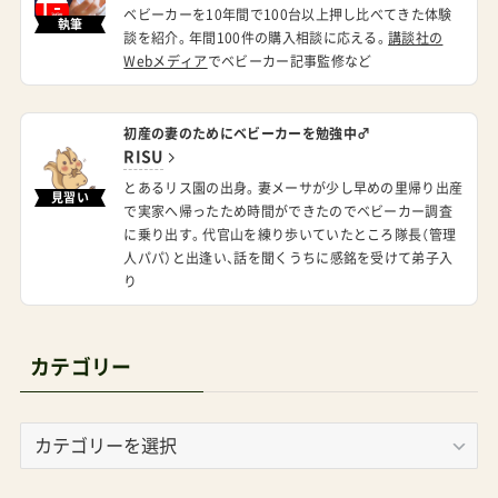
ベビーカーを10年間で100台以上押し比べてきた体験
執筆
談を紹介。年間100件の購入相談に応える。
講談社の
Webメディア
でベビーカー記事監修など
初産の妻のためにベビーカーを勉強中♂
RISU
とあるリス園の出身。妻メーサが少し早めの里帰り出産
見習い
で実家へ帰ったため時間ができたのでベビーカー調査
に乗り出す。代官山を練り歩いていたところ隊長（管理
人パパ）と出逢い、話を聞くうちに感銘を受けて弟子入
り
カテゴリー
カ
テ
ゴ