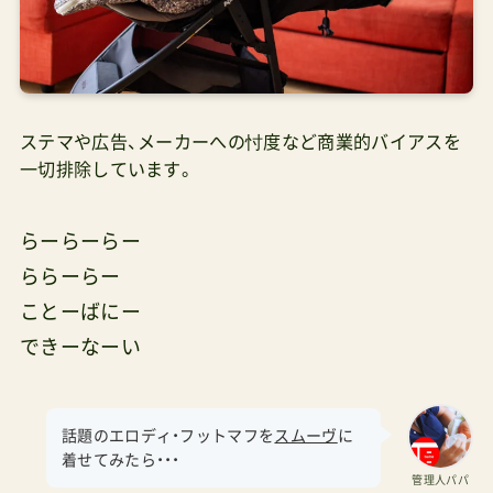
ステマや広告、メーカーへの忖度など商業的バイアスを
一切排除しています。
らーらーらー
ららーらー
ことーばにー
できーなーい
話題のエロディ・フットマフを
スムーヴ
に
着せてみたら・・・
管理人パパ