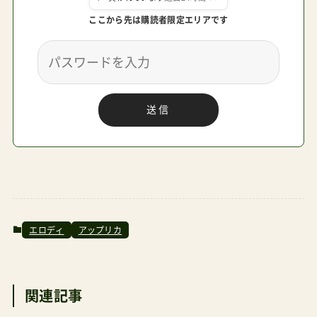
に一度のブラックフライデーなどイベントでの
み。価格メリットが高いのは大手ECモールの楽天
市場／Yahoo!ショッピング内のテナントかまたは
送信
Amazon.co.jp代表的なモデルラクーナ(両対面
式)、マジカルエアー(背面式)、スムーヴ(三輪)下記
はいずれもショップレビュー検査済み店舗管理人
がお得＆安全と判断したショップ 【楽天市場】モン
レーヴ楽天市場店 創業1924年の老舗卸会社が運営
【楽天市場】ORANGE-BABY 国内メーカーの型落ち
エロディ
アップリカ
在庫に強み 【楽天市場】楽天24ベビー館 楽天直営
在庫処分価格豊富 Amazon.co.jp prime明日まで
関連記事
にお届け