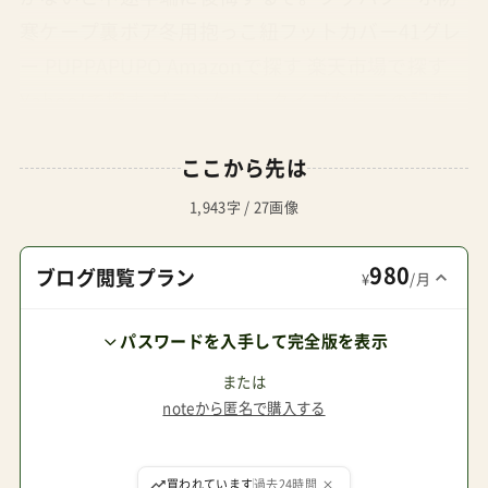
寒ケープ裏ボア冬用抱っこ紐フットカバー41グレ
ー PUPPAPUPO Amazonで探す 楽天市場で探す
Yahoo!で探す ブランケットタイプならこの記事
の目次アップリカの最安値·安心の購入術ここが
ここから先は
ポイント2012年までは東京・代官山に直営店があ
ったが今はなく、店舗での購入は「アカチャンホン
1,943字 / 27画像
ポ」「ベビーザらス」「赤ちゃんデパート水谷」など
980
で対応している（店舗情報）アップリカは長らく公
ブログ閲覧プラン
¥
/月
式ストアを持たなかったが2022年7月よりアップ
パスワードを入手して完全版を表示
リカ公認オンラインショップを公開。ただしポイ
ント付与や割引などのキャンペーンがない受け皿
または
noteから匿名で購入する
ストアに留まっている（卸業務用サイトかな？）ア
カチャンホンポやベビーザらスなどの店舗系ECサ
ここから先は購読者限定エリアです
イトが大手ECモールと同等に値下がりするのは年