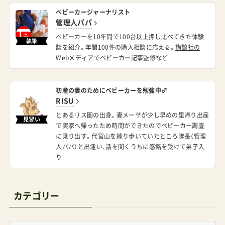
管理人パパ
ベビーカーを10年間で100台以上押し比べてきた体験
執筆
談を紹介。年間100件の購入相談に応える。
講談社の
Webメディア
でベビーカー記事監修など
初産の妻のためにベビーカーを勉強中♂
RISU
とあるリス園の出身。妻メーサが少し早めの里帰り出産
見習い
で実家へ帰ったため時間ができたのでベビーカー調査
に乗り出す。代官山を練り歩いていたところ隊長（管理
人パパ）と出逢い、話を聞くうちに感銘を受けて弟子入
り
カテゴリー
カ
テ