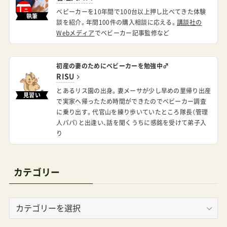
談を紹介。年間100件の購入相談に応える。
講談社の
Webメディア
でベビーカー記事監修など
初産の妻のためにベビーカーを勉強中♂
RISU
とあるリス園の出身。妻メーサが少し早めの里帰り出産
見習い
で実家へ帰ったため時間ができたのでベビーカー調査
に乗り出す。代官山を練り歩いていたところ隊長（管理
人パパ）と出逢い、話を聞くうちに感銘を受けて弟子入
り
カテゴリー
カ
テ
ゴ
リ