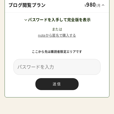
980
めの大人テイストベビーカー。ということで締め
ブログ閲覧プラン
¥
/月
たい。JOOLZ公式ウェブサイト製品ページはこち
パスワードを入手して完全版を表示
らから。正規販売代理店（GMPインターナショナ
ル）販売は下記のリンクより ジュールズハブプラ
または
noteから匿名で購入する
ス ¥101,200 A型新生児OKトラベルシステム対応
高身長向きハブプラスのレビュー Amazonで探す
ここから先は購読者限定エリアです
楽天市場で探す Yahoo!で探す ジュールズの最安
値·安心の購入術ここがポイントオランダブラン
ドのジュールズ。エアバギーを製造・販売するGMP
インターナショナルが2018年から日本総代理店を
送信
務めている直接試せる店舗はエアバギーの直営店
か高島屋や伊勢丹など一部の百貨店、および中部
地方に強い「Hello赤ちゃん」がある（販売店一覧）
公式サイトが存在するがストア機能は無く、エア