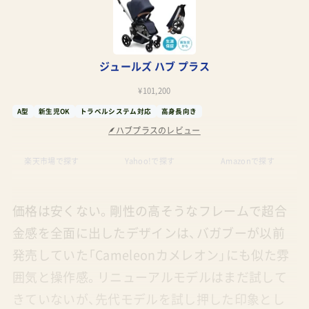
ジュールズ ハブ プラス
¥101,200
A型
新生児OK
トラベルシステム対応
高身長向き
ハブプラスのレビュー
楽天市場で探す
Yahoo!で探す
Amazonで探す
価格は安くない。剛性の高そうなフレームで超合
金感を全面に出したデザインは、バガブーが以前
発売していた「Cameleonカメレオン」にも似た雰
囲気と操作感。リニューアルモデルはまだ試して
きていないが、先代モデルを試し押した印象とし