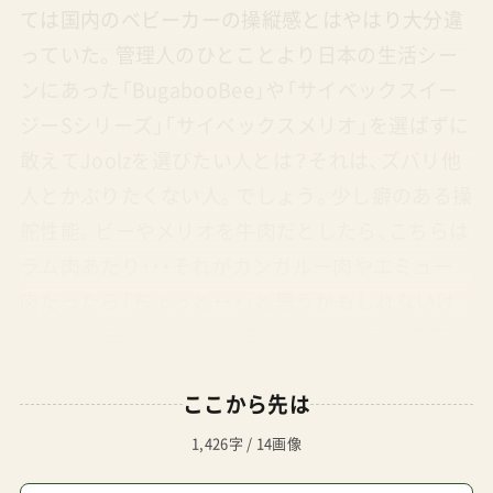
ては国内のベビーカーの操縦感とはやはり大分違
っていた。管理人のひとことより日本の生活シー
ンにあった「BugabooBee」や「サイベックスイー
ジーSシリーズ」「サイベックスメリオ」を選ばずに
敢えてJoolzを選びたい人とは？それは、ズバリ他
人とかぶりたくない人。でしょう。少し癖のある操
舵性能。ビーやメリオを牛肉だとしたら、こちらは
ラム肉あたり・・・それがカンガルー肉やエミュー
肉だったら「ちょっと・・・」と思うかもしれないけ
れども、「ラムか～」だよ（笑）ちなみに、うち夫婦の
新婚旅行はオーストラリアだった。ウルルでカン
ここから先は
ガルーもエミューもバーベキューのお肉ででてき
たけれど、やっぱりビーフが一番だったな。。何の
1,426字 / 14画像
話や。。さて、そんなひとクセを楽しみたい人のた