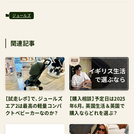
バギー公式ストアがその代わりを担っているが定
価販売。Amazonでの取り扱いはなく、通常は楽天
ジュールズ
市場内の下記人気テナントでの購入が価格メリッ
トが高い代表的なモデルエアプラス(背面式)下記
関連記事
はいずれもショップレビュー検査済み店舗管理人
がお得＆安全と判断したショップ 【楽天市場】エア
バギー楽天市場店公式店 直営店 【楽天市場】モン
レーヴ楽天市場店 創業1924年の老舗卸会社が運営
【楽天市場】ナチュラルベビーNaturalBaby ショッ
プ・オブ・ザ・イヤー2023
【試走レポ】で、ジュールズ
【購入相談】予定日は2025
エア2は最高の軽量コンパ
年6月。英国生活＆英国で
クトベビーカーなのか？
購入ならどれを選ぶ？