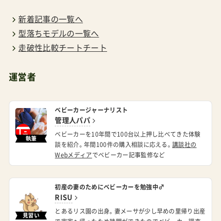
新着記事の一覧へ
型落ちモデルの一覧へ
走破性比較チートチート
運営者
ベビーカージャーナリスト
管理人パパ
ベビーカーを10年間で100台以上押し比べてきた体験
執筆
談を紹介。年間100件の購入相談に応える。
講談社の
Webメディア
でベビーカー記事監修など
初産の妻のためにベビーカーを勉強中♂
RISU
とあるリス園の出身。妻メーサが少し早めの里帰り出産
見習い