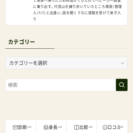
で実家へ帰ったため時間ができたのでベビーカー調査
に乗り出す。代官山を練り歩いていたところ隊長（管理
人パパ）と出逢い、話を聞くうちに感銘を受けて弟子入
り
カテゴリー
カ
テ
ゴ
リ
ー
診断
身長
比較
口コミ