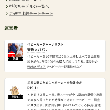
型落ちモデルの一覧へ
走破性比較チートチート
運営者
ベビーカージャーナリスト
管理人パパ
ベビーカーを10年間で100台以上押し比べてきた体験
執筆
談を紹介。年間100件の購入相談に応える。
講談社の
Webメディア
でベビーカー記事監修など
初産の妻のためにベビーカーを勉強中♂
RISU
とあるリス園の出身。妻メーサが少し早めの里帰り出産
見習い
で実家へ帰ったため時間ができたのでベビーカー調査
に乗り出す。代官山を練り歩いていたところ隊長（管理