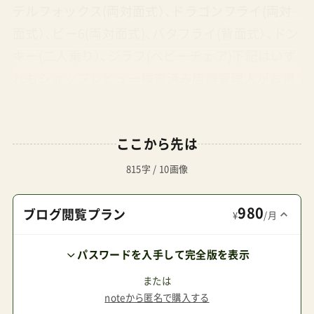
デルフォックス(両対面式）、ドラゴンフライ(両対
面式）、ビー6(両対面式)、バタフライ(背面式）、ドン
キー(二人乗り）、ジラフ(ベビーチェア)下記はいず
れもショップレビュー検査済み店舗管理人がお得
＆安全と判断したショップ 【楽天市場】バガブー公
式オンラインストア 公式限定商品あり 【楽天市
ここから先は
場】ナチュラルベビーNaturalBaby ショップ・オ
ブ・ザ・イヤー2023 Amazon.co.jp prime明日まで
815字 / 10画像
にお届け ダッドウェイオンラインショップ
980
Ergobaby日本正規総代理店Bugaboo高ポイント
ブログ閲覧プラン
¥
/月
還元
パスワードを入手して完全版を表示
または
noteから匿名で購入する