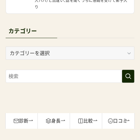
人パパ）と出逢い、話を聞くうちに感銘を受けて弟子入
り
カテゴリー
カ
テ
ゴ
リ
ー
診断
身長
比較
口コミ