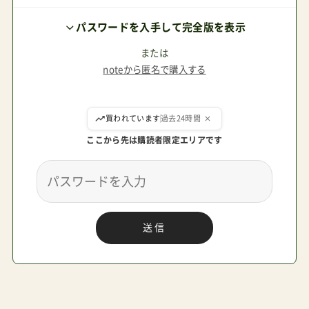
し、親としても「買ったあげた」満足感も高く（若夫
パスワードを入手して完全版を表示
婦に感謝される・感謝しよう）、どうせその頃（１歳
半以降～）には様々この特長が出てきているライ
または
noteから匿名で購入する
フスタイルにあわせて買い直しになるはずのセカ
ンドベビーカーを【簡易でお手頃】なものに限定し
ここから先は購読者限定エリアです
て探すことができるというメリットがあります。
セカンドベビーカーのおすすめはJeepとか。下記
の記事も参考に。 JisforJeepB型ベビーカーアド
ベンチャー Jeep ¥16,034 B型（C型）ベビーカー卒
送信
業リクライニングなしアドベンチャーのレビュー
Amazonで探す 楽天市場で探す Yahoo!で探す ア
カチャンホンポ ホワイトフレームは「アカチャン
ホンポ」で取り扱いがある。この投稿をInstagram
で見るずっと迷っていたB型ベビーカー👶結局