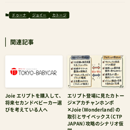
jeepにしました！！モノトーンでシンプルなデザイ
ドゥーナ
ジョイー
カトージ
ンとフロントバーが付いてるのが決め手でした✨
荷物はやっぱりほとんど入らないけど軽くていい
関連記事
ですね。その日の用途に合わせてSTOKKEと使い
分けます
❤..#ootd#ZARA#isook#GUM#gumgiannichiarini
#POLO#cheyme#jeep#ママコーデ#モノトーン#
カジュアルコーデmaki(@mtmmaki)がシェアし
た投稿–2016年12月月28日午前4時13分PST番外
Joie エリプトを購入して、
エリプト登場に見たカトー
編出産時期が夏場でなければ、そもそもベビーシ
将来セカンドベビーカー選
ジ✕アカチャンホンポ
ートとベビーカーが一体化されているこんべベビ
びを考えている人へ
✕Joie（Wonderland）の
ーカーを選ぶのも手だ。トランプ大統領の娘や中
取引とサイベックス（CTP
JAPAN）攻略のシナリオ仮
村獅童さんなど芸能人の利用も多い。懸念点は夏
説
場は背中下が蒸すだろう。炎天下の中、押し歩く用