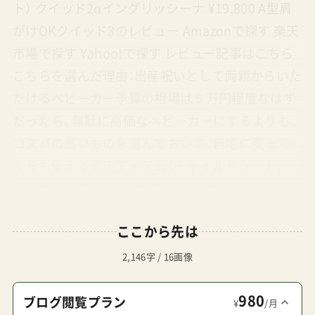
ト） クイッド2αイングリッシーナ ¥19,800 A型肩
がけOKクイッド3のレビュー Amazonで探す 楽天
市場で探す Yahoo!で探す レビュー記事はこちら
こちらを選んだ理由：出産祝いとして両親からいた
だけるベビーカー予算の相場は５万円程度なはず
だったら、無駄に高価なベビーカーにするよりも、
コスパの高いものを選んでおいて、自宅に戻って
からも使える周辺アイテム（チャイルドシート、
ISOFIXベース）を予算内で揃えるほうがいい「Joie
ベビーカーツーリスト」は最高の使い勝手だと管
ここから先は
理人はおすすめするが、１歳半を超えるとやは窮
屈に感じてくるはずで、その頃には夫婦で新しく
2,146字 / 16画像
セカンドベビーカーを買えばいい。（１万円～２万
980
円）これなら、実家での育児も超便利に過ごせる
ブログ閲覧プラン
¥
/月