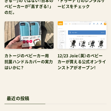
い一台ファーストベビーカーに不満が出てきたか
のだ。
な？パパが良く…
カトージのベビーカー用
12/23 Joie（英）のベビー
抗菌ハンドルカバーの実力
カーが買える公式オンライ
はいかに？
ンストアがオープン！
最近の投稿
バガブー バタフライ2 プラスの国内販売予定はなし。