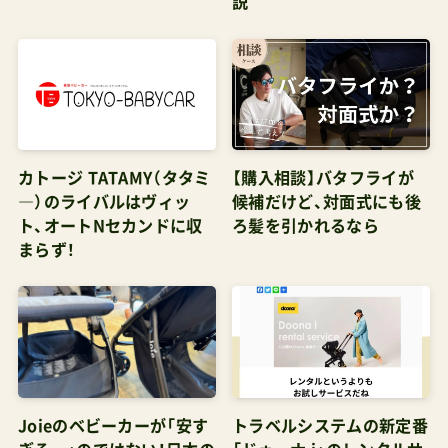
ではなく、「乳児検診」「スーパーへの買い出し」、
「休日のデパート、イベント店舗へのお出かけ」程
度の都会的なライフスタイルに向いている。レビ
ュー記事炎天下用にはカトージの「かるいdeちゅ」
など、それに適したものを選べばいい。 カトージ
カトージ TATAMY（タタミ
【購入相談】バタフライが
―）のライバルはヴィッ
候補だけど、対面式にも後
軽量ベビーカーかるいdeちゅメッシュ自立スタン
ト、オートNセカンドに収
ろ髪を引かれるなら
ド付ネイビー7か月~41912 カトージ Amazonで探
まらず！
す 楽天市場で探す Yahoo!で探す 「買い直すはめ
になった」複数台持ちと、最初から計画して予算を
使い分ける二台持ちは全然意味が違うから。関連
記事投稿が見つかりません。 あわせて読みたい
JisforJeepアドベンチャー口コミの真相 セカンド
Joieのベビーカーが「安す
トラベルシステムの新定番
ベビーカーとして十分な性能ヨチヨチからパタパ
ぎる…」のではない！日本の
「ドゥーナ i」のレンタルサ
タさんへの成長時期に来たら買い足しを検討した
ベビーカーが「高すぎる！」
ービスをチェック