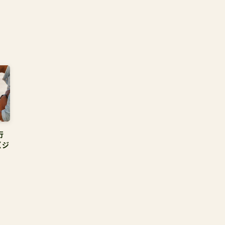
行
（ジ
売