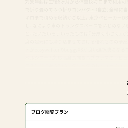
対象年齢は生後6ヶ月から体重18キロまで利用可能
で折り畳めて３つ折りコンパクト（自立）全輪に
キロまで積める収納かご以上。東京ベビーカーDB
し、なにより車のトランクスペースをいじめない
ど、だいたいそういったものは『分厚く小さく』が
席の足元にも滑り込ませておける優れものの予感が
トかeasywalkerのbuggyXSが良い選択肢にな
ベルシステム対応高身長向きハブプラスのレビュー A
ロスCLIC ¥46,200 A型クリックのレビュー A
ん。ジュールズの最安値·安心の購入術ここがポ
するGMPインターナショナルが2018年から日
高島屋や伊勢丹など一部の百貨店、および中部地方に
在するがストア機能は無く、エアバギー公式ストア
いはなく、通常は楽天市場内の下記人気テナント
ブログ閲覧プラン
面式)下記はいずれもショップレビュー検査済み店
ギー楽天市場店公式店 直営店 【楽天市場】モンレ