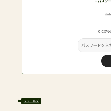
パスワ
チュラルベビーNaturalBaby ショップ・オブ・ザ・
no
ここから
ジュールズ