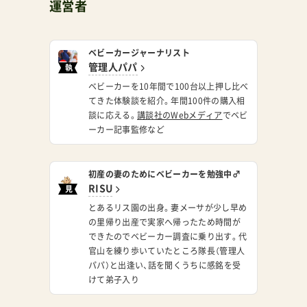
運営者
ベビーカージャーナリスト
管理人パパ
執
筆
ベビーカーを10年間で100台以上押し比べ
てきた体験談を紹介。年間100件の購入相
談に応える。
講談社のWebメディア
でベビ
ーカー記事監修など
初産の妻のためにベビーカーを勉強中♂
RISU
見
習
とあるリス園の出身。妻メーサが少し早め
い
の里帰り出産で実家へ帰ったため時間が
できたのでベビーカー調査に乗り出す。代
官山を練り歩いていたところ隊長（管理人
パパ）と出逢い、話を聞くうちに感銘を受
けて弟子入り