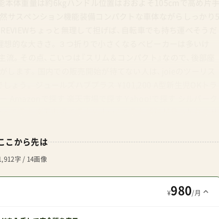
本体重量は約6kgハンドル位置はおおよそ105cmで高め片
当然サスペンション機能装備コンパクトな車体ながらしっかり
REVIEWちょっと無理して担げば、自転車でも持ち運べそうだ
理想的な大きさ。３つ折りで小さくなるベビーカーは多いけ
主流。その点、こいつは『スリム＆コンパクト』なので、後部座
します。国内での販売開始が待てない人は、joieのツーリス
るでしょう。 ジュールズハブプラス ¥101,200 A型新生児OKトラ
mazonで探す 楽天市場で探す Yahoo!で探す シルバーク
mazonで探す 楽天市場で探す Yahoo!で探す 投稿が見つかりませ
イントオランダブランドのジュールズ。エアバギーを製造・販
本総代理店を務めている直接試せる店舗はエアバギーの直営店か
ここから先は
強い「Hello赤ちゃん」がある（販売店一覧）公式サイトが存
1,912字 / 14画像
がその代わりを担っているが定価販売。Amazonでの取り扱
での購入が価格メリットが高い代表的なモデルエアプラス(背
980
¥
/月
舗管理人がお得＆安全と判断したショップ 【楽天市場】エア
ーヴ楽天市場店 創業1924年の老舗卸会社が運営 【楽天市場】