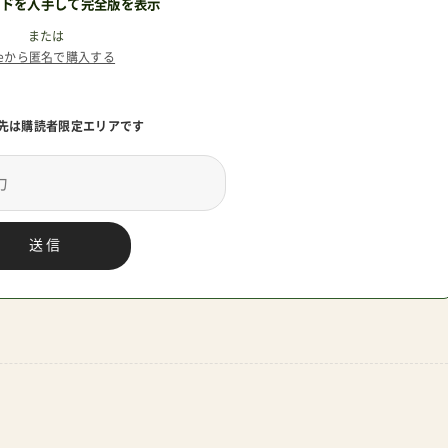
ードを入手して完全版を表示
イヤー2023
または
teから匿名で購入する
先は購読者限定エリアです
送信