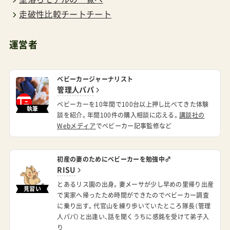
運営者
ベビーカージャーナリスト
管理人パパ
ベビーカーを10年間で100台以上押し比べてきた体験
執筆
談を紹介。年間100件の購入相談に応える。
講談社の
Webメディア
でベビーカー記事監修など
初産の妻のためにベビーカーを勉強中♂
RISU
とあるリス園の出身。妻メーサが少し早めの里帰り出産
見習い
で実家へ帰ったため時間ができたのでベビーカー調査
に乗り出す。代官山を練り歩いていたところ隊長（管理
人パパ）と出逢い、話を聞くうちに感銘を受けて弟子入
り