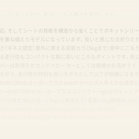
シュ）になっており、背中にこもる暑さを逃がします。
応、そしてシートの背板を構造から省くことでポキットシリ
２つを兼ね備えたモデルになっています。良いと感じた点折りた
（ギネス認定）意外に使える収容カゴ（5kgまで）背中にこも
る走行性もコンパクトな割に高いところもポイントです。気
カバーは別売りセカンドベビーカーとしては価格がお高めライ
ながら、走行性の評判も良いモデルとして以下が候補になる
ABYZENのヨーヨープラスJoieのツーリスト考え方の目安
人→BABYZENのヨーヨープラスコンパクト→gbのポキットプ
対象生後6カ月～17kg（４歳頃まで）重量4.6kg横幅44.5cm
m/en-en/strollers/pockit-air-all-terrain/
0,152 B型トラベルシステム対応ポキットエアーのレビュー