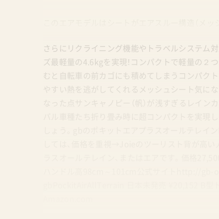
このエアモデルはシートがエアスルー構造（メッ
さらにリクライニング機能やトラベルシステム対
ズ最軽量の4.6kgを実現！コンパクトで軽量の
むと自転車の前カゴにも積めてしまうコンパクトさ
やすい熱を逃がしてくれるメッシュシート気にな
なった点サンキャノピー（帆）が浅すぎるレイン
バル車種たち折り畳み時に超コンパクトを実現し
しょう。gbのポキットエアプラスオールテレインB
しては、価格を重視→Joieのツーリスト背が高い
ラスオールテレイン、またはエアです。価格27,500円
ハンドル高98cm～101cm公式サイトhttp://gb-online.co
gbPockitAirAllTerrain 日本未発売 ¥2
Amazon.com