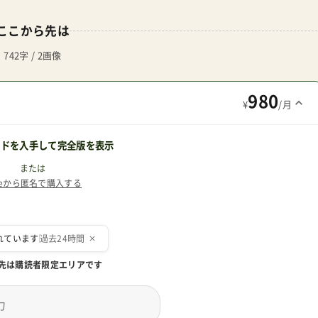
ここから先は
742字 / 2画像
980
¥
/月
ードを入手して完全版を表示
または
teから匿名で購入する
先は購読者限定エリアです
送信