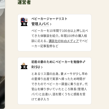
運営者
ベビーカージャーナリスト
管理人パパ
執
筆
ベビーカーを10年間で100台以上押し比べ
てきた体験談を紹介。年間100件の購入相
談に応える。
講談社のWebメディア
でベビ
ーカー記事監修など
初産の妻のためにベビーカーを勉強中♂
RISU
見
習
とあるリス園の出身。妻メーサが少し早め
い
の里帰り出産で実家へ帰ったため時間が
できたのでベビーカー調査に乗り出す。代
官山を練り歩いていたところ隊長（管理人
パパ）と出逢い、話を聞くうちに感銘を受
けて弟子入り