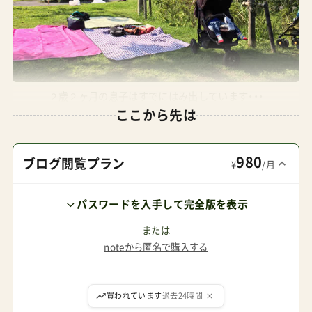
２歳２ヶ月の息子はすでにはみ出しています・・・
ここから先は
980
ブログ閲覧プラン
¥
/月
パスワードを入手して完全版を表示
または
noteから匿名で購入する
買われています
過去24時間