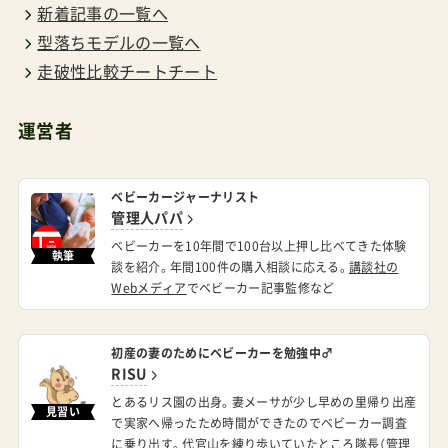
新着記事の一覧へ
型落ちモデルの一覧へ
走破性比較チートチート
運営者
ベビーカージャーナリスト
管理人パパ
ベビーカーを10年間で100台以上押し比べてきた体験
執筆
談を紹介。年間100件の購入相談に応える。
講談社の
Webメディア
でベビーカー記事監修など
初産の妻のためにベビーカーを勉強中♂
RISU
とあるリス園の出身。妻メーサが少し早めの里帰り出産
見習い
で実家へ帰ったため時間ができたのでベビーカー調査
に乗り出す。代官山を練り歩いていたところ隊長（管理