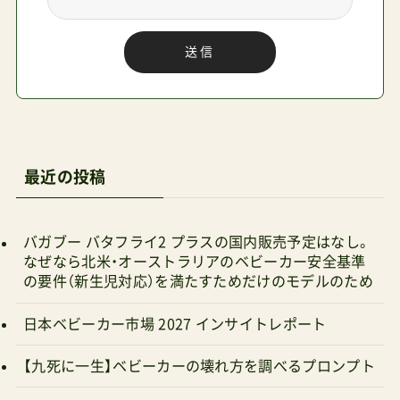
マットの上端がぴったりと合う。狙ったか？まさ
かのシンデレラフィット。ちなみに、上が合うなら
送信
下はどうか？と座面側に敷けるか試してみたとこ
ろこちらも問題なく敷けたがまぁ、おしりを冷や
すのはどうかな？（鼠径部はそれなりに意味がある
とは思うものの）と思ったので止めておいた方が
いいだろう。さて、ここで気になるのが効果のほ
最近の投稿
ど。まずは私自身が確かめるために自家用車の運
転座席に敷いて数十分を過ごしてみた。「うん、微
バガブー バタフライ2 プラスの国内販売予定はなし。
妙な冷え心地…」キーン、ギョッ！とする冷たさは
なぜなら北米・オーストラリアのベビーカー安全基準
の要件（新生児対応）を満たすためだけのモデルのため
ない。じんわりと伝わる冷え。デロンギみたい？
（季節的に逆だけど）しかし、それはメーカーの狙
日本ベビーカー市場 2027 インサイトレポート
いどおりなのだろう。冷しても硬くならないジェ
【九死に一生】ベビーカーの壊れ方を調べるプロンプト
ル（けど長持ち）冷たさを保持する中材と接触面の