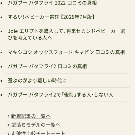
厚みすべて計算されている商品だと感じた。おそ
バガブー バタフライ 2022 口コミの真相
らくこれは夏の部活で、水を飲むことも許されず、
ずるい！ベビーカー選び 【2026年7月版】
雑巾の水を絞って水を得て、部活後はアイスボッ
クスを秒で平らげたあの当時のわたしに必要だっ
Joie エリプトを購入して、将来セカンドベビーカー選
びを考えている人へ
た冷たさではなく、乳児期の汗腺の発達も未熟で、
大人ほど汗をかいて体温を下げることができない
マキシコシ オックスフォード キャビン 口コミの真相
赤ちゃんのための優しい冷え。私が巷のエアラブ
バガブー バタフライ2 口コミの真相
とか保冷シートを見ていて気になるのが、屋外の
猛暑の中はいいとして、大型ショッピングモール
選ぶのがより難しい時代に
とか百貨店、高級食材スーパーなんかにいくと「冷
バガブー バタフライ2で「後悔」する人・しない人
蔵庫か！」っていうぐらい一転して冷えてしまう環
境。そんな時には空冷ファンを止めたり、保冷シー
新着記事の一覧へ
トを背中からサクッと抜き取ってあげたい。赤ち
型落ちモデルの一覧へ
ゃんの課題は体温調節。暑すぎるのは酷だけど、砂
走破性比較チートチート