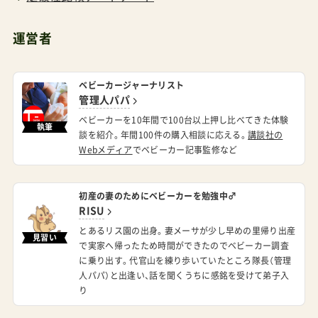
漠から北極への移動も体の負担になる。流石の私
でも、北極でかき氷は勘弁してもらいたい。常にそ
運営者
んな意識でいられるか、付け外しが面倒でないか？
そういう先々の対応も含めて商品を選びたい。製
ベビーカージャーナリスト
品について詳しくは以下の記事が参考になるかも
管理人パパ
しれない。今後、このような付け外しが簡単なタイ
ベビーカーを10年間で100台以上押し比べてきた体験
執筆
談を紹介。年間100件の購入相談に応える。
講談社の
プが市場に増えてくれたらと願う。 エアバギーテ
Webメディア
でベビーカー記事監修など
クノファインクールマット Amazonで探す 楽天市
場で探す Yahoo!で探す もっと詳しく エアバギー
初産の妻のためにベビーカーを勉強中♂
テクノファインクールマット口コミの真相 そこが
RISU
気になる！FAQいつから使っていいの？新生児から
とあるリス園の出身。妻メーサが少し早めの里帰り出産
見習い
で実家へ帰ったため時間ができたのでベビーカー調査
使えるの？一概には言えないし、製品にも表記され
に乗り出す。代官山を練り歩いていたところ隊長（管理
ていない。でもまぁ、ライバル商品（丹平製薬）が首
人パパ）と出逢い、話を聞くうちに感銘を受けて弟子入
り
が座る生後2~3ヶ月頃としているのでそれに倣う