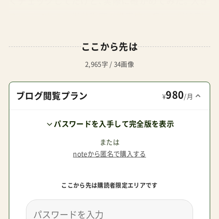
くチェックしてたけど、実際に確かめてみた。大き
さはスマホ４台半分程度で携帯性は良い。保冷剤
はクーリッシュ程度のサイズ感。必要ない情報だ
ここから先は
と思うが、保冷剤の厚みはクーリッシュよりも薄
い（70%程度）。さらに余計な情報としてはクーリ
2,965字 / 34画像
ッシュは入れづらかった。ちなみに保冷剤を包む
980
インナー部分は熱伝導率の低い素材で覆われてい
ブログ閲覧プラン
¥
/月
る。ここが保冷剤を融解させず保冷が長持ちする
パスワードを入手して完全版を表示
（35℃の外気温で5℃以下を4時間キープ）秘密にな
っている。で、我が家にはエアバギーはもう居ない
または
noteから匿名で購入する
ので（乗り換えた）代わりにメリオに取り付けてみ
た。装着は簡単。スナップボタンを一つ外して、ス
ここから先は購読者限定エリアです
ッと肩ベルトの間に差し入れるだけ。５秒だ。って
いうか、メリオカーボンの背もたれ上端とクール