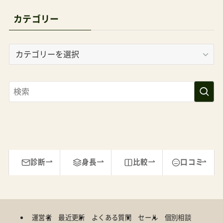
がいいかもしれない。メーカーが表記しないのは
利用時期の適当は子どもの発育具合によっても変
カテゴリー
わるので固定したくなかったのだろう。固い保冷
剤を後頭部に敷けば頭の形に影響しそうだが、こ
カ
テ
の商品はそもそも硬くならないという有利な面も
ゴ
ある。保冷剤って溶けるんでしょ？35℃以上の外
リ
気温で解けない保冷剤があったら発明モノだろ
ー
う。きっと1万円以上でも欲しがる人はいる。で
も、そんな炎天下の中、果たして何時間連れ回すこ
とを想定しているのか？そう。保冷剤が溶ける頃
には帰りましょう。それが子どものためだし、自分
診断
身長
比較
口コミ
のため。接触冷感シートで十分では？マットレス
の上に接触冷感素材の敷きパッドを敷いてエアコ
ンの効いた部屋で寝たことある人いるかな？あれ、
運営者
最近更新
よくある質問
セール
個別相談