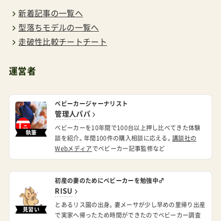
新着記事の一覧へ
型落ちモデルの一覧へ
走破性比較チートチート
運営者
ベビーカージャーナリスト
管理人パパ
ベビーカーを10年間で100台以上押し比べてきた体験
執筆
談を紹介。年間100件の購入相談に応える。
講談社の
Webメディア
でベビーカー記事監修など
初産の妻のためにベビーカーを勉強中♂
RISU
とあるリス園の出身。妻メーサが少し早めの里帰り出産
見習い
で実家へ帰ったため時間ができたのでベビーカー調査