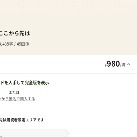
に向けて検証】抗ウイルスベビーカーマット（クッション）は他社製
トローラーマット保冷に特化した商品もある。 エアバギーテクノフ
探す Yahoo!で探す 保冷マット 管理人パパこちらの商品はも
品を洗い替え用に分けて持っておけると便利。RISUキレイ
ここから先は
結論：どんなベビーカーでも検討したらいいそう。これはエア
3,438字 / 45画像
キレイに使いたいシート洗濯の手間を減らしたいウィルスに
りたいいろんな理由があってのマット購入。今回のエアバギ
980
¥
/月
るので好みにあわせてセンタクしたい。 低価格 安くて使い
ク ベビーカーを購入したら次に揃えるべきものはなんだろう
ードを入手して完全版を表示
レインカバー？」いろいろあるが、私には「こっちもおすす… お
が発売！メリオとの相性抜群！ エロディ（スウェーデン）から
または
teから匿名で購入する
私が注目したのはスカンジナビア・デザインが可愛いベビーカ
バギー製 エアバギーシーコアストローラーマット口コミの真相
ットベビーカーのシートにクッション性が足りないと買って
先は購読者限定エリアです
パクトさを特… エアバギーシーコアストローラーマットシー
アマットのレビュー Amazonで探す 楽天市場で探す Yahoo!