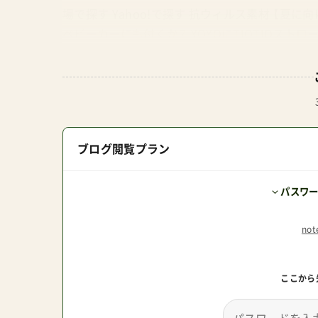
場で探す Yahoo!で探す 抗ウィルス素材 【夏
ベビーカーにも付くか？ YOYOにTIOTIOス
ァインクールマット Amazonで探す 楽天市場で
すぐリニューアル商品 が発売予定。こういった商
に使っていれば意外に売れたりもしますからね。
バギーに限った話ではない。将来の売却を考えて
リケートでいたい赤ちゃんの眠りの深さにこだわ
ブログ閲覧プラン
公式商品に限らず、汎用商品も様々に発売されてい
やすい人気のベビーカークッション互換性チェッ
パスワ
か？「カップホルダー？」「ベビーカーフック？」「
しゃれな柄物 エロディからベビーカークッション
no
2024年春夏コレクションが発表されています。
クッション（シートライナー）… 他社OKのエア
値段なりの仕事をしてくれる究極のベビーカーマ
ここから
から気づいたのだろうか？バギータイプなどコン
コア3D ¥9,900 日本製体圧分散通気性抜群シーコ