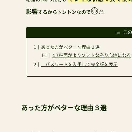
◎
影響
するからトントンなので
だ。
こ
あった方がベターな理由３選
１）座面がよりソフトな座り心地になる
パスワードを入手して完全版を表示
あった方がベターな理由３選