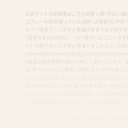
公式マットの比較表はこちら長男１歳（今は11歳
コブレーキEXを使っていた当時（10年前）にサ
ャワー洗浄でしっかりと乾燥させるで大丈夫です
「浴室でそれは流石に…」や「庭やバルコニーで
ートを取り外して丁寧に洗濯するしかない。お洗濯の仕方の参考ht
otherhttps://www.airbuggy.com/feature/twins
h毎度は面倒季節の変わり目に１度ぐらいなら…取り
間）取り付けの心の準備（2時間）取り付け作業（1
ょえ～！私にはとても…」と自信のない人はマットに
¥8,800 Amazonで探す 楽天市場で探す Ya
けではどうしても個別対応が難しかった季節性の
りの通気層を設けてあげたかったり冬は放散した
げたかったり エアバギーシーコアストローラーマッ
マットのレビュー Amazonで探す 楽天市場で探
には抗ウィルス効果のあるものや、 エアバギーティオ