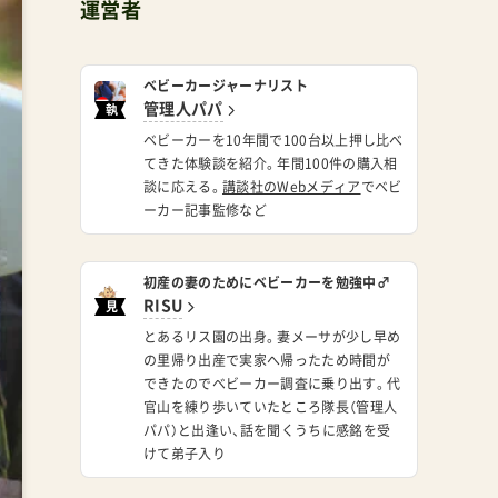
運営者
ベビーカージャーナリスト
管理人パパ
執
筆
ベビーカーを10年間で100台以上押し比べ
てきた体験談を紹介。年間100件の購入相
談に応える。
講談社のWebメディア
でベビ
ーカー記事監修など
初産の妻のためにベビーカーを勉強中♂
RISU
見
習
とあるリス園の出身。妻メーサが少し早め
い
の里帰り出産で実家へ帰ったため時間が
できたのでベビーカー調査に乗り出す。代
官山を練り歩いていたところ隊長（管理人
パパ）と出逢い、話を聞くうちに感銘を受
けて弟子入り