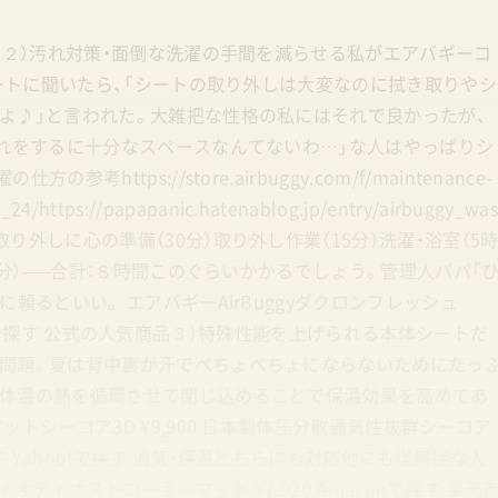
）２）汚れ対策・面倒な洗濯の手間を減らせる私がエアバギーコ
ポートに聞いたら、「シートの取り外しは大変なのに拭き取りやシ
よ♪」と言われた。大雑把な性格の私にはそれで良かったが、
それをするに十分なスペースなんてないわ…」な人はやっぱりシ
tps://store.airbuggy.com/f/maintenance-
_24/https://papapanic.hatenablog.jp/entry/airbuggy_wa
外しに心の準備（30分）取り外し作業（15分）洗濯・浴室（5
5分）—–合計：８時間このぐらいかかるでしょう。管理人パパ「
頼るといい。 エアバギーAirBuggyダクロンフレッシュ
hoo!で探す 公式の人気商品３）特殊性能を上げられる本体シートだ
問題。夏は背中裏が汗でべちょべちょにならないためにたっ
体温の熱を循環させて閉じ込めることで保温効果を高めてあ
トシーコア3D ¥9,900 日本製体圧分散通気性抜群シーコア
す Yahoo!で探す 通気・保温どちらにも対応他にも潔癖症な人
ティオストローラーマット ¥7,920 Amazonで探す 楽天