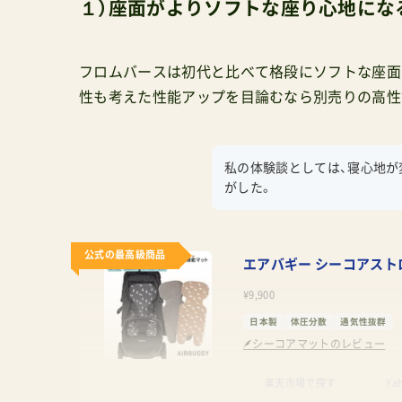
１）座面がよりソフトな座り心地にな
フロムバースは初代と比べて格段にソフトな座面
性も考えた性能アップを目論むなら別売りの高性
私の体験談としては、寝心地
がした。
公式の最高級商品
エアバギー シーコアスト
¥9,900
日本製
体圧分散
通気性抜群
シーコアマットのレビュー
楽天市場で探す
Ya