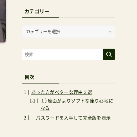
カテゴリー
カ
テ
ゴ
リ
ー
目次
あった方がベターな理由３選
１）座面がよりソフトな座り心地に
なる
パスワードを入手して完全版を表示