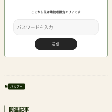
Amazon.co.jp prime明日までにお届け ダッドウ
ここから先は購読者限定エリアです
ェイオンラインショップ Ergobaby日本正規総代
理店Bugaboo高ポイント還元
送信
バガブー
関連記事