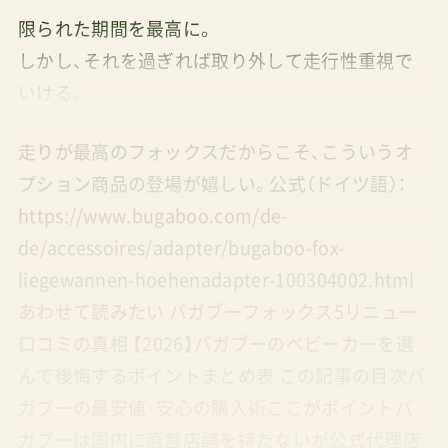
限られた期間を最高に。
しかし、それを過ぎれば取り外して走行性重視で
いける。
走りが最高のフォックスだからこそ、こういうオ
プション商品の登場が嬉しい。公式（ドイツ語）：
https://www.bugaboo.com/de-
de/accessoires/adapter/bugaboo-fox-
liegewannen-hoehenadapter-100304002.html
あわせて読みたい バガブーフォックス5リニュー
口コミの真相 【2026】バガブーのベビーカーを選
んで後悔するポイントまとめ表 この記事の目次バ
ガブーの最安値·安心の購入術ここがポイントバ
ガブーは国内に直営店舗を持たないが公式代理店