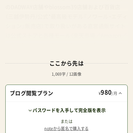
のDADWAY店舗やblossom39店舗および百貨店
（三越伊勢丹/公式*最高級モデル『ノワール・エディ
ション』販売店）で取り扱いがある直営通販サイト
は公式ストアと各種モール（楽天市場／Amazon／
Yahoo!ショッピング）に存在する公式ストアは定
価販売。ポイント付与や割引は無いがメインテナ
ここから先は
ンスパーツが豊富代表的なモデルフォックス(両対
面式）、ドラゴンフライ(両対面式）、ビー6(両対面
1,069字 / 12画像
式)、バタフライ(背面式）、ドンキー(二人乗り）、ジ
980
ラフ(ベビーチェア)下記はいずれもショップレビ
ブログ閲覧プラン
¥
/月
ュー検査済み店舗管理人がお得＆安全と判断した
パスワードを入手して完全版を表示
ショップ 【楽天市場】バガブー公式オンラインスト
ア 公式限定商品あり 【楽天市場】ナチュラルベビ
または
noteから匿名で購入する
ーNaturalBaby ショップ・オブ・ザ・イヤー2023