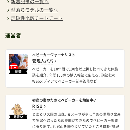
新着記事の一覧へ
型落ちモデルの一覧へ
走破性比較チートチート
運営者
ベビーカージャーナリスト
管理人パパ
ベビーカーを10年間で100台以上押し比べてきた体験
執筆
談を紹介。年間100件の購入相談に応える。
講談社の
Webメディア
でベビーカー記事監修など
初産の妻のためにベビーカーを勉強中♂
RISU
とあるリス園の出身。妻メーサが少し早めの里帰り出産
見習い
で実家へ帰ったため時間ができたのでベビーカー調査
に乗り出す。代官山を練り歩いていたところ隊長（管理