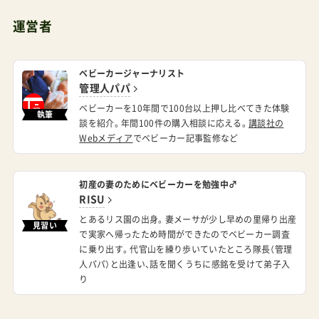
運営者
ベビーカージャーナリスト
管理人パパ
ベビーカーを10年間で100台以上押し比べてきた体験
執筆
談を紹介。年間100件の購入相談に応える。
講談社の
Webメディア
でベビーカー記事監修など
初産の妻のためにベビーカーを勉強中♂
RISU
とあるリス園の出身。妻メーサが少し早めの里帰り出産
見習い
で実家へ帰ったため時間ができたのでベビーカー調査
に乗り出す。代官山を練り歩いていたところ隊長（管理
人パパ）と出逢い、話を聞くうちに感銘を受けて弟子入
り