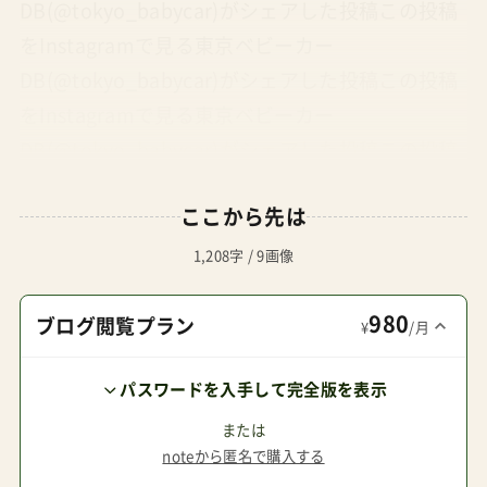
DB(@tokyo_babycar)がシェアした投稿この投稿
をInstagramで見る東京ベビーカー
DB(@tokyo_babycar)がシェアした投稿この投稿
をInstagramで見る東京ベビーカー
DB(@tokyo_babycar)がシェアした投稿この投稿
をInstagramで見る東京ベビーカー
ここから先は
DB(@tokyo_babycar)がシェアした投稿この投稿
をInstagramで見る東京ベビーカー
1,208字 / 9画像
DB(@tokyo_babycar)がシェアした投稿個人的な
980
感想自動車に関しては今回は中国のBYDの出展が
ブログ閲覧プラン
¥
/月
そこそこ目立っていたように思う。EV首位テスラ
パスワードを入手して完全版を表示
を猛追しているだけあって中国の底力を感じた。
日本メーカーの方は安定の既定路線。ずっと低速
または
noteから匿名で購入する
モビリティには期待しているのだけれど、私が見