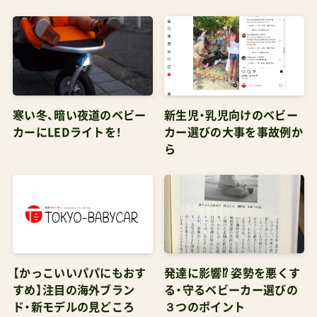
DB(@tokyo_babycar)がシェアした投稿EVベビー
カーは日本？中国で？声がかかった方でやりたい。
noteのメンバーシップ（有料）で今後の経過を逐次
報告していくのでもの好きはそちらをチェック。
意匠図の登録や弁理士さんとのやり取り、地方と
寒い冬、暗い夜道のベビー
新生児・乳児向けのベビー
海外の工場にアプローチしたり。やることは盛り
カーにLEDライトを！
カー選びの大事を事故例か
だくさんながら、できることから一つずつ。コンセ
ら
プトとモックアップの発表もそちらで。またブロ
グでもたまに紹介するかも。ジャパンモビリティ
ショー2023日付：2023年10月26日(木)–2023年11
月5日(日)場所：東京ビッグサイトHP：
https://www.japan-mobility-show.com/管理人
【かっこいいパパにもおす
発達に影響⁉ 姿勢を悪くす
パパキッザニアコーナーはとても楽しめそうだっ
すめ】注目の海外ブラン
る・守るベビーカー選びの
た。
ド・新モデルの見どころ
３つのポイント