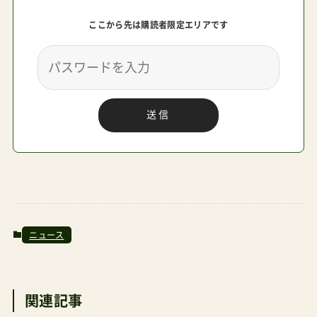
ているあるべき未来像とはちょっと異なる。ここ
ここから先は購読者限定エリアです
は良くも悪くも安心できた。しかし、まぁアレだ
な。EV車って空気清浄機みたいというか、なんとも
デザインがテロン！としていて家電を品定めしてい
る気分になる。ゲームのようなリアルがすぐそこ
送信
まで来ている。私が最も興味を惹かれたのが西ホ
ールのベンチャー企業系を寄せ集めたエリア。車
ありきの社会ではない未来を感じられたような気
がする。車に興味のない人は西ホール側で結構遊
べるはずなので後回しにするともったいない。子
連れは先に行ったほうがいいだろう。ちゃっかり
ニュース
トミカコーナーでお土産トミカも購入してご満悦
で家路についたのであった。この投稿を
関連記事
Instagramで見る東京ベビーカー