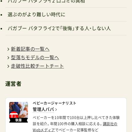
バガブー バタフライ2 口コミの真相
ッドウェイ サイベックスオルフェオ2025 ¥44,550
A型トラベルシステム対応肩がけOKオルフェオの
選ぶのがより難しい時代に
レビュー Amazonで探す 楽天市場で探す Yahoo!
バガブー バタフライ2で「後悔」する人・しない人
で探す
新着記事の一覧へ
型落ちモデルの一覧へ
走破性比較チートチート
運営者
ベビーカージャーナリスト
管理人パパ
ベビーカーを10年間で100台以上押し比べてきた体験
執筆
談を紹介。年間100件の購入相談に応える。
講談社の
Webメディア
でベビーカー記事監修など