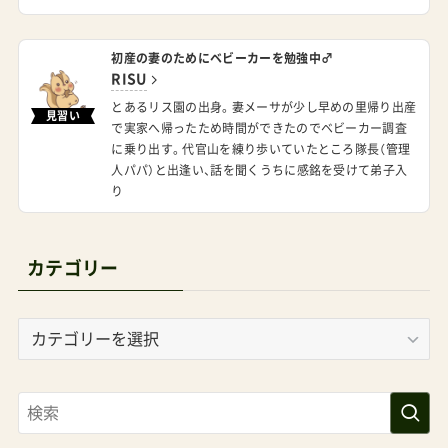
初産の妻のためにベビーカーを勉強中♂
RISU
とあるリス園の出身。妻メーサが少し早めの里帰り出産
見習い
で実家へ帰ったため時間ができたのでベビーカー調査
に乗り出す。代官山を練り歩いていたところ隊長（管理
人パパ）と出逢い、話を聞くうちに感銘を受けて弟子入
り
カテゴリー
カ
テ
ゴ
リ
ー