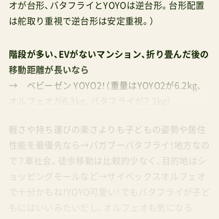
オが台形、バタフライとYOYOは逆台形。台形配置
は舵取り重視で逆台形は安定重視。）
階段が多い、EVがないマンション、折り畳んだ後の
移動距離が長いなら
→ ベビーゼン YOYO2！（重量はYOYO2が6.2kg、
オルフェオが6.3kg、バタフライが7.3kg）
軽さや持ち運びの楽さよりも子どもの姿勢や居住
性能を最優先なら→バガブーバタフライ！地方なの
で？車社会。徒歩移動は比較的少なく、目的地はシ
ョッピングモールなど→サイベックスオルフェオ
で十分かもね！YOYO可愛い！でもバタフライが子ど
もにはいいみたいだし、オルフェオも気になる