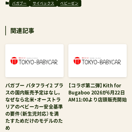
論むならメリオ＋リベルで乗り換えていくサイベ
バガブー
サイベックス
ベビーゼン
ックスな民よりも全然お手頃よ。で、この7万円と
いう価格は正確ではなくて、実際にB型ベビーカー
関連記事
として６ヶ月からの乗車を待たず生後３ヶ月～４
ヶ月あたりで子どもを乗せたい人は多いんじゃな
いかな。責任を取れない立場から適当に言うと、月
齢浅い乳児のためには本当はフラットにリクライ
ニングできるものの方がいいけれどバタフライは
シートの構造も良いからシートクッションを足し
バガブー バタフライ2 プラ
【コラボ第二弾】Kith for
てあげることで３ヶ月目ぐらいからなら「子ども
スの国内販売予定はなし。
Bugaboo 2026が6月22日
の様子を見ながら」の大前提で「気をつけながら」
なぜなら北米・オーストラ
AM11:00より店頭販売開始
なら乗せていいと思っている。実際に私ならそう
リアのベビーカー安全基準
の要件（新生児対応）を満
するし。そうしている人もInstagramなんかで良
たすためだけのモデルのた
く見かけます。その時、買うべきぴったりサイズの
め