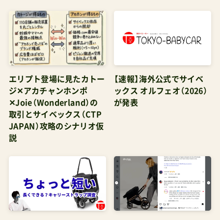
シートクッションは公式の「デュアルコンフォー
トシートライナー」。これがまた高いんだわ。将来
ベビーカー本体の売却を視野に入れていたり、シ
ートの洗い替えの手間を考えると良い商品だけれ
ど、これも想定して予算組すると8万円コースを覚
エリプト登場に見たカトー
【速報】海外公式でサイベ
悟しておかなければならなくなる。 バガブーデュ
ジ✕アカチャンホンポ
ックス オルフェオ（2026）
アルコンフォートシートライナー ¥12,100
✕Joie（Wonderland）の
が発表
Amazonで探す 楽天市場で探す Yahoo!で探す オ
取引とサイベックス（CTP
JAPAN）攻略のシナリオ仮
ルフェオなら約半額の4.5万円程度で買えるの
説
に・・・ここで改めて思うのよ。この2倍近い価格差、
そもそも同じカテゴリーの商品ではないというこ
と。バタフライは国内メーカーの「軽い」ベビーカ
ーに慣れている人にはやや重く感じる。しかし本
国オランダの開発者たちは「理想を全部詰め込ん