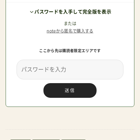
も第二子のタイミングは分からないし、その頃は
パスワードを入手して完全版を表示
二人連れの移動の問題も出てくるからもっと軽く
て適当に持てるものが良く感じるかもね。その時
または
noteから匿名で購入する
はバタフライを売ってオルフェオやリベルに買い
替えてもいいと思う。YOYO2はその頃にはかなり
ここから先は購読者限定エリアです
時代遅れになってしまっているかもしれないので
注意が必要。バタフライはちょっと予算オーバー。
オルフェオ（リベル）も地元で良く見かけすぎる…
被らないものなら→ベビーゼンYOYO2になるよ
送信
ね。以上！この他にも深くユーザーの環境を深くヒ
アリングできればなんぼでも選び分けの決め手と
なる考え方は出てくるんだけど、これぐらいで十
分でしょう。あとね、バタフライ。価格は約7万円
で高い。高いけど、これ一台でベビーカー卒業を目