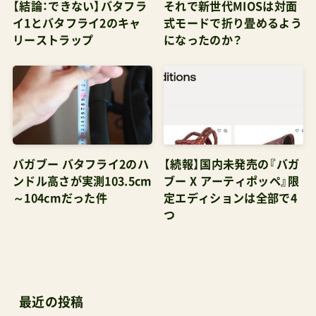
だ上で7kg台に抑えた俺たちスゲー！」なのだろう。
【結論：できない】バタフラ
それで新世代MIOSは対面
イ1とバタフライ2のキャ
式モードで折り畳めるよう
彼らほど大きくない東アジアの住民には重量・機
リーストラップ
になったのか？
能面としてオーバースペック。しかし第一子のた
めにベビーカーのあらゆる方面に安心したい人に
は良いベビーカーだと僕は思う。じゃあ、バタフラ
イ以外を選ぶのはどんな人になるの？」だけれど
も、それは「ちょっとベビーカーに慣れた人や、慣
れた人を周りに知っている・仲間としている人」だ
バガブー バタフライ2のハ
【続報】国内未発売の『バガ
ンドル高さが実測103.5cm
ブー X アーティポッペ』限
と思う。YOYOやオルフェオはバタフライに比べる
～104cmだった件
定エディションは全部で4
と、シートの性能や幌の深さ、荷物かごなどで不安
つ
を感じてしまう部分もある。しかしその分、軽いじ
ゃないか。なにかが足りなくても、バタフライには
ない「軽い」という価値を高く評価して、わりきっ
た考え方ができる人。そんな人なら自信を持って
最近の投稿