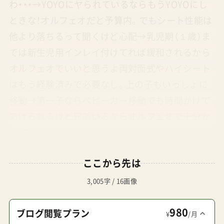
わ・・・→YOYOにヤられているならもうYOYOにし
ときな！オルフェオだと予算内。でもシート性能は
他より落ちるって聞くけど心配→乳児期（１歳）ま
では新生児用インレイ付けてれば緩和されるから
オルフェオでいいと思うよ両対面式やハイシート
はもう経験済みで必要なし。上の子もいっしょに
移動→第一子ならベビーカー移動でも時間かけて
あげられるけど兄弟いるならオルフェオで十分か
も！モノやメカの魅力に弱くよく沼る。ベビーカー
業界で言うところの本質的なモノの良さを追求す
ここから先は
るなら→バガブーバタフライでしょ！（私も世界各
レビューサイトも2022のMVP受賞）今回は第一子
3,005字 / 16画像
用に。でも第二子もすぐ欲しい。その時まで使える
980
ものがいい・・・→耐久性・剛性ならバタフライ。で
ブログ閲覧プラン
¥
/月