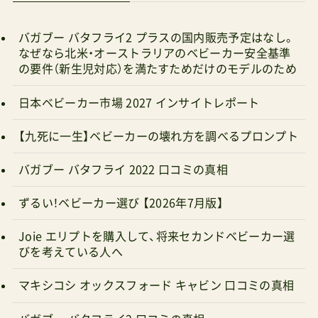
選んでいいんじゃないかな。はい。おっさんの猛烈
独り言でした。リクエストがあればさらに画像も
バガブー バタフライ2 プラスの国内販売予定はなし。
交えて追加する。リクエストはTwitterか
なぜなら北米・オーストラリアのベビーカー安全基準
の要件（新生児対応）を満たすためだけのモデルのため
Instagramからどうぞ。今回の3台の詳細レビュー
記事 ストッケYOYO3（ヨーヨー3）口コミの真相 バ
日本ベビーカー市場 2027 インサイトレポート
ガブーバタフライ2口コミの真相 サイベックスオ
【九死に一生】ベビーカーの壊れ方を調べるプロンプト
ルフェオ（2026）口コミの真相 最安値またはオス
スメ店舗（レビュー高評価） ストッケ
バガブー バタフライ 2022 口コミの真相
YOYO3YOYO2 ¥57,750 B形トラベルシステム対応
ずるい！ベビーカー選び 【2026年7月版】
肩がけOKYOYO3のレビュー Amazonで探す 楽天
市場で探す Yahoo!で探す 【正規品4年保証】バガブ
Joie エリプトを購入して、将来セカンドベビーカー選
びを考えている人へ
ーバタフライ2 ¥83,600 A形トラベルシステム対応
肩がけOKバタフライ2のレビュー 公式サイト
マキシコシ オックスフォード キャビン 口コミの真相
Amazonで探す 楽天市場で探す Yahoo!で探す ダ