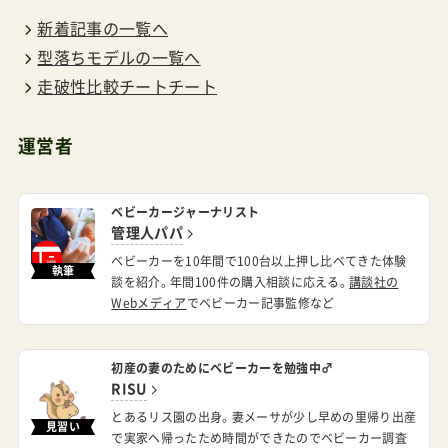
新着記事の一覧へ
型落ちモデルの一覧へ
走破性比較チートチート
運営者
ベビーカージャーナリスト
管理人パパ
ベビーカーを10年間で100台以上押し比べてきた体験
執筆
談を紹介。年間100件の購入相談に応える。
講談社の
Webメディア
でベビーカー記事監修など
初産の妻のためにベビーカーを勉強中♂
RISU
とあるリス園の出身。妻メーサが少し早めの里帰り出産
見習い
で実家へ帰ったため時間ができたのでベビーカー調査