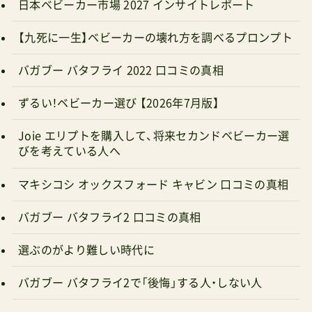
日本ベビーカー市場 2027 インサイトレポート
近1週間画像検索philandteds.comの直近1週間画
【九死に一生】ベビーカーの壊れ方を調べるプロンプト
像検索quinny.comの直近1週間画像検索recaro-
kids.comの直近1週間画像検索
バガブー バタフライ 2022 口コミの真相
silvercrossbaby.comの直近1週間画像検索
ずるい！ベビーカー選び 【2026年7月版】
silvercrossbaby.jpの直近1週間画像検索
stokke.comの直近1週間画像検索thule.comの直
Joie エリプトを購入して、将来セカンドベビーカー選
近1週間画像検索unilovebaby.comの直近1週間画
びを考えている人へ
像検索uppababy.comの直近1週間画像検索
マキシコシ オックスフォード キャビン 口コミの真相
vidiamo.comの直近1週間画像検索
wonderfoldwagon.comの直近1週間画像検索
バガブー バタフライ2 口コミの真相
選ぶのがより難しい時代に
バガブー バタフライ2で「後悔」する人・しない人