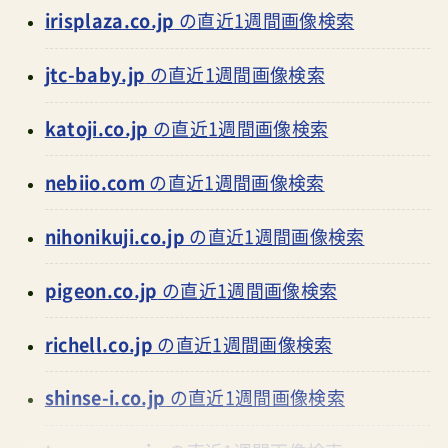
irisplaza.co.jp
の直近1週間画像検索
jtc-baby.jp
の直近1週間画像検索
katoji.co.jp
の直近1週間画像検索
nebiio.com
の直近1週間画像検索
nihonikuji.co.jp
の直近1週間画像検索
pigeon.co.jp
の直近1週間画像検索
richell.co.jp
の直近1週間画像検索
shinse-i.co.jp
の直近1週間画像検索