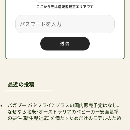
直近1週間画像検索my-joolz.jpの直近1週間画像検
ここから先は購読者限定エリアです
索joovy.comの直近1週間画像検索keenz.usの直
近1週間画像検索mamasandpapas.comの直近1
週間画像検索maxicosi.jpの直近1週間画像検索
送信
maxi-cosi.comの直近1週間画像検索
micralite.comの直近1週間画像検索
mimakids.comの直近1週間画像検索
mompush.comの直近1週間画像検索
mountainbuggy.comの直近1週間画像検索
最近の投稿
munchkin.comの直近1週間画像検索
nunababy.comの直近1週間画像検索nuna-
バガブー バタフライ2 プラスの国内販売予定はなし。
baby.jpの直近1週間画像検索orbitbaby.comの直
なぜなら北米・オーストラリアのベビーカー安全基準
近1週間画像検索pahoj.comの直近1週間画像検索
の要件（新生児対応）を満たすためだけのモデルのため
pali.itの直近1週間画像検索pegperego.comの直