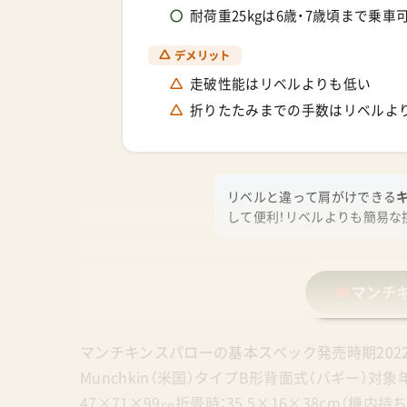
耐荷重25kgは6歳・7歳頃まで乗車
デメリット
走破性能はリベルよりも低い
折りたたみまでの手数はリベルよ
リベルと違って肩がけできる
して便利！リベルよりも簡易な
マンチ
マンチキンスパローの基本スペック発売時期2022年9月
Munchkin（米国）タイプB形背面式（バギー）対
47×71×99㎝折畳時：35.5×16×38cm（機