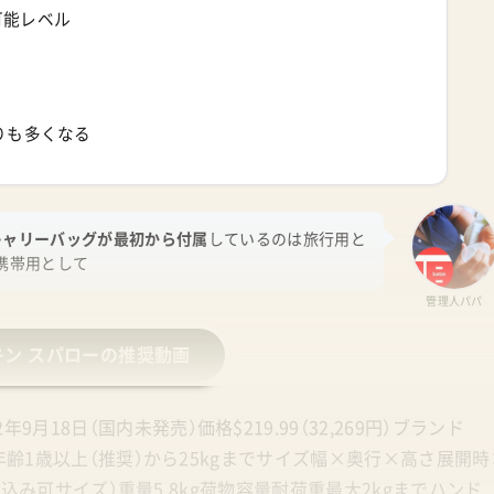
可能レベル
りも多くなる
キャリーバッグが最初から付属
しているのは旅行用と
携帯用として
管理人パパ
キン スパローの推奨動画
18日（国内未発売）価格$219.99（32,269円）ブランド
象年齢1歳以上（推奨）から25kgまでサイズ幅×奥行×高さ展開時
内持ち込み可サイズ）重量5.8kg荷物容量耐荷重最大2kgまでハンド