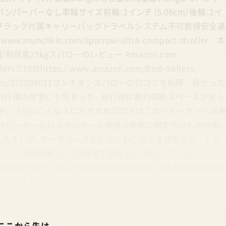
パーバーなし車輪サイズ前輪：2インチ（5.08cm）後輪：2イ
レーブラック付属キャリーバッグトラベルシステム不可取得安全基
unchkin.com/sparrow-ultra-compact-stroller 本
69 B型耐荷重25kgスパローのレビュー Amazon.com
llersで18位https://www.amazon.com/Best-Sellers-
aby-products/370094011マンチキンスパローの口コミを総評 良かった
飛行機の荷室にも収まった。旅行時に便利収納スペースが足ら
押しづらいこんな人におすすめ口コミはこのベビーカーへ過
ベビーカーというかバギーの価値は非常に限定的なものが本
こ大きいが、テーマパークなど子どもの体力温存用のカートと
り、この延長線上に「自転車で駅までいきたいが”ベビーカー
入らなかった…）」という人向けの救世主としても検討の価値あ
269 B型耐荷重25kgスパローのレビュー Amazon.com
0,152 B型トラベルシステム対応ポキットエアーのレビュー
 【実は超簡単】海外Amazon.comアカウントをつくって海外ブ
ホからAmazonアプリ経由でアクセスするとメインで使って