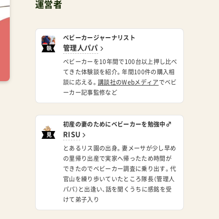
運営者
ベビーカージャーナリスト
管理人パパ
執
筆
ベビーカーを10年間で100台以上押し比べ
てきた体験談を紹介。年間100件の購入相
談に応える。
講談社のWebメディア
でベビ
ーカー記事監修など
初産の妻のためにベビーカーを勉強中♂
RISU
見
習
とあるリス園の出身。妻メーサが少し早め
い
の里帰り出産で実家へ帰ったため時間が
できたのでベビーカー調査に乗り出す。代
官山を練り歩いていたところ隊長（管理人
パパ）と出逢い、話を聞くうちに感銘を受
けて弟子入り