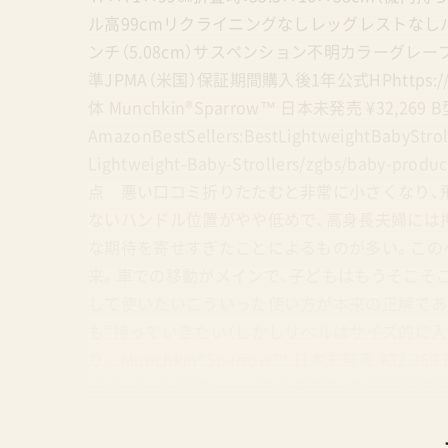
ル高99cmリクライニングなしレッグレストなしバン
ンチ（5.08cm）サスペンション不明カラーグ
準JPMA（米国）保証期間購入後1年公式HPhttps://www.m
体 Munchkin®Sparrow™ 日本未発売 ¥32,2
AmazonBestSellers:BestLightweightBabyStro
Lightweight-Baby-Strollers/zgbs/b
点 悪い口コミ折りたたむと非常に小さくなり、
ないハンドル位置がやや低めで、高身長夫婦には
な期待を寄せすぎたことによるものが多い。この
来。車での移動がメインで、子どもはもうそこそ
して使いたいこういった使い方が本来の正解であ
も”持っていきたい（しかしリベルはサイズ的に
り。 Munchkin®Sparrow™ 日本未発売 ¥32,
gbPockitAirAllTerrain 日本未発売 ¥2
Amazon.com ライバル PCからアクセスすべし
ンドのベビーカーを個人輸入する方法 RISUスマ